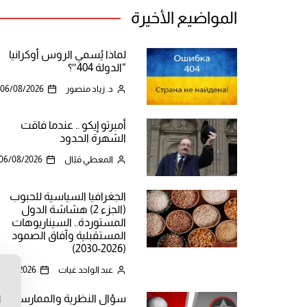
المواضيع الأخيرة
لماذا يُسمي الروس أوكرانيا
“الدولة 404″؟
د. زياد منصور
06/08/2026
أمبرتو إيكو .. عندما فاقت
الشهرة الحدود
المعطي قبّال
06/08/2026
الجغرافيا السياسية للحبوب
(الجزء 2) هشاشة الدول
المستوردة.. السيناريوهات
المستقبلية وآفاق الصمود
(2026-2030)
عبد الواحد غيات
5/08/2026
ن
سؤال النظرية والممارسة أما
ا