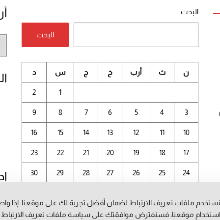
أر
البحث
البحث
أر
الم
ن
ث
أرب
خ
ج
س
د
ال
2
1
9
8
7
6
5
4
3
16
15
14
13
12
11
10
23
22
21
20
19
18
17
30
29
28
27
26
25
24
إد
31
0
ستخدم ملفات تعريف الارتباط لضمان أفضل تجربة لك على موقعنا. إذا وا
أغسطس 2026
م
ستخدام موقعنا، فسنفترض موافقتك على سياسة ملفات تعريف الارتباط