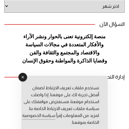
أرشيف
الموقع
السؤال الآن
منصة إلكترونية تعنى بالحوار ونشر
الآراء
والأفكار المتعددة في مجالات
السياسة
والاقتصاد والمجتمع والثقافة
والفن
وقضايا الذاكرة والمواطنة
وحقوق الإنسان
إدارة التحرير
نستخدم ملفات تعريف الارتباط لضمان
رئيس التحرير: عبد الرحيم التوراني
أفضل تجربة لك على موقعنا. إذا واصلت
رئيس التحرير المساعد: المعطي قبال
استخدام موقعنا، فسنفترض موافقتك على
مديرة التحرير: فاطمة حوحو
سياسة ملفات تعريف الارتباط الخاصة بنا.
لمزيد من المعلومات إقرأ
سياسة الخصوصية
الخاصة بموقعنا.