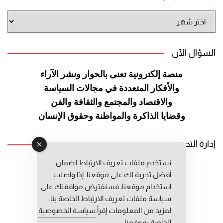
أرشيف
الموقع
السؤال الآن
منصة إلكترونية تعنى بالحوار ونشر
الآراء
والأفكار المتعددة في مجالات
السياسة
والاقتصاد والمجتمع والثقافة
والفن
وقضايا الذاكرة والمواطنة
وحقوق الإنسان
إدارة التحرير
نستخدم ملفات تعريف الارتباط لضمان
رئيس التحرير: عبد الرحيم التوراني
أفضل تجربة لك على موقعنا. إذا واصلت
رئيس التحرير المساعد: المعطي قبال
استخدام موقعنا، فسنفترض موافقتك على
مديرة التحرير: فاطمة حوحو
سياسة ملفات تعريف الارتباط الخاصة بنا.
لمزيد من المعلومات إقرأ
سياسة الخصوصية
الخاصة بموقعنا.