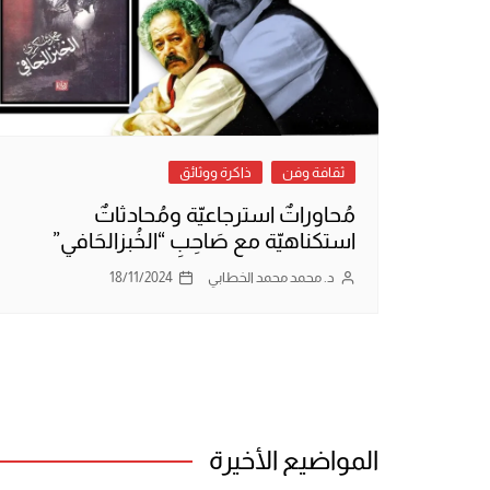
ثقافة وفن
ذاكرة ووثائق
مُحاوراتٌ استرجاعيّة ومُحادثاتٌ
استكناهيّة مع صَاحِبِ “الخُبزالحَافي”
د. محمد محمد الخطابي
18/11/2024
المواضيع الأخيرة