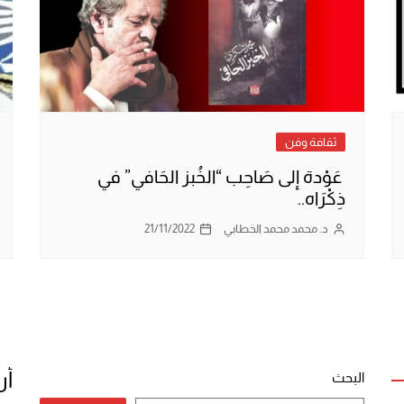
ثقافة وفن
عَوْدة إلى صَاحِب “الخُبز الحَافي” في
ذِكْرَاه..
د. محمد محمد الخطابي
21/11/2022
أر
البحث