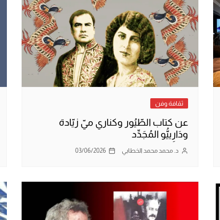
ثقافة وفن
عن كتاب الطّيُور وكناري ميّ زيّادة
ودَارِييُّو المُجَدِّد
د. محمد محمد الخطابي
03/06/2026