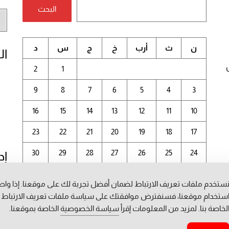
البحث
أر
الم
ن
ث
أرب
خ
ج
س
د
ال
2
1
9
8
7
6
5
4
3
16
15
14
13
12
11
10
23
22
21
20
19
18
17
30
29
28
27
26
25
24
إد
31
ستخدم ملفات تعريف الارتباط لضمان أفضل تجربة لك على موقعنا. إذا وا
أغسطس 2026
ستخدام موقعنا، فسنفترض موافقتك على سياسة ملفات تعريف الارتباط
لخاصة بنا. لمزيد من المعلومات إقرأ
سياسة الخصوصية
الخاصة بموقعنا.
« يوليو