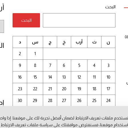
أر
البحث
البحث
أر
الم
0
ن
ث
أرب
خ
ج
س
د
ال
2
1
9
8
7
6
5
4
3
16
15
14
13
12
11
10
23
22
21
20
19
18
17
30
29
28
27
26
25
24
إد
31
ستخدم ملفات تعريف الارتباط لضمان أفضل تجربة لك على موقعنا. إذا وا
أغسطس 2026
ستخدام موقعنا، فسنفترض موافقتك على سياسة ملفات تعريف الارتباط