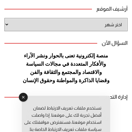
أرشيف الموقع
أرشيف
الموقع
السؤال الآن
منصة إلكترونية تعنى بالحوار ونشر
الآراء
والأفكار المتعددة في مجالات
السياسة
والاقتصاد والمجتمع والثقافة
والفن
وقضايا الذاكرة والمواطنة
وحقوق الإنسان
إدارة التحرير
نستخدم ملفات تعريف الارتباط لضمان
رئيس التحرير: عبد الرحيم التوراني
أفضل تجربة لك على موقعنا. إذا واصلت
رئيس التحرير المساعد: المعطي قبال
استخدام موقعنا، فسنفترض موافقتك على
مديرة التحرير: فاطمة حوحو
سياسة ملفات تعريف الارتباط الخاصة بنا.