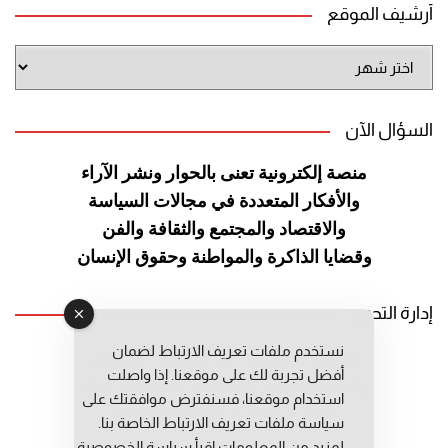
أرشيف الموقع
أرشيف
الموقع
السؤال الآن
منصة إلكترونية تعنى بالحوار ونشر
الآراء
والأفكار المتعددة في مجالات
السياسة
والاقتصاد والمجتمع والثقافة
والفن
وقضايا الذاكرة والمواطنة
وحقوق الإنسان
إدارة التحرير
نستخدم ملفات تعريف الارتباط لضمان
رئيس التحرير: عبد الرحيم التوراني
أفضل تجربة لك على موقعنا. إذا واصلت
رئيس التحرير المساعد: المعطي قبال
استخدام موقعنا، فسنفترض موافقتك على
مديرة التحرير: فاطمة حوحو
سياسة ملفات تعريف الارتباط الخاصة بنا.
لمزيد من المعلومات إقرأ
سياسة الخصوصية