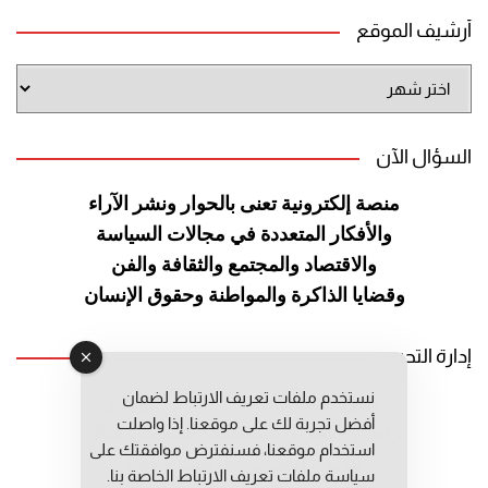
أرشيف الموقع
أرشيف
الموقع
السؤال الآن
منصة إلكترونية تعنى بالحوار ونشر
الآراء
والأفكار المتعددة في مجالات
السياسة
والاقتصاد والمجتمع والثقافة
والفن
وقضايا الذاكرة والمواطنة
وحقوق الإنسان
إدارة التحرير
نستخدم ملفات تعريف الارتباط لضمان
رئيس التحرير: عبد الرحيم التوراني
أفضل تجربة لك على موقعنا. إذا واصلت
رئيس التحرير المساعد: المعطي قبال
استخدام موقعنا، فسنفترض موافقتك على
مديرة التحرير: فاطمة حوحو
سياسة ملفات تعريف الارتباط الخاصة بنا.