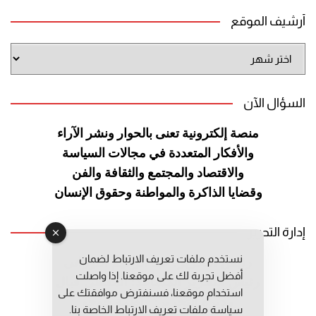
أرشيف الموقع
أرشيف
الموقع
السؤال الآن
منصة إلكترونية تعنى بالحوار ونشر
الآراء
والأفكار المتعددة في مجالات
السياسة
والاقتصاد والمجتمع والثقافة
والفن
وقضايا الذاكرة والمواطنة
وحقوق الإنسان
إدارة التحرير
نستخدم ملفات تعريف الارتباط لضمان
رئيس التحرير: عبد الرحيم التوراني
أفضل تجربة لك على موقعنا. إذا واصلت
رئيس التحرير المساعد: المعطي قبال
استخدام موقعنا، فسنفترض موافقتك على
مديرة التحرير: فاطمة حوحو
سياسة ملفات تعريف الارتباط الخاصة بنا.