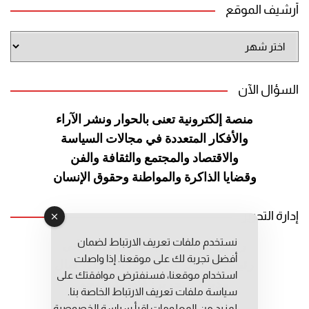
أرشيف الموقع
أرشيف
الموقع
السؤال الآن
منصة إلكترونية تعنى بالحوار ونشر
الآراء
والأفكار المتعددة في مجالات
السياسة
والاقتصاد والمجتمع والثقافة
والفن
وقضايا الذاكرة والمواطنة
وحقوق الإنسان
إدارة التحرير
نستخدم ملفات تعريف الارتباط لضمان
رئيس التحرير: عبد الرحيم التوراني
أفضل تجربة لك على موقعنا. إذا واصلت
رئيس التحرير المساعد: المعطي قبال
استخدام موقعنا، فسنفترض موافقتك على
مديرة التحرير: فاطمة حوحو
سياسة ملفات تعريف الارتباط الخاصة بنا.
لمزيد من المعلومات إقرأ
سياسة الخصوصية