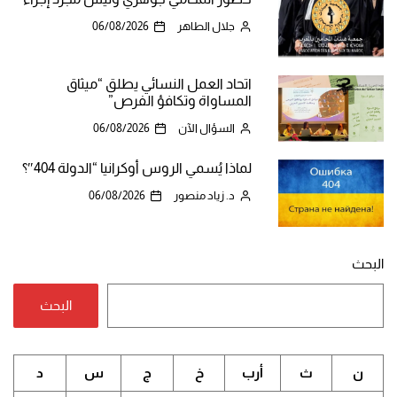
جلال الطاهر
06/08/2026
اتحاد العمل النسائي يطلق “ميثاق
المساواة وتكافؤ الفرص”
السؤال الآن
06/08/2026
لماذا يُسمي الروس أوكرانيا “الدولة 404″؟
د. زياد منصور
06/08/2026
البحث
البحث
ن
ث
أرب
خ
ج
س
د