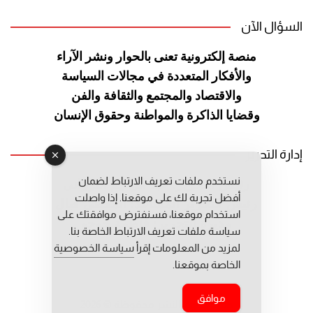
السؤال الآن
منصة إلكترونية تعنى بالحوار ونشر
الآراء
والأفكار المتعددة في مجالات
السياسة
والاقتصاد والمجتمع والثقافة
والفن
وقضايا الذاكرة والمواطنة
وحقوق الإنسان
إدارة التحرير
نستخدم ملفات تعريف الارتباط لضمان
رئيس التحرير: عبد الرحيم التوراني
أفضل تجربة لك على موقعنا. إذا واصلت
رئيس التحرير المساعد: المعطي قبال
استخدام موقعنا، فسنفترض موافقتك على
مديرة التحرير: فاطمة حوحو
سياسة ملفات تعريف الارتباط الخاصة بنا.
لمزيد من المعلومات إقرأ
سياسة الخصوصية
الخاصة بموقعنا.
موافق
جميع حقوق النشر محفوظة © 2026