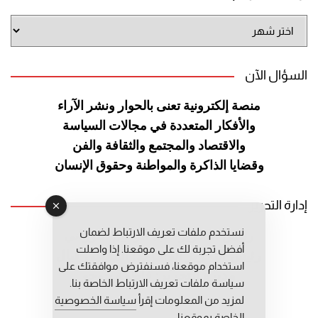
أرشيف
الموقع
السؤال الآن
منصة إلكترونية تعنى بالحوار ونشر
الآراء
والأفكار المتعددة في مجالات
السياسة
والاقتصاد والمجتمع والثقافة
والفن
وقضايا الذاكرة والمواطنة
وحقوق الإنسان
إدارة التحرير
نستخدم ملفات تعريف الارتباط لضمان
رئيس التحرير: عبد الرحيم التوراني
أفضل تجربة لك على موقعنا. إذا واصلت
رئيس التحرير المساعد: المعطي قبال
استخدام موقعنا، فسنفترض موافقتك على
مديرة التحرير: فاطمة حوحو
سياسة ملفات تعريف الارتباط الخاصة بنا.
لمزيد من المعلومات إقرأ
سياسة الخصوصية
الخاصة بموقعنا.