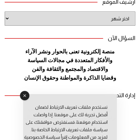
أرشيف الموقع
أرشيف
الموقع
السؤال الآن
منصة إلكترونية تعنى بالحوار ونشر
الآراء
والأفكار المتعددة في مجالات
السياسة
والاقتصاد والمجتمع والثقافة
والفن
وقضايا الذاكرة والمواطنة
وحقوق الإنسان
إدارة التحرير
نستخدم ملفات تعريف الارتباط لضمان
رئيس التحرير: عبد الرحيم التوراني
أفضل تجربة لك على موقعنا. إذا واصلت
رئيس التحرير المساعد: المعطي قبال
استخدام موقعنا، فسنفترض موافقتك على
مديرة التحرير: فاطمة حوحو
سياسة ملفات تعريف الارتباط الخاصة بنا.
لمزيد من المعلومات إقرأ
سياسة الخصوصية