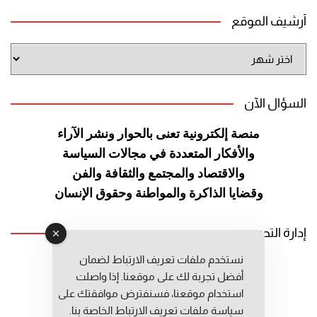
أرشيف الموقع
أرشيف
الموقع
السؤال الآن
منصة إلكترونية تعنى بالحوار ونشر
الآراء
والأفكار المتعددة في مجالات
السياسة
والاقتصاد والمجتمع والثقافة
والفن
وقضايا الذاكرة والمواطنة
وحقوق الإنسان
إدارة التحرير
نستخدم ملفات تعريف الارتباط لضمان
رئيس التحرير: عبد الرحيم التوراني
أفضل تجربة لك على موقعنا. إذا واصلت
رئيس التحرير المساعد: المعطي قبال
استخدام موقعنا، فسنفترض موافقتك على
مديرة التحرير: فاطمة حوحو
سياسة ملفات تعريف الارتباط الخاصة بنا.