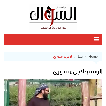
Ski
t
conten
Home
tag
لاجىء سوري
الوسم:
لاجىء سوري