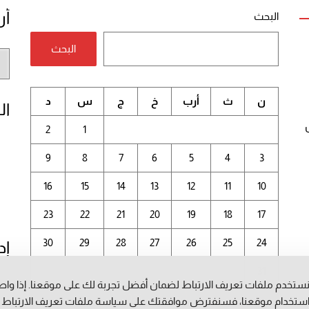
أر
البحث
البحث
أر
الم
ن
ث
أرب
خ
ج
س
د
ال
2
1
9
8
7
6
5
4
3
16
15
14
13
12
11
10
23
22
21
20
19
18
17
30
29
28
27
26
25
24
إد
31
ستخدم ملفات تعريف الارتباط لضمان أفضل تجربة لك على موقعنا. إذا وا
أغسطس 2026
ستخدام موقعنا، فسنفترض موافقتك على سياسة ملفات تعريف الارتباط