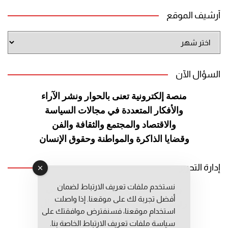
أرشيف الموقع
أرشيف
الموقع
السؤال الآن
منصة إلكترونية تعنى بالحوار ونشر
الآراء
والأفكار المتعددة في مجالات
السياسة
والاقتصاد والمجتمع والثقافة
والفن
وقضايا الذاكرة والمواطنة
وحقوق الإنسان
إدارة التحرير
نستخدم ملفات تعريف الارتباط لضمان
رئيس التحرير: عبد الرحيم التوراني
أفضل تجربة لك على موقعنا. إذا واصلت
رئيس التحرير المساعد: المعطي قبال
استخدام موقعنا، فسنفترض موافقتك على
مديرة التحرير: فاطمة حوحو
سياسة ملفات تعريف الارتباط الخاصة بنا.