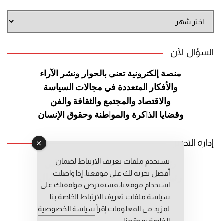
أرشيف
الموقع
السؤال الآن
منصة إلكترونية تعنى بالحوار ونشر
الآراء
والأفكار المتعددة في مجالات
السياسة
والاقتصاد والمجتمع والثقافة
والفن
وقضايا الذاكرة والمواطنة
وحقوق الإنسان
إدارة التحرير
نستخدم ملفات تعريف الارتباط لضمان
رئيس التحرير: عبد الرحيم التوراني
أفضل تجربة لك على موقعنا. إذا واصلت
رئيس التحرير المساعد: المعطي قبال
استخدام موقعنا، فسنفترض موافقتك على
مديرة التحرير: فاطمة حوحو
سياسة ملفات تعريف الارتباط الخاصة بنا.
لمزيد من المعلومات إقرأ
سياسة الخصوصية
الخاصة بموقعنا.