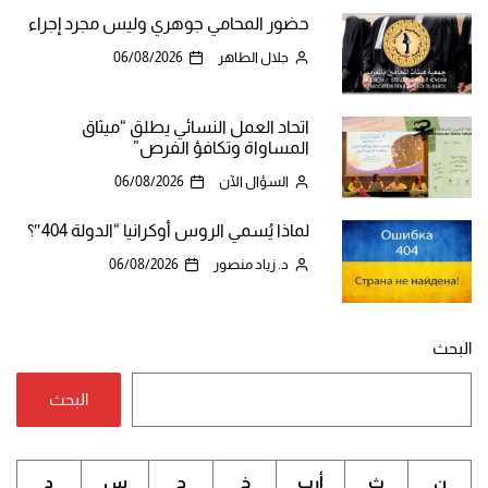
حضور المحامي جوهري وليس مجرد إجراء
جلال الطاهر
06/08/2026
اتحاد العمل النسائي يطلق “ميثاق
المساواة وتكافؤ الفرص”
السؤال الآن
06/08/2026
لماذا يُسمي الروس أوكرانيا “الدولة 404″؟
د. زياد منصور
06/08/2026
البحث
البحث
ن
ث
أرب
خ
ج
س
د