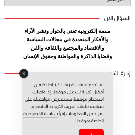
الموقع
السؤال الآن
منصة إلكترونية تعنى بالحوار ونشر
الآراء
والأفكار المتعددة في مجالات
السياسة
والاقتصاد والمجتمع والثقافة
والفن
وقضايا الذاكرة والمواطنة
وحقوق الإنسان
إدارة التحرير
نستخدم ملفات تعريف الارتباط لضمان
رئيس التحرير: عبد الرحيم التوراني
أفضل تجربة لك على موقعنا. إذا واصلت
رئيس التحرير المساعد: المعطي قبال
استخدام موقعنا، فسنفترض موافقتك على
مديرة التحرير: فاطمة حوحو
سياسة ملفات تعريف الارتباط الخاصة بنا.
لمزيد من المعلومات إقرأ
سياسة الخصوصية
الخاصة بموقعنا.