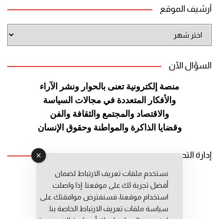
أرشيف الموقع
أرشيف
الموقع
السؤال الآن
منصة إلكترونية تعنى بالحوار ونشر
الآراء
والأفكار المتعددة في مجالات
السياسة
والاقتصاد والمجتمع والثقافة
والفن
وقضايا الذاكرة والمواطنة
وحقوق الإنسان
إدارة التحرير
نستخدم ملفات تعريف الارتباط لضمان
رئيس التحرير: عبد الرحيم التوراني
أفضل تجربة لك على موقعنا. إذا واصلت
رئيس التحرير المساعد: المعطي قبال
استخدام موقعنا، فسنفترض موافقتك على
مديرة التحرير: فاطمة حوحو
سياسة ملفات تعريف الارتباط الخاصة بنا.