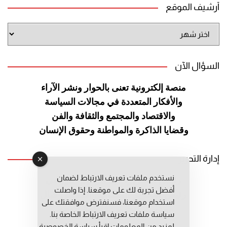
أرشيف الموقع
أرشيف
الموقع
السؤال الآن
منصة إلكترونية تعنى بالحوار ونشر
الآراء
والأفكار المتعددة في مجالات
السياسة
والاقتصاد والمجتمع والثقافة
والفن
وقضايا الذاكرة والمواطنة
وحقوق الإنسان
إدارة التحرير
نستخدم ملفات تعريف الارتباط لضمان
رئيس التحرير: عبد الرحيم التوراني
أفضل تجربة لك على موقعنا. إذا واصلت
رئيس التحرير المساعد: المعطي قبال
استخدام موقعنا، فسنفترض موافقتك على
مديرة التحرير: فاطمة حوحو
سياسة ملفات تعريف الارتباط الخاصة بنا.
لمزيد من المعلومات إقرأ
سياسة الخصوصية