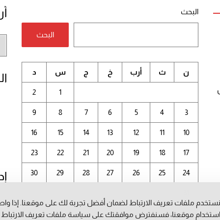
أر
البحث
البحث
أر
الم
ن
ث
أرب
خ
ج
س
د
ال
2
1
9
8
7
6
5
4
3
16
15
14
13
12
11
10
23
22
21
20
19
18
17
30
29
28
27
26
25
24
إد
31
ستخدم ملفات تعريف الارتباط لضمان أفضل تجربة لك على موقعنا. إذا وا
أغسطس 2026
ستخدام موقعنا، فسنفترض موافقتك على سياسة ملفات تعريف الارتباط