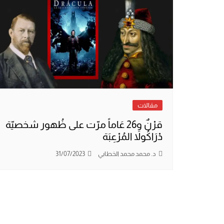
مقالات
قرْنٌ و26 عَاماً مرّت على ظُهور شخصيّة
دْرَاكُولاَ المُرْعِبَة
د. محمد محمد الخطابي
31/07/2023