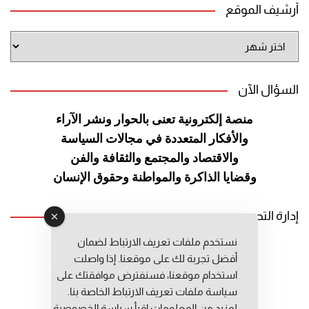
أرشيف الموقع
أرشيف
الموقع
السؤال الآن
منصة إلكترونية تعنى بالحوار ونشر
الآراء
والأفكار المتعددة في مجالات
السياسة
والاقتصاد والمجتمع والثقافة
والفن
وقضايا الذاكرة والمواطنة
وحقوق الإنسان
إدارة التحرير
نستخدم ملفات تعريف الارتباط لضمان
رئيس التحرير: عبد الرحيم التوراني
أفضل تجربة لك على موقعنا. إذا واصلت
رئيس التحرير المساعد: المعطي قبال
استخدام موقعنا، فسنفترض موافقتك على
مديرة التحرير: فاطمة حوحو
سياسة ملفات تعريف الارتباط الخاصة بنا.
لمزيد من المعلومات إقرأ
سياسة الخصوصية