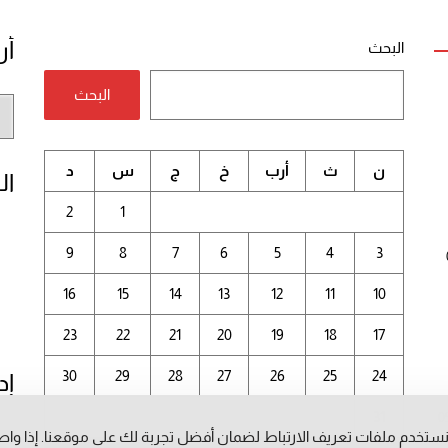
أر
البحث
البحث
أر
الم
ن
ث
أرب
خ
ج
س
د
ال
2
1
9
8
7
6
5
4
3
16
15
14
13
12
11
10
23
22
21
20
19
18
17
30
29
28
27
26
25
24
إد
31
0
ستخدم ملفات تعريف الارتباط لضمان أفضل تجربة لك على موقعنا. إذا وا