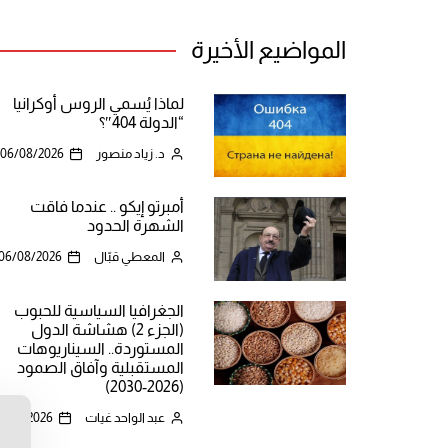
المواضيع الأخيرة
لماذا يُسمي الروس أوكرانيا
“الدولة 404″؟
د. زياد منصور
06/08/2026
أمبرتو إيكو .. عندما فاقت
الشهرة الحدود
المعطي قبّال
06/08/2026
الجغرافيا السياسية للحبوب
(الجزء 2) هشاشة الدول
المستوردة.. السيناريوهات
المستقبلية وآفاق الصمود
(2026-2030)
عبد الواحد غيات
5/08/2026
ن