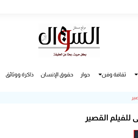
ثقافة وفن
حوار
حقوق الإنسان
ذاكرة ووثائق
راء
سينما
صير
مسرح
للفيلم القصير