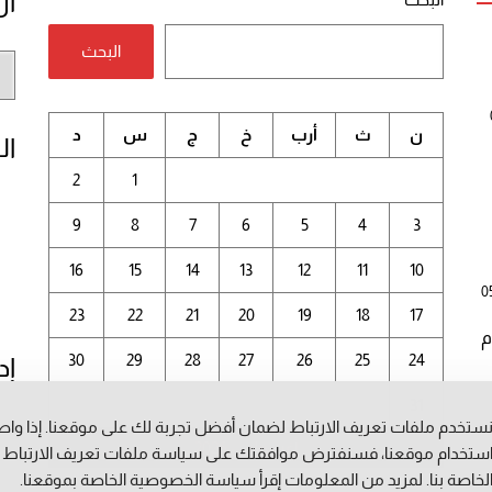
أر
البحث
أر
الم
ن
ث
أرب
خ
ج
س
د
ال
2
1
9
8
7
6
5
4
3
16
15
14
13
12
11
10
0
23
22
21
20
19
18
17
م
30
29
28
27
26
25
24
إد
31
ستخدم ملفات تعريف الارتباط لضمان أفضل تجربة لك على موقعنا. إذا وا
أغسطس 2026
ستخدام موقعنا، فسنفترض موافقتك على سياسة ملفات تعريف الارتباط
لخاصة بنا. لمزيد من المعلومات إقرأ
سياسة الخصوصية
الخاصة بموقعنا.