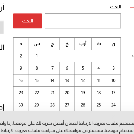
أر
البحث
البحث
أر
الم
ن
ث
أرب
خ
ج
س
د
ال
2
1
9
8
7
6
5
4
3
16
15
14
13
12
11
10
23
22
21
20
19
18
17
30
29
28
27
26
25
24
إد
31
ستخدم ملفات تعريف الارتباط لضمان أفضل تجربة لك على موقعنا. إذا وا
أغسطس 2026
ستخدام موقعنا، فسنفترض موافقتك على سياسة ملفات تعريف الارتباط