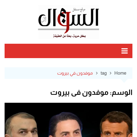
Ski
t
conten
Home
tag
موفدون في بيروت
الوسم:
موفدون في بيروت