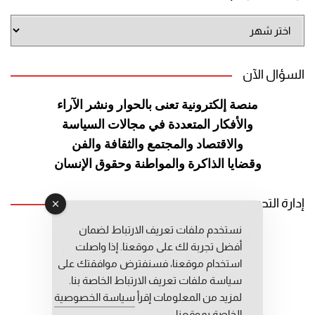
أرشيف
الموقع
السؤال الآن
منصة إلكترونية تعنى بالحوار ونشر
الآراء
والأفكار المتعددة في مجالات
السياسة
والاقتصاد والمجتمع والثقافة
والفن
وقضايا الذاكرة والمواطنة
وحقوق الإنسان
إدارة التحرير
نستخدم ملفات تعريف الارتباط لضمان
رئيس التحرير: عبد الرحيم التوراني
أفضل تجربة لك على موقعنا. إذا واصلت
رئيس التحرير المساعد: المعطي قبال
استخدام موقعنا، فسنفترض موافقتك على
مديرة التحرير: فاطمة حوحو
سياسة ملفات تعريف الارتباط الخاصة بنا.
لمزيد من المعلومات إقرأ
سياسة الخصوصية
الخاصة بموقعنا.