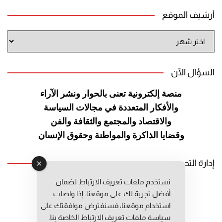
أرشيف الموقع
أرشيف
الموقع
السؤال الآن
منصة إلكترونية تعنى بالحوار ونشر
الآراء
والأفكار المتعددة في مجالات
السياسة
والاقتصاد والمجتمع والثقافة
والفن
وقضايا الذاكرة والمواطنة
وحقوق الإنسان
إدارة التحرير
نستخدم ملفات تعريف الارتباط لضمان
رئيس التحرير: عبد الرحيم التوراني
أفضل تجربة لك على موقعنا. إذا واصلت
رئيس التحرير المساعد: المعطي قبال
استخدام موقعنا، فسنفترض موافقتك على
مديرة التحرير: فاطمة حوحو
سياسة ملفات تعريف الارتباط الخاصة بنا.