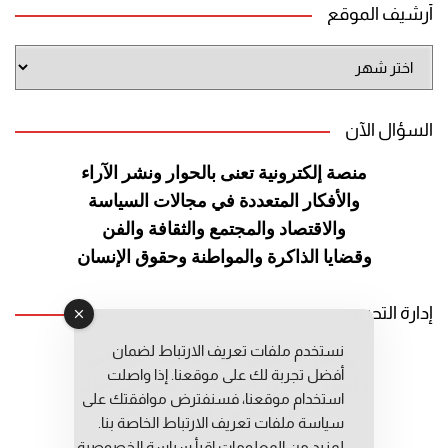
أرشيف الموقع
أرشيف
الموقع
السؤال الآن
منصة إلكترونية تعنى بالحوار ونشر
الآراء
والأفكار المتعددة في مجالات
السياسة
والاقتصاد والمجتمع والثقافة
والفن
وقضايا الذاكرة والمواطنة
وحقوق الإنسان
إدارة التحرير
نستخدم ملفات تعريف الارتباط لضمان
رئيس التحرير: عبد الرحيم التوراني
أفضل تجربة لك على موقعنا. إذا واصلت
رئيس التحرير المساعد: المعطي قبال
استخدام موقعنا، فسنفترض موافقتك على
مديرة التحرير: فاطمة حوحو
سياسة ملفات تعريف الارتباط الخاصة بنا.
لمزيد من المعلومات إقرأ
سياسة الخصوصية