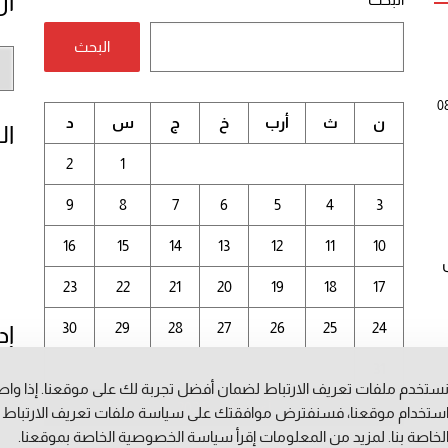
أر
البحث
أر
الم
0
ن
ث
أرب
خ
ج
س
د
ال
2
1
9
8
7
6
5
4
3
16
15
14
13
12
11
10
23
22
21
20
19
18
17
30
29
28
27
26
25
24
إد
31
ستخدم ملفات تعريف الارتباط لضمان أفضل تجربة لك على موقعنا. إذا وا
أغسطس 2026
ستخدام موقعنا، فسنفترض موافقتك على سياسة ملفات تعريف الارتباط
لخاصة بنا. لمزيد من المعلومات إقرأ
سياسة الخصوصية
الخاصة بموقعنا.