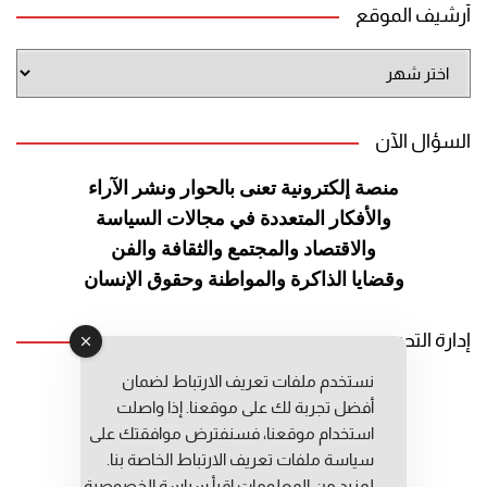
أرشيف الموقع
أرشيف
الموقع
السؤال الآن
منصة إلكترونية تعنى بالحوار ونشر
الآراء
والأفكار المتعددة في مجالات
السياسة
والاقتصاد والمجتمع والثقافة
والفن
وقضايا الذاكرة والمواطنة
وحقوق الإنسان
إدارة التحرير
نستخدم ملفات تعريف الارتباط لضمان
رئيس التحرير: عبد الرحيم التوراني
أفضل تجربة لك على موقعنا. إذا واصلت
رئيس التحرير المساعد: المعطي قبال
استخدام موقعنا، فسنفترض موافقتك على
مديرة التحرير: فاطمة حوحو
سياسة ملفات تعريف الارتباط الخاصة بنا.
لمزيد من المعلومات إقرأ
سياسة الخصوصية