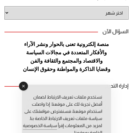
أرشيف
الموقع
السؤال الآن
منصة إلكترونية تعنى بالحوار ونشر
الآراء
والأفكار المتعددة في مجالات
السياسة
والاقتصاد والمجتمع والثقافة
والفن
وقضايا الذاكرة والمواطنة
وحقوق الإنسان
إدارة التحرير
نستخدم ملفات تعريف الارتباط لضمان
رئيس التحرير: عبد الرحيم التوراني
أفضل تجربة لك على موقعنا. إذا واصلت
رئيس التحرير المساعد: المعطي قبال
استخدام موقعنا، فسنفترض موافقتك على
مديرة التحرير: فاطمة حوحو
سياسة ملفات تعريف الارتباط الخاصة بنا.
لمزيد من المعلومات إقرأ
سياسة الخصوصية
الخاصة بموقعنا.