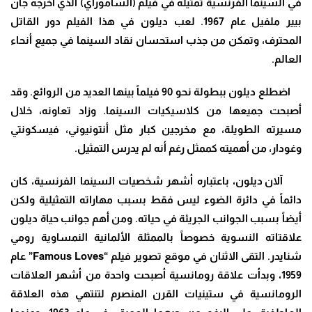
في السينما الفرنسية تمثيله في فيلم (الساموراي) الذي أخرجه جان
بيير ملفيل عام 1967. لعب ديلون في هذا الفيلم دور القاتل
المحترف، وتمكن من جذب استحسان نقاد السينما في جميع أنحاء
العالم
.
اضطلع ديلون ببطولة نحو 90 فيلماً بينها العديد من الروائع. وقد
أصبحت جميعها من كلاسيكيات السينما. وزاد تعاونه، خلال
مسيرته الطويلة، مع مخرجين كبار مثل أنتونيوني، فيسكونتي
وغودار، من أهميته كممثل رغم أنه لم يدرس التمثيل
.
آلان ديلون، باعتباره أشهر شخصيات السينما الفرنسية، كان
دائماً في دائرة الضوء ليس فقط بسبب مهاراته التمثيلية ولكن
أيضاً بسبب الجوانب الجريئة في حياته. ومن أهم جوانب حياة ديلون
علاقتاته النسوية خصوصاً بالممثلة الألمانية النمساوية رومي
شنايدر. التقى الاثنان في موقع تصوير فيلم
“Famous Loves”
عام
1959، وبدأت علاقة رومانسية أصبحت واحدة من أشهر العلاقات
الرومانسية في ستينيات القرن المنصرم لتنتهي هذه العلاقة