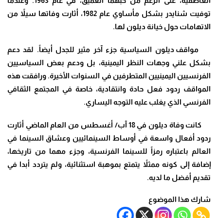
العاطفية، على الرغم من حبهما العميق، في عام 1963. وعندما
توفيت شنايدر بشكل مأساوي عام 1982، أثارت وفاتها سيلاً من
الاتهامات حول خيانة ديلون لها
.
مواقف ديلون السياسية جزء آخر مثير للجدل أيضاً. لقد دعم
بشكل علني وجهات النظر اليمينية، بل ودعم بعض السياسيين
الفرنسيين اليمينيين المتطرفين في السنوات الأخيرة. ورافقت هذه
المواقف ردود فعل حادة وانتقادية، خاصة في المجتمع الثقافي
الفرنسي الذي يغلب عليه التوجه اليساري
.
كانت وفاة ديلون في 18 آب/ أغسطس من العام الماضي أثارت
ردود أفعال واسعة في أوساط السينمائيين وعشاق السينما في
العالم باعتباره رمزاً للسينما الفرنسية، وجزء مهما من تاريخها،
إضافة إلى كونه ممثلاً يتمتع بموهبة استثنائية، ولم يتردد أبدا في
تقديم أفضل ما لديه
.
شارك هذا الموضوع