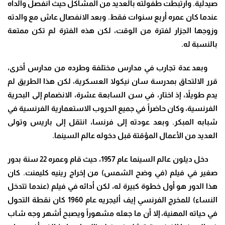
صيدلية. وارتبطت طفولته بالعديد من المشاكل حيث انفصل والداه
عندما كان عمره أربع سنوات فقط. وبعد الانفصال عاش مع والدته
وزوجها الجزار لفترة من الوقت، لكن هذه الفترة لم تكن ممتعة
بالنسبة له
.
وبعد عدة تجارب في مدارس مختلفة وطرده من مدارس أخرى،
قرر الالتحاق بمدرسة سان نيكولا العسكرية، لكن هذا الطريق لم
يدم طويلاً، إذ اختار، في سن السابعة عشرة، الانضمام إلى البحرية
الفرنسية، وكان حاضراً في جميع الحروب الاستعمارية الفرنسية في
شبابه المبكر. وبعد عودته إلى فرنسا، انتقل إلى باريس وتولى
العديد من الأعمال المؤقتة قبل دخوله عالم السينما
.
دخل ديلون عالم السينما عام 1957، حيث قام وعمره 22 سنة بدور
صغير في فيلم (في وضح الشمس) من إخراج رينيه كليمنت. كان
هذا الدور هو أول خطوة كبيرة له، لكن أدائه في فيلم (عندما تتدخل
النساء) للمخرج الفرنسي إيف أليجريه عام 1960 كان نقطة التحول
في حياته المهنية، إلا أن ما جعله مشهوراً ويصبح أشهر وجه شاب