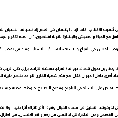
ي تُسبب الاكتئاب، كلما ازداد الإنسان في العمر زاد نسيانه. النسيان
فق مع الحياة والمعيش والإشارة لقولة افلاطون: “إن العلم تذكر والج
 عوض العيش في الفراغ والتشتت، ليس لأن النسيان مفيد في بعض الأ
ا وعناوين طول قصائد ديوانه (الفراغ، دهشة التراب، برزخ، ظل الريح، ش
اد أخرى داخل الديوان ككل، مع فتح شهية القارئ لتواجد عناصر مثيرة لل
ها تقبض على السائد في التلميح وفضح التصريح، خيوطها عصية متمردة 
ا يفوتها التحليق في سماء الخيال وقوة الأثر (اترك أثرا طيّبا)، ولا
 الفصحى ومن الذاكرة لكي لا ننسى من رحم واقع الانسان، هي اختزال و