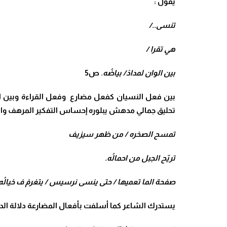
يقول :
تنسى../
هي تقرا /
بين الوان لمدادْ/ بياضُه
. ص5
بين فعل النسيان كفعل مضارع وفعل القراءة وبين الوا
تحليق جمالي مدهش يبلوره إحساس التفكير المرهف وانو
تمسح الصخره / من ظهر سيزيف
تريّح الجبل من احمالُه.
صفحة الما تعميها / حتى ينسى نرسيس / يتغرمْ ف خيالُه
يستدرك الشاعر كما أسلفت بأفعال المضارعة دلالة الديم