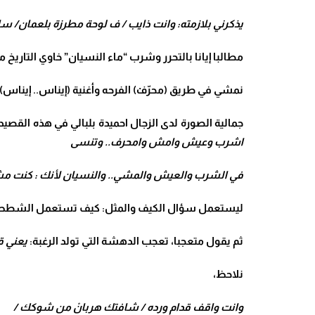
يذكرني بلازمته: وانت ذايب / ف لوحة مطرزة بلعمان/ سايل
مطالبا إيانا بالتحرر وشرب “ماء النسيان” خاوي التاريخ
نمشي في طريق (محرّفْ) الفرحه وأغنية (إيناس.. إيناس
جمالية الصورة لدى الزجال احميدة بلبالي في هذه القصيد
اشرب وعيش وامش وامحرف.. وتنسى
في الشرب والعيش والمشي.. والنسيان لأنك : كنت م
ليستعمل سؤال الكيف والمثل: كيف تستعمل الشطط ف
ثم يقول متعجبا، تعجب الدهشة التي تولد الرغبة:
يعني قر
نلاحظ،
وانت واقف قدام ورده / شافتك هربانْ من شوكك /