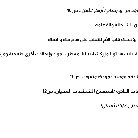
ه من يد رسام / أزهار الأملْ..
ص10
 من الشيطنه والفهامه..
) يؤنسك قلب الأم للتغلب على همومك والامك..
ة يلبسها ثوبا مزركشا، بيانيا، معطرا، بمواد وإيحالات أخرى طبيعية ومر
شيتيه موسد دموعك وتابوت.
ص11
 الذاكره /استعملْ الشطط ف النسيان. ص12
ّيتي، / انك نْسيتي!