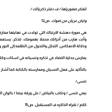
تتفكر صفوريتها / ف دفتر ذكرياتك /
وتبان عريان من ضوك.
ص12
هي صورة دهشة الارتباك التي تولدت في نهايتها مفارقة 
وأنت هارب من أحزانك محملا بهمومك، تتذكر، يستعمل 
ودلالة الانعكاس. التحلل والتحول من الظلمه إلى النور و
يمارس جدلية التضاد في تذكره ونسيانه في اسكات وكلام
بالتأكيد على فعل النسيان وممارسته بالكتابة كما أشار إ
تنسى/
يعني تنسى / وتكتب بالبياض / على ورقة بيضا / بالوان 
كلام / تقراه الذاكره ف المستقبل. ص15