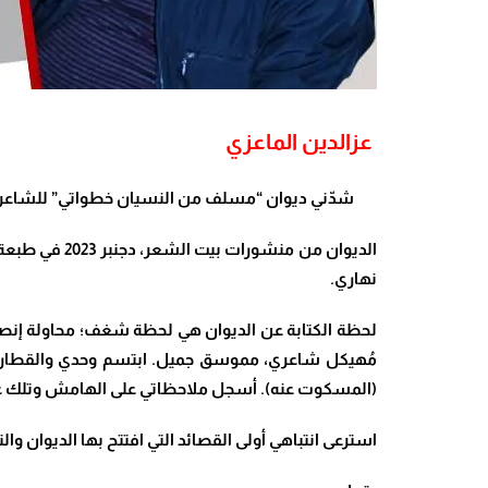
عزالدين الماعزي
شدّني ديوان “مسلف من النسيان خطواتي” للشاعر الصد
نهاري.
لحظة الكتابة عن الديوان هي لحظة شغف؛ محاولة إنصات 
مُهيكل شاعري، مموسق جميل. ابتسم وحدي والقطار يه
(المسكوت عنه). أسجل ملاحظاتي على الهامش وتلك عادت
استرعى انتباهي أولى القصائد التي افتتح بها الديوان 