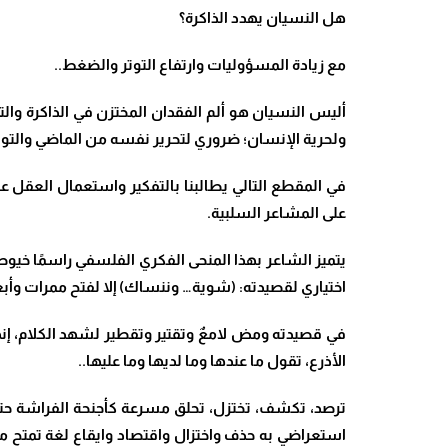
هل النسيان يهدد الذاكرة؟
مع زيادة المسؤوليات وارتفاع التوتر والضغط..
أليس النسيان هو ألم الفقدان المختزن في الذاكرة والت
ولحرية الإنسان؛ ضروري لتحرير نفسه من الماضي والتوا
في المقطع التالي يطالبنا بالتفكير واستعمال العقل
على المشاعر السلبية.
يتميز الشاعر بهذا المنحى الفكري الفلسفي راسمًا خيوط
اختياري لقصيدته: (شوية… وننساك) إلا لفتح ممرات وأبع
في قصيدته ومض لامعٌ وتقتير وتقطير لشهد الكلام، إن
الأذرع، تقول ما عندها وما لديها وما عليها..
ترصد، تكشف، تختزل، تحلق مسرعة كأجنحة الفراشة حتى ل
استعراضي به حذف واختزال واقتصاد وايقاع لغة تمتح من