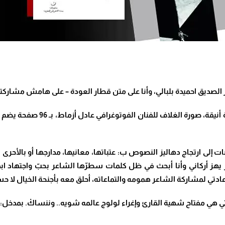
يق احميدة بلبالي، وأنا على متن قطار العودة – على هامش مشاركتي
إلى ارتجاج دهاليز النصوص ب: عتباتها، معانيها، مدارجها أو بالأحر
ز أركاني وأنا أبحث في ظل كلمات سطرّها الشاعر بحبّ واجتهاد ابد
ي لمشاركة الشاعر همومه والتماعاته، أحلق معه بأجنحة الخيال لا حس
والتي هي مفتاح شهية القارئ وإغراء لولوج عالمه شويه.. وننساكْ. بمدخ