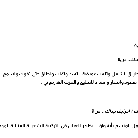
/
سك..
ص8
 طريق، تشعل وتلعب غميضة… تسد وتقلب وتطلق حتى تفوت وتسمع… شكو
صعود وانحدار وامتداد للتحليق والعزف الهارموني..
ك / اخرايف جداكْ…
ص9
أمل المنسم بأشواق..، يظهر للعيان في التركيبة الشعرية الغنائية 