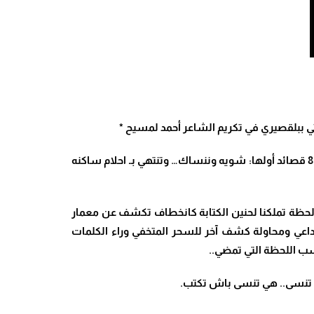
 ببلقصيري في تكريم الشاعر أحمد لمسيح *
الديوان من منشورات بيت الشعر، دجنبر 2023 في طبعة أنيقة، صورة الغلاف للفنان الفوتوغرافي عادل أزماط، بـ 96 صفحة يضم 8 قصائد أولها: شويه وننساك… وتنتهي بـ احلام ساكنه
ى لحظة تملكنا لحنين الكتابة كانخطاف تكشف عن معمار
اعي ومحاولة كشف آخر للسحر المتخفي وراء الكلمات
ب اللحظة التي تمضي..
ل: تنسى.. هي تنسى باش تكتب.