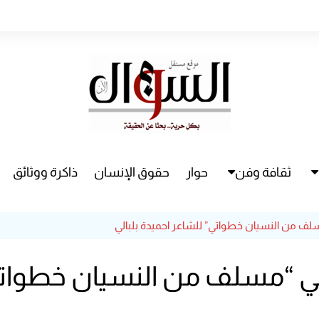
ثقافة وفن
حوار
حقوق الإنسان
ذاكرة ووثائق
راء
سينما
سلف من النسيان خطواتي” للشاعر احميدة بلبالي
مسرح
 في “مسلف من النسيان خطواتي