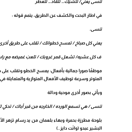
تنسى يعني/ تتشيّك… تتقاد… تتعطر
في اطار البحث والكشف عن الطريق، يتمم قوله :
تنسى،
يعني كل صباحْ / تمسح خطواتك / تقلب على طريق أخرى،
ف كل عشيه/ تشعل قمر غروبك / تلعبْ غميضه مع را
موظفًا صورا جمالية بأفعال: يمسح الخطو وتقلب على
المتوتر وسرعة توظيف الأفعال المتوازية والمتمايلة في 
ويأتي بصور أخرى موحية ودالة
تنسى / هي تسمع الورده / الخارجه من قبر أباك / تحكي ل
بلوحة مطرزة بحمرة وبهاء بلعمان من يد رسام تزهر ال
البشير عبدو (وانْت دايز..)