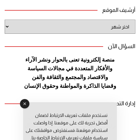
أرشيف الموقع
أرشيف
الموقع
السؤال الآن
منصة إلكترونية تعنى بالحوار ونشر
الآراء
والأفكار المتعددة في مجالات
السياسة
والاقتصاد والمجتمع والثقافة
والفن
وقضايا الذاكرة والمواطنة
وحقوق الإنسان
إدارة التحرير
نستخدم ملفات تعريف الارتباط لضمان
رئيس التحرير: عبد الرحيم التوراني
أفضل تجربة لك على موقعنا. إذا واصلت
رئيس التحرير المساعد: المعطي قبال
استخدام موقعنا، فسنفترض موافقتك على
مديرة التحرير: فاطمة حوحو
سياسة ملفات تعريف الارتباط الخاصة بنا.