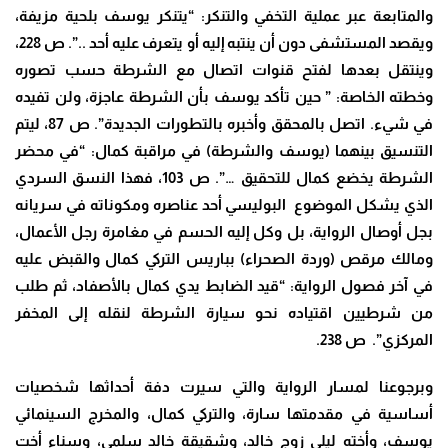
والمتابعة عبر عملية التخفي والتنكر: “يتنكر يوسف بلحية مزيفة،
ويقصد المستشفى دون أن ينتبه إليه أو يتعرف عليه أحد ..”. ص 228،
وينتقل بعدها لفتح قنوات اتصال مع الشرطة حسب تصوره
وخطته الخاصة: ” حين تأكد يوسف بأن الشرطة عاجزة، ولن تفيده
في شيء. اتصل بالمحقق وأخبره بالتطورات الجديدة”. ص 87، ليتم
التنسيق بينهما (يوسف والشرطة) في مراقبة كمال: “في محضر
الشرطة يخضع كمال للتحقيق …”. ص 103، فهذا النسق السردي
الذي يشكل الموضوع البوليسي أحد عناصره ومكوناته في سريانه
بجل أوصال الرواية، بل وكل إليه الحسم في مغامرة رجل الأعمال،
ومالك مرقص (وردة الصحراء) بباريس التركي كمال والقبض عليه
في آخر فصول الرواية: “قيد الضابط يدي كمال بالأصفاد، ثم طلب
من شرطيين اقتياده نحو سيارة الشرطة لنقله إلى المخفر
المركزي”. ص 238.
وبرجوعنا لمسار الرواية والتي سيرت دفة أحداثها شخصيات
أساسية في مقدمتها سارة، والتركي كمال، والمخرج السينمائي
يوسف، وأخته ليلى زوج خالد، وشقيقة خالد سلمى، وسناء أخت