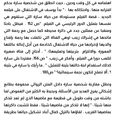
اهتمامه في كل وقت وحين ، حيث انطلق من شخصية سارة بحكم
اقترابه منها ، واحتكاكه بها : ” بدأ يوسف في الاشتغال على فيلمه
الجديد ، قصة الفيلم مستوحاة من حياة سارة التي ستقوم هي
نفسها بتمثيل الدور الرئيسي في الفيلم. “ص 152 . فيظل باحثا
ومنقبا عن ممثلين جدد في دائرة محيطه كما حصل مع رحمة التي
فاتحها في إشراك زينب (وهي الفتاة التي تكفلت بها رحمة بإقناع
والديها لإخراجها من حياة الاشتغال كخادمة من أجل إعالة عائلتها
المعوزة ،والالتزام بتربيتها وتعليمها): ” ـ أحتاج إلى فتاة صغيرة
لتلعب دورا في الفيلم ، وأفكر في زينب. ” ص 156، مقترحا على سارة
كذلك استقدام ابنة خالتها بثينة للتمثيل: ” ـ ما رأيك يا سارة في بثينة
؟ ـ ألا تصلح لتكون نجمة سينمائية؟ ” ص180 .
وتظل مقاربة شخصية سارة داخل المتن الروائي محفوفة بطابع
إشكالي يفرخ العديد من الأسئلة، ويحيط به الكثير من الغموض لما
عاشته من وقت طويل في قطيعة مع ماضيها الذي لم تعد تتذكر
منها شيئا : ” إنها لا تتذكر من ماضيها شيئا ، فقط تتشبث ذاكرتها
بماضيها القريب . لقاؤها بالتركي كمال أعاد تشكيل حياتها بطريقة