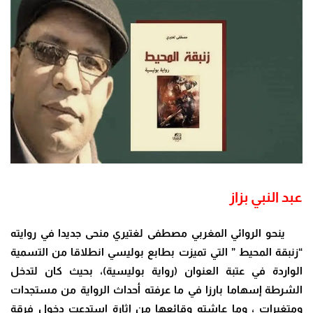
عبد النبي بزاز
ينحو الروائي المغربي مصطفى لغتيري منحى جديدا في روايته
“زنبقة المحيط ” التي تميزت بطابع بوليسي انطلاقا من التسمية
الواردة في عتبة العنوان (رواية بوليسية)، بحيث كان لتدخل
الشرطة إسهاما بارزا في ما عرفته أحداث الرواية من مستجدات
ومتغيرات ، وما عاشته وقائعها من إثارة استدعت دخول فرقة