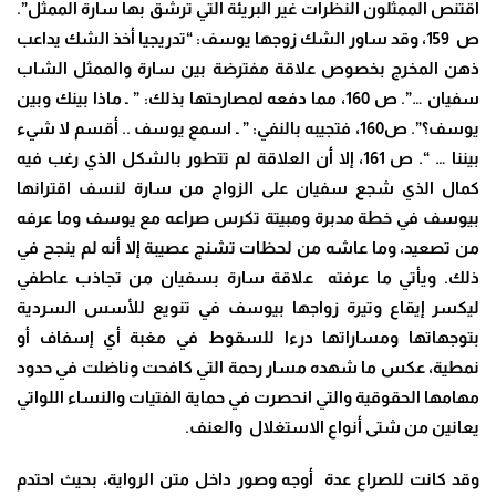
اقتنص الممثلون النظرات غير البريئة التي ترشق بها سارة الممثل”.
ص 159، وقد ساور الشك زوجها يوسف: “تدريجيا أخذ الشك يداعب
ذهن المخرج بخصوص علاقة مفترضة بين سارة والممثل الشاب
سفيان …”. ص 160، مما دفعه لمصارحتها بذلك: ” ـ ماذا بينك وبين
يوسف؟”. ص160، فتجيبه بالنفي: ” ـ اسمع يوسف .. أقسم لا شيء
بيننا … “. ص 161، إلا أن العلاقة لم تتطور بالشكل الذي رغب فيه
كمال الذي شجع سفيان على الزواج من سارة لنسف اقترانها
بيوسف في خطة مدبرة ومبيتة تكرس صراعه مع يوسف وما عرفه
من تصعيد، وما عاشه من لحظات تشنج عصيبة إلا أنه لم ينجح في
ذلك. ويأتي ما عرفته علاقة سارة بسفيان من تجاذب عاطفي
ليكسر إيقاع وتيرة زواجها بيوسف في تنويع للأسس السردية
بتوجهاتها ومساراتها درءا للسقوط في مغبة أي إسفاف أو
نمطية، عكس ما شهده مسار رحمة التي كافحت وناضلت في حدود
مهامها الحقوقية والتي انحصرت في حماية الفتيات والنساء اللواتي
يعانين من شتى أنواع الاستغلال والعنف.
وقد كانت للصراع عدة أوجه وصور داخل متن الرواية، بحيث احتدم