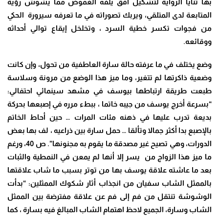
بها ثنايا الرواية لتشكيل أفق يلفه الغموض مما يشوش رؤية
المتابعة لدى المتلقي، ويربك تصوراته في ما تعرفه سيرورة الحكي
من فجوات تكسر خطية السرد ، وتخلخل إيقاع توالي أحداثه
ووقائعه.
وضع يختلف في ما عرفته حالة سارة العاطفية من تحول، وإن كانت
وضعية ذاكرتها لم تتغير، وما ميز هذا الوضع من مرونة وسلاسة
طبعت طريقة ارتباطها بيوسف في مشهد سينمائي احتفالي:
“بسرعة أخرج يوسف من جيبه خاتما ، ببطء مرره في إصبعها بحركة
بديعة تدرب عليها في ذهنه مئات المرات … حين أحاط الخاتم
بالإصبع بدا أكثر جمالا وتألقا … حمل سارة بين ذراعيه ، لف بها بعض
الدورات، وهي تصيح غير مصدقة ما يقوم به مجنونها”. ص 40، ورغم
ما ميز هذا الزواج من يسر إلا أنها لم يمعن في النمطية والثبات
بعد ما عاشته علاقة يوسف بها من توتر بسبب ما شاب علاقتها
بالممثل الشاب سفيان من انجذاب أثار شكوك الممثلين: “بدأت
الوشوشة تنتقل من فم إلى فم عن علاقة مفترضة بين الممثل
الشاب وسارة، الجميع لاحظ اهتمام الشاب المبالغ فيه بسارة ، كما