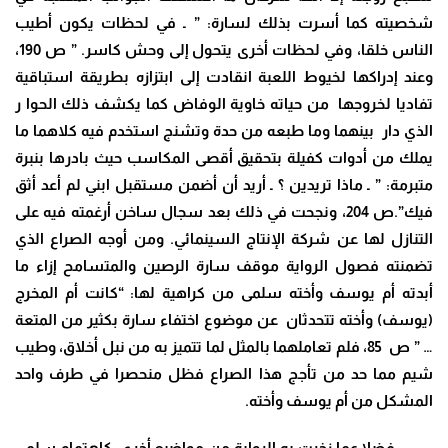
شخصيته كما أسرت بذلك لسارة: ” ـ في لحظات يكون أطيب
الناس خلقا، وفي لحظات أخرى يتحول إلى وحش كاسر. ” ص 190،
وعند إدراكها لخيوط اللعبة انقادت إلى ابتزازه بطريقة استباقية
تفاديا لخروجها من حياته خاوية الوفاض كما يكشف ذلك الحوا ر
الذي دار بينهما وما طبعه من حدة وتشنج استخدم فيه كلاهما ما
يملك من أدوات كفيلة بتحقيق أقصى المكاسب حيث بادرها بنبرة
متبرمة: ” ـ ماذا تريدين ؟ ـ أريد أن أضمن مستقبل ابني لم أعد أثق
فيك”.ص 204، ونجحت في ذلك بعد سجال ساخن أرغمته فيه على
التنازل لها عن شركة الإنتاج السينمائي. ومن أوجه الصراع الذي
تضمنته فصول الرواية موقف سارة الرصين والمتسامح إزاء ما
أبدته أم يوسف وأخته سلمى من كراهية لها: “كانت أم المخرج
(يوسف) وأخته تتحدثان عن موضوع اختفاء سارة بكثير من المتعة
… ” ص 85، فلم تعاملهما بالمثل لما تتميز به من نبل أخلاق، وطيب
شيم مما حد من تأجج هذا الصراع فظل منحصرا في طرف واحد
المشكل من أم يوسف وأخته.
فضلا عما زخرت به الرواية من مواضيع أخرى كاهتمام سلمى