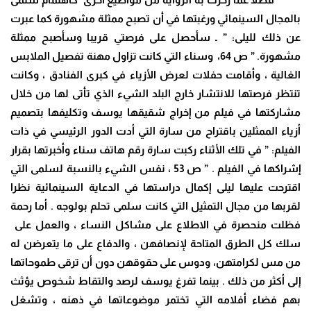
بالمجال السينمائي ورغبتها في أن تصبح ممثلة مشهورة كما عبرت
عن ذلك لليلى: ”
ـ سأحصل على فرصتي قريبا وسأصبح ممثلة
مشهورة. ” ص 64، وسناء التي كانت تزاول مهنة تفصيل الملابس
الغالية ، وأقامت حفلات لعرض الأزياء في كبرى الفنادق ، وكانت
تنتظر فرصتها للانتشار خارج البلد الشيء الذي تأتى لها من خلال
مشاركتها في فيلم من إخراج شقيقها يوسف وتكليفها بتصميم
أزياء الممثلين باقتراح من سارة التي أدت الدور الرئيسي في ذات
الفيلم: ” في تلك الأثناء ركبت سارة رقم هاتف سناء وأخبرتها بقرار
إشراكها في الفيلم . ” ص 53 ، نفس الشيء بالنسبة لسلمى التي
اقترحت عليها ليلى إكمال دراستها في الدعاية السينمائية نظرا
لقربها من مجال التمثيل التي كانت سلمى تحلم بولوجه . أما رحمة
فظلت منحصرة في الاطلاع على مشاكل النساء ، والعمل على
سلك كل الطرق المتاحة لإنصافهن ، والدفاع على ما يتعرضن له
من مس لكرامتهن، ودوس على حقوقهن دون أن ترقى طموحاتها
إلى أكثر من ذلك . بينما تفرغ يوسف لرصد والتقاط شخوص يؤثث
بهم فضاء أفلامه التي تختمر موضوعاتها في ذهنه ، وتشغل