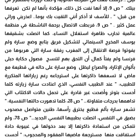
بيتك. ” ص 9، إلا أنها نفت كل ذلك، مؤكدة بأنها لم تكن تعرفها
من قبل: ” ـ للأسف لا أذكر أنني التقيت بك يوما.. اعذريني ورائي
عمل كثير . ” ص 9، فربطت الاتصال برحمة الناشطة في منظمة
عالمية تحارب ظاهرة استغلال النساء، كما اتصلت بشقيقها
يوسف المخرج السينمائي لتشكيل فريق يتابع وضع سارة ولم
يفوتوا فرصة الانتقال إلى المغرب رفقة سارة التي هربوها من
فرنسا ولم يفتأ كمال أن التحق بهم لتنسج فصول حكاية حبلى
بألوان الإثارة، والصراع ليظل وضع سارة على حاله في قطيعة مع
ماض لا تسعفها ذاكرتها على استرجاعه رغم زياراتها المتكررة
للطبيب: ” عند الطبيب النفسي، الذي اعتادت سارة زيارته كلما
أحست بتوتر وأضحت غير قادرة على تحمل حالات الاكتئاب التي
تداهمها بدرجات متفاوتة… ” ص 28، كلما تدهورت حالتها النفسية: ”
تشعر سارة بألم فظيع يخترق رأسها، طنين متواصل مصحوب
بضيق في التنفس، اتصلت بطبيبها النفسي الجديد…” ص 78، ولم
تتمكن من استعادة ذاكرتها إلا بعد دخولها في غيبوبة حادة
استفاقت منها مسترجعة ماضيها المفقود والمحجوب: ” أحست