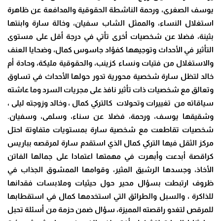
يوسف الصغرى، ورحمة الناشطة الحقوقية والمدافعة عن ظاهرة
استغلال النساء، والممثل الشاب سفيان، وخالة سارة وابنتها
بثينة، فضلا عن شخصيات أخرى تأتي في درجة أقل على مستوى
التأثير في الأحداث وتوجيهها كفؤاد جاسوس كمال، وضحايا العنف
والاستغلال من فتيات ونساء كزينب، والحقوقية مليكة، وحادة أم
خالد لتظل سارة شخصية محورية تدور حولها الأحداث في تساوق
وتعالق مع شخصيات ذات تأثير نافذ على مجريات السرد وما عاشته
سياقاته من تغييرات وتحولات كالتركي كمال ، وخالد وزوجته ليلى ،
وشقيقها يوسف، ورحمة، فضلا عن سناء، وسلمى، وسفيان.
شخصيات تقاطعت مع شخصية سارة بمستويات متفاوتة احتل
مركز الثقل فيها التركي كمال الذي استقدم سارة لمرقصه بباريس
كراقصة أبدعت وأبهرت في مهمتها اعتمادا على جمالها الفاتن
الأخاذ، وجسدها الرشيق المثير، وقوامها الممشوق الجذاب في
ظروف ارتبطت بسؤال محير حول حيثيات وملابسات فقدانها
للذاكرة ، والسبل والطرائق التي استخدمها كمال في استقطابها
للمرقص لتغدو راقصته المميزة، سؤال ضمن حزمة من أسئلة تحبل