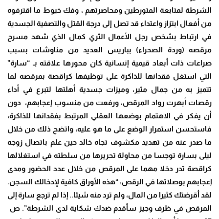
الشرطة لمتابعة المتورطين ومحاصرتهم ، وفك خيوط ما اقترفوه
من أفعال ابتزاز واعتداء قد تصل إلى درجة القتل والتصفية الجسدية
في ارتباط بشخص رجل الأعمال الثري كمال الذي شهد مسرح
مرقصه (وردة الصحراء) بباريس العديد من مناوشات بسبب
صراعات ذات أبعاد قيمية إنسانية كان محورها علاقته بـ “سارة”
التي استغل فقدانها للذاكرة على توظيفها كراقصة بمرقصه لما
تتميز به من جمال مثير، وميزات جسدية أهلتها لتبرع في أداء
رقصات أبهرت رواد المرقص، ورفعت من منسوب إعجابهم، دون
أن يفكر في الاهتمام بوضعها العقلي المرتبط بفقدانها للذاكرة،
فاستحسن استمرار الوضع على ما هو عليه، واتضح ذلك من خلال
ما صدر عنه من تهديد مكشوف تجاه خالد حين علم باتصال زوجه
ليلى بسارة توجسا من محاولة تحريرها من سلطته في استغلالها
كراقصة تدر دخلا مهما على المرقص من خلال عدد الحضور ومدى
إعجابهم بوصلاتها في الرقص: “هذه الأوراق كافية لإدخالك السجن.
لقد أقرضتك كثيرا من المال، ولم ترد منه شيئا.. إذا لم ترجع سارة إلى
المرقص في ظرف وجيز سأقدم ضدك شكاية لدى الشرطة”. ص