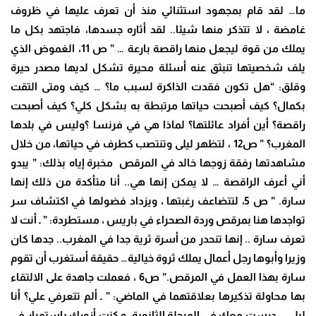
ما… لقد قام بمجهود استثنائي منذ أن تعرف عليها في ظروف
غامضة ، لا تتذكر منها شيئا.. لقد أثاره جسدها، فاجتهد بكل ما
يملك من قوة ليجعل منها راقصة بارعة … ” ص 11، الغموض الذي
يلف شخصيتها تنبثق عنه أسئلة محيرة تشكل لديها مصدر حيرة
وقلق: “هل تكون فقدت الذاكرة لسبب ما؟ … كيف ومتى التقت
بكمال؟ كيف أصبحت حياتها مرتبطة به بشكل كلي؟ كيف أصبحت
راقصة؟ أين أفراد عائلتها؟ لماذا هي في فرنسا ؟وليس في بلدها
المغرب؟ ” ص12 ، لتظهر ليلى وتنتصب كطرف في حياتها، من خلال
مشاهدتها رفقة زوجها خالد في المرقص مخبرة إياه بذلك: ” يبدو
أني أعرف الراقصة … لا يمكن إنها هي.. أنا متأكدة من ذلك إنها
سارة. ” ص 5، لتتضاعف رغبتها ، ويزداد فضولها في اكتشاف سر
تواجدها هنا بمرقص وردة الصحراء في باريس ، مستطردة: ” ـ أنت لا
تعرف سارة .. إنها تنحدر من أسرة ثرية جدا في المغرب.. جدها كان
وزيرا وأبوها رجل أعمال يملك ثروة خيالية… حقيقة أستغرب أن تقوم
سارة بهذا العمل في المرقص.” ص6 ، فعملت جاهدة على الالتقاء
بها محاولة تذكيرها بعلاقتهما في الماضي: ” ـ ألم تتعرفي علي؟ أنا
ليلى .. درست معك في المرحلة الثانوية، و كنت أزورك باستمرار في