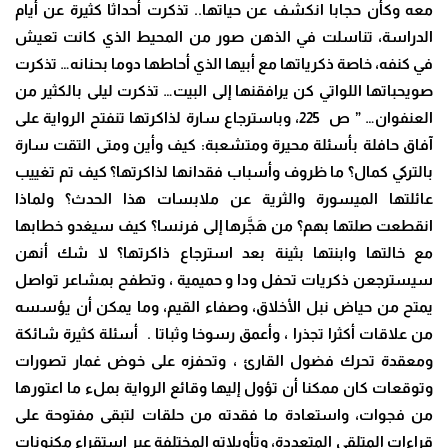
معه وكأن حجابا انكشف عن حياتها.. تذكرت أحداثا كثيرة عن أيام
الدراسة، تناسلت في الذهن صور من المحيط الذي كانت تعيش
في كنفه، خاصة ذكرياتها مع أبيها الذي أحاطها دوما بحنانه… تذكرت
صويحباتها اللواتي كن يرافقنها إلى البيت… تذكرت ليلى بالكثير من
العنفوان… ” ص 225، وباسترجاع سارة لذاكرتها تنفتح الرواية على
آفاق حافلة بأسئلة محيرة ومتشعبة: كيف وأين ومتى التقت سارة
بالتركي كمال؟ ما ظروف وأسباب فقدانها لذاكرتها؟ كيف تم تغييب
عائلتها الميسورة والثرية عن ملابسات هذا الحدث؟ ولماذا
انقطعت صلتها بهم؟ من هَجَّرها إلى فرنسا؟ كيف سيغدو خطابها
مع خالتها وابنتها بثينة بعد استرجاع ذاكرتها؟ لا شك أنهن
سيسترجعن ذكريات تحفل ودا و حميمية ، وتطفح بمشاعر تواصل
يمتح من حياض نبل الأخلاق، وصفاء القيم، وما يمكن أن يؤسسه
من علاقات أكثرا تجذرا ، وأعمق رسوخا وثباتا . أسئلة كثيرة شائكة
ومعقدة تحرك فضول القارئ ، وتحفزه على خوض غمار تصورات
وتوقعات كان ممكنا أن تؤول إليها وقائع الرواية بملء ما اعتورها
من فجوات، واستعادة ما فقدته من حلقات لتبقى مفتوحة على
قراءات المتلقي المتعددة، وتأويلاته المختلفة عبر استقراء مكنونات