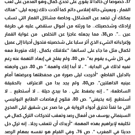
37، خصوصا أن خالدا لا يقوى على تحدي كمال وهو المدمن على لعب
القمار ، ويعيش حالة إفلاس دائم كما أكدت ذلك زوجه ليلى: “هناك
يمكنك أن تبتعد عن المشاكل، وخاصة مشاكل القمار التي تسلب
إرادتك وشخصيتك.. ما ورثته من أموال ستقضي عليه في طرفة
عين ..”. ص38، مما يجعله عاجزا عن التخلص من غواية القمار
وإغراءاته الشيء الذي أثر سلبا على شخصيته فتحول أحيانا إلى عميل
لكمال مثل ما جاء على لسانها: “علاقتك بكمال . إنك متورط معه
في كل شيء يقوم به”. ص 80، ولم يفلح في إبعاد التهمة عنه رغم
نفيه لذلك في البداية: ” ـ لا أبدا إنك واهمة.” ص 80، حين واجهته
بالدليل القاطع: “أخرجت ليلى صورة من محفظتها وعرضتها أمام
عينيه الذاهلتين”. ص80، ولم يجد بدا من الاعتراف بالحقيقة
الساطعة: ” ـ إنه يضغط علي . ما بيدي حيلة .. لا أستطيع .. لا
أستطيع .إنه يخيفني” .ص 80، فتلوح إرهاصات الطابع البوليسي
التي ما تفتأ تخترق أجواء الرواية في ما صدر عن شقيق ليلى المخرج
السينمائي يوسف من أفعال رصد وتعقب لتحركات التركي كمال في
تكليفه لإبراهيم بهذه المهمة: “أريدك أن تتعقب رجلا.. إنه تركي حل
حديثا في المغرب “. ص 76، وفي القيام هو نفسه بمهام الرصد