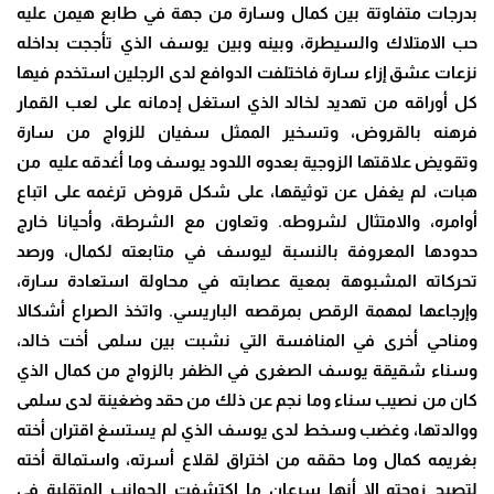
بدرجات متفاوتة بين كمال وسارة من جهة في طابع هيمن عليه
حب الامتلاك والسيطرة، وبينه وبين يوسف الذي تأججت بداخله
نزعات عشق إزاء سارة فاختلفت الدوافع لدى الرجلين استخدم فيها
كل أوراقه من تهديد لخالد الذي استغل إدمانه على لعب القمار
فرهنه بالقروض، وتسخير الممثل سفيان للزواج من سارة
وتقويض علاقتها الزوجية بعدوه اللدود يوسف وما أغدقه عليه من
هبات، لم يغفل عن توثيقها، على شكل قروض ترغمه على اتباع
أوامره، والامتثال لشروطه. وتعاون مع الشرطة، وأحيانا خارج
حدودها المعروفة بالنسبة ليوسف في متابعته لكمال، ورصد
تحركاته المشبوهة بمعية عصابته في محاولة استعادة سارة،
وإرجاعها لمهمة الرقص بمرقصه الباريسي. واتخذ الصراع أشكالا
ومناحي أخرى في المنافسة التي نشبت بين سلمى أخت خالد،
وسناء شقيقة يوسف الصغرى في الظفر بالزواج من كمال الذي
كان من نصيب سناء وما نجم عن ذلك من حقد وضغينة لدى سلمى
ووالدتها، وغضب وسخط لدى يوسف الذي لم يستسغ اقتران أخته
بغريمه كمال وما حققه من اختراق لقلاع أسرته، واستمالة أخته
لتصبح زوجته إلا أنها سرعان ما اكتشفت الجوانب المتقلبة في