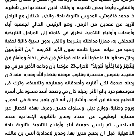
والنقابي، وأيضا بعض تلاميذه، وأولئك الذين استفادوا من تأطيره.
ذ. محمد قاقوش، المدرس بثانوية باجة، والذي اشتغل مع الراحل
لأزيد من عقدين من الزمن، وهو الرئيس الحالي لجمعية آباء
وأمهات وأولياء التلاميذ، تطرق في كلمته إلى المراحل التاريخية
للمحتفى به، معززا مداخلته بشريط وثائقي يدون سيرة ذاتية لحقبة
زمنية من حياته. معززا كلمته بقول الآية الكريمة: “مِنَ المُؤْمِنِينَ
رِجَالٌ صَدَقُوا مَا عَاهَدُوا اللهَ عَلَيْهِ فَمِنْهُمْ مَنْ قَضَى نَحْبَهُ وَمِنْهُمْ مَنْ
يَنْتَظِرُ وَمَا بَدَّلُوا تَبْدِيلًا” الأحزاب23. مؤكدا بأن وداعه الأخير مر في جو
مهيب، بنفوس متحسرة وقلوب موقنة بقضاء الله وقدره. فقد كان
رحيله صدمة لكل أقاربه وأصدقائه ومعارفه وتلاميذه، وترك في
نفوسهم حزنا بالغ الأثر. رحيله كان في وضعه أشد قسوة على أسرة
التعليم بمدينة ابن أحمد. وأشار إلى أنه كان يتميز بجدية في العمل،
وروح وطنية، ووازع ديني، وسلوك حسن. وعرف بهذه الخصال عبر
مساره الوظيفي، من أستاذ ومدير بالثانوية الإعدادية محمد
السادس، ثم رئيس جمعية آباء وأولياء التلاميذ بثانوية باجة
التأهيلية، قبل أن يصبح مديرا بها. ومدير لإعدادية أنس بن مالك،