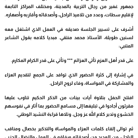
جمهور غفير من رجال التربية بالمدينة، ومختلف المراكز التابعة
لإقليم سطات، وعدد من تلاميذ الراحل، وأصدقائه وأقاربه وأصهاره.
أشرف على تسيير الجلسة صديقه في العمل الذي اشتغل معه
لسنين طويلة، الأستاذ محمد منتقي. مبديا كلامه بقول الشاعر
المتنبي:
على قدر أهل العزم تأتي العزائم *** وتأتي على قدر الكرام المكارم.
في إشارة إلى كثرة الحضور الذي توافد على الجمع لتقديم العزاء
والمشاركة في المواساة، وفاء لروح الراحل.
افتتح الحفل بتلاوة آيات بينات من الذكر الحكيم تناوب عليها
مقرئون أجادوا في تبليغها إلى مسامع الحضور بما أثار في نفوسهم
الخشوع وتدبر كلام الله عز وجل. وتلاها قراءة النشيد الوطني.
ثم توالى إلقاء كلمات العزاء والمواساة والتذكير بخصال ومناقب
الراحل، من العديد من أصدقائه ورفاقه في العمل والنضال الحزبي