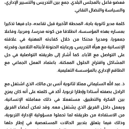
فعضو فاعل بالمجلس البلدي. جمع بين التدريس والتسيير الإداري،
والسياسة والنضال النقابي.
كلمة مدير ثانوية باجة، المحطة الأخيرة قبل تقاعده، جاء فيها تذكيرا
بمساره بهذه المؤسسة، انطلاقا من كونه مدرسا، ومربيا، وفاعلا
جمعويا، ومديرا محنكا من خلال كفاءته المهنية في علاقته
الإنسانية مع هيأة التدريس، ورعايته الحنونة لأبنائه التلاميذ، وقدرته
على التواصل مع الآباء. كما أشار إلى طريقته التواصلية في حل
المشاكل واقتراح الحلول الممكنة، باعتماد العمل الجماعي مع
الطاقم الإداري بالمؤسسة التعليمية.
ذ. عبد الله السليماني ممثلا لثانوية أنس بن مالك، الذي اشتغل مع
الراحل بصفته أستاذا وإطارا تربويا، أكد في كلمته على أنه كان يمزج
بين الفكرة والتطبيق، مستعملا في ذلك معاملته الإنسانية،
ويعمل داخل الفريق الذي يشتغل معه. وقد تمكن أعضاء الفريق
من الاستفادة من طريقته لما تحملوا مسؤولية الإدارة التربوية،
وذلك فيما يتعلق بتدبير الحالات المستعصية في إطار حلها