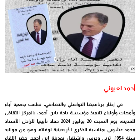
أحمد لعيوني
في إطار برنامجها التواصلي والتضامني، نظمت جمعية آباء
وأمهات وأولياء تلاميذ مؤسسة باجة بابن أحمد، بالمركز الثقافي
للمدينة، يوم السبت 20 يوليوز 2024 حفلا تأبينيا للراحل الأستاذ
محمد عشوبي بمناسبة الذكرى الأربعينية لوفاته، وهو من مواليد
سنة 1954، تربى ودرس واشتغل بمدينة ابن أحمد. حضر اللقاء