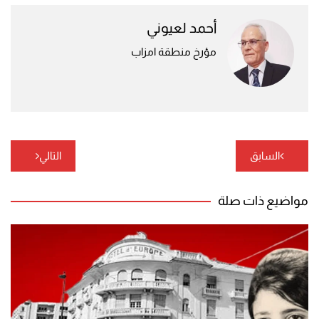
أحمد لعيوني
مؤرخ منطقة امزاب
تصفّح
السابق
التالي
المقالات
مواضيع ذات صلة