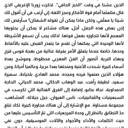
الذين عشنا في وقت “الخبز الحافي”. تذكرت زوربا الإغريقي الذي
قال متلعثما أمام قوة الأفكار وعجز اللغة: إني أرغب في أن أقول لك
شيئا يا معلّمي، ولكن ماذا يمكن أن تقوله الشفتان؟ سأرقص لك
إذن بعض هذه الجمل. أجل، هناك مشاعر لا يمكن أن يحتويها
المعجم لأنها تتجاوزه بفعل قوتها. لذلك يجب أن نسمع الأشرطة
لأنها الوحيدة التي يمكنها أن تقدم ما يتعذر القبض عليه بالألفاظ
وحدها، خاصة عندما يتعلق الأمر بفرقة غنائية من بهجة قوس قزح
وبهاء البرية. أتصور أن الفنّ المغربي محظوظ، وموشح بعدة
أسماء كبيرة شحذت الأغنية ومنحتها بعدا عربيا، وعالميا أحيانا، ومن
هؤلاء الذين صنعوا فرحه ومجده: محمد الهادي بلخياط، سميرة
سعيد، لطيفة رأفت، عبد الوهاب الدكالي، محمد الحياني، الحاجة
الحمداوية، نجاة عتابو، إضافة إلى الفرق الغنائية التي تكرست في
السبعينيات والثمانينيات: ناس الغيوان، جيل جيلالة، المشاهب،
مجموعة مسناوة. مع الإشارة إلى أن هناك مجاورة كبيرة تكاد تبلغ
حدّ التطابق بالنظر إلى وحدة المرجعيات التي تمّ التأسيس عليها من
حيث الكلمات والأداء والأجواء والآلات الموسيقية، دون نفي