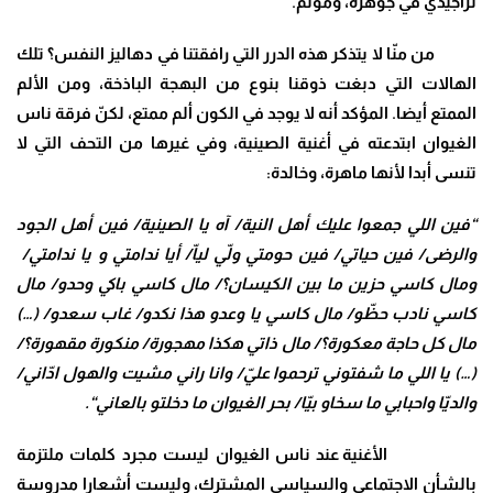
تراجيدي في جوهره، ومؤلم
.
من منّا لا يتذكر هذه الدرر التي رافقتنا في دهاليز النفس؟ تلك
الهالات التي دبغت ذوقنا بنوع من البهجة الباذخة، ومن الألم
الممتع أيضا. المؤكد أنه لا يوجد في الكون ألم ممتع، لكنّ فرقة ناس
الغيوان ابتدعته في أغنية الصينية، وفي غيرها من التحف التي لا
تنسى أبدا لأنها ماهرة، وخالدة:
“فين اللي جمعوا عليك أهل النية/ آه يا الصينية/ فين أهل الجود
والرضى/ فين حياتي/ فين حومتي ولّي لياّ/ أيا ندامتي و يا ندامتي/
ومال كاسي حزين ما بين الكيسان؟/ مال كاسي باكي وحدو/ مال
كاسي نادب حظّو/ مال كاسي يا وعدو هذا نكدو/ غاب سعدو/ (…)
مال كل حاجة معكورة؟/ مال ذاتي هكذا مهجورة/ منكورة مقهورة؟/
(…) يا اللي ما شفتوني ترحموا عليّ/ وانا راني مشيت والهول ادّاني/
والديّا واحبابي ما سخاو بيّا/ بحر الغيوان ما دخلتو بالعاني
“.
الأغنية عند ناس الغيوان ليست مجرد كلمات ملتزمة
بالشأن الاجتماعي والسياسي المشترك، وليست أشعارا مدروسة