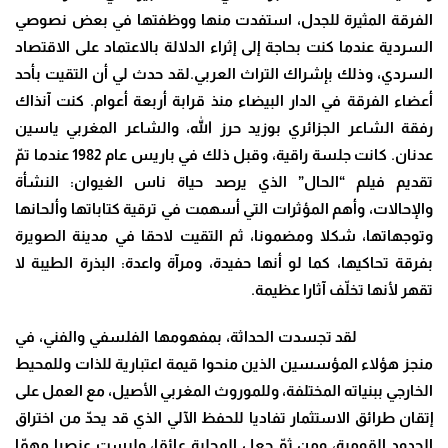
الفرقة المثيرة للجدل، استفدت منها ووظفتها في بعض نصوصي
السردية عندما كنت بحاجة إلى إثراء الدلالة بالاعتماد على الاقتصاد
السردي، وذلك بإشراك التراث العربي.لقد حدث لي أن التقيت بأحد
أعضاء الفرقة في الدار البيضاء منذ قرابة أربعة أعوام. كنت آنذاك
رفقة الشاعر الجزائري بوزيد حرز الله، والشاعر المغربي ياسين
عدنان. كانت جلسة راقية، وقبل ذلك في باريس عام 1982 عندما تمّ
تقديم فيلم “الحال” الذي يرصد حياة ناس الغيوان: النشأة
والإحالات، وأهم المؤثرات التي أسهمت في ترقية كتاباتها وألحانها
وتوجهاتها، شكلا ومضمونا، ثم التقيت لاحقا في مدينة الصويرة
بفرقة تحاكيها، كما لو أنها حفيدة، ومرآة واعدة: البذرة الطيبة لا
تقهر لأنها تخلّف آثارا عظيمة.
لقد تجسدت الحداثة، بمفهومها الفلسفي والفني، في
منجز هؤلاء المؤسسين الذين منحوا قيمة اعتبارية للذات وللمحيط
الخارجي ببنياته المختلفة، وللموروث المغربي الأصيل، مع العمل على
إتقان طرائق الاستثمار تفاديا للحفظ الآلي الذي قد يحدّ من اختراق
الحدود القومية، ومن ثمّ جعل المحلية عائقا، وليست عنصرا مهمّا