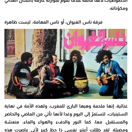
الخصوصيات لأنها قائمة عندما نقوم بموازنة عارفة بالشأن الغنائي
ومكوّناته
.
فرقة ناس الغيوان، أو ناس الفهامة، ليست ظاهرة
غنائية، إنها ملحمة وهبها البارئ للمغرب، ولهذه الأمة في نهاية
الستينيات، لتستمرّ إلى اليوم وغدا لأنها تأتي من الماضي والحاضر
والمستقبل معا، كما النور والدفء والهواء والماء، منعشة
ومضيئة. لقد ظللت أعتبر نفسي ذا حظ كبير لأني عاصرت هذه