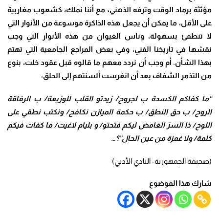
مؤثثة برماد الوقت وترفه الذهني، مع أننا نملك، كشعوب مغاربية
على الأقل، ما يمكن أن يجعل هذه الذاكرة موسوعة من الأنوار التي
لا تنطفئ بسهولة، وناس الغيوان من هذه الأنوار التي وجب
نقشها في تاريخنا الفني، وفي بعض المراجع الجامعية التي تهتم
بهذا الشأن. أم وجب أن نردد معهم ما قالوه قبل عقود خلت، بنوع
من التذمر الشفاف بعد أن انغرست ألسنتهم إلى الحلق:
“ما كفاكم الكسدة ب لجروح/ زيدتو القلب للوزيعة/ ب الرفاقة
الروح/ ب حق النطق/ ب حكمة الميازن نكافح/ ونكتب نطقي على
اللوح/ ذا السرّ الغامض ليكم فتحتو/ و بليام لاغيت/ ما كفات فيكم
كلمة/ ولا غمزة من عين الحال”؟
…
(صحيفة الجمهورية- النادي الأدبي)
شارك هذا الموضوع