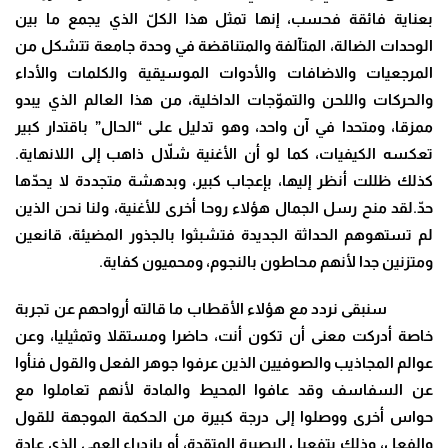
بعناية فائقة فحسب، إنها تمثل هذا الكلّ الذي يجمع ما بين
الوحدات الضالة، المتآلفة والمتناقضة في وحدة جامعة تتشكل من
المرجعيات والاضافات والأدوات الموسيقية والكلمات والأداء
والحركات واللحن والتموّجات الداخلية، من هذا العالم الذي يبدو
ممزقا، ومتحدا في آن واحد، وهو تدليل على “الحال” باقتدار كبير
تعكسه الكيفيات، كما لو أن الأغنية شلاّل ذاهب إلى اللانهاية.
كذلك ظللت أنظر إليها، بإعجاب كبير، وبدهشة متجددة لا يحدّها
حدّ.لقد منح رسل الجمال هؤلاء روحا أخرى للأغنية، ولنا نحن الذين
لم تستهوهم الحداثة الجديدة فتشبثوا بالجذور المضيئة، قانعين
ومتزنين جدا لأنهم محاطون بالنجوم، ومحميون كفاية
.
سنبقى نردد مع هؤلاء الأقطاب ما قالته أرواحهم عن تجربة
خاصة أدركت معنى أن تكون أنت، حاضرا ومستقلا وتمثيليا، وعن
عوالم المجاذيب والصوفيين الذين عرفوا جوهر الفعل والقول فنأوا
عن السفاسف وقد عافوا المحيط والمادة لأنهم تعاملوا مع
حواس أخرى ووصلوا إلى درجة كبيرة من الحكمة الموجهة للقول
والفعل، وذلك بتفعيل البصيرة المتقدة، أو بازدراء العمى الذي عادة