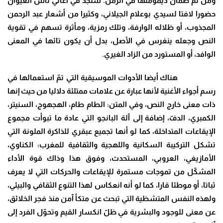
ومن ثمّ ضمان ديمومتها في الزمن. سنجد في أغاني ناس الغيوان
حضورا لافتا لسيدي بوعلام الجيلاني، وكثيرا من أشعار عبد الرحمن
المجذوب، أو ظلاله الوارفة، وتلك رمزية، ومأثرة تسهم في تقوية
النص وجعله ينغرس في الأصل، بدل أن يكون تائها في المعنى
الوافد، أو المستورد من الزاد الغيري
.
هناك أيضا الأدوات الموسيقية التي تمّ استعمالها في
رسم أجواء الأغنية لأنها عبارة عن علامات ممتلئة دلاليا من حيث إنها
ذات معنى خارج النص، وفي المتن: الطام طام، الهجهوج، السنيتر،
الكمبري، الدفّ، إضافة إلى آلة البانجو التي عادة ما تبوأت مجموع
الإيقاعات المتداخلة، كما لو أنها تجميع عبقري للذاكرة الملونة التي
تشكل التركيبة السكانية واللهجية والثقافية للمغرب: الكناوي،
الأمازيغي، العروبي، المستحدث، وفوق هذا وذاك قوة الأداء
المشكّل من تموجات مستمرة للإيقاعات والحركات التي لا يعرف
ثباتا، أو موطئا قارا، كما لو أنه انعكاس لهذا التنوع الثقافي والبيئي،
ولهذه النفس المتشظية التي تبحث عن متكأ آمن منذ فجر الخلائق،
عن معنى للوجود والبشرية في ظلّ انكسار القيم وتحوّل الفرد إلى