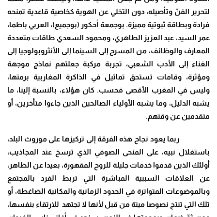
لتحرير الفنّ وتأصيله، دون التخلي عن الهوية كخاصية قاعدية تمنحه
فرادة وبطاقة ثبوتية مميزة. بوجمعة أحكور (بوجميع)، العربي باطما،
عمر السيد، عبد العزيز الطاهري، ومحمود السعدي طاقات متعددة
المعارف والوظائف، من المسرح إلى السينما إلى الأنثروبولوجيا إلى
الغناء إلى الأدب الشعبي، تجربة مركبة جعلتهم نماذج موجهة
ومؤثرة، وقامات تستحق تماثيل في الذاكرة المغاربية برمتها،
وليس في المغرب الأقصى فحسب. كان هؤلاء، بالنسبة إلينا، ما
يشبه الدليل، وما يشبه الأولياء الصالحين الذين جاءوا متأخرين، أو
متقدمين عن وقتهم
.
ربما يعود نجاح هذه الفرقة إلى تركيزها على موروث البلد،
باستغلال نبيه، على المنحى الصوفي الذي ترسخ عند المجاذيب،
أولئك الذين قدموا خدمات جليلة للروح المقهورة، بعيدا عن الظاهر،
عن العلاقات السببية المباشرة التي تربط الفرد بالمجتمع
وبالموضوعات المتواترة في الحدود الزمانية والمكانية الضاغطة، أو
تلك التي تنتج نصوصا ميتة من قبل لأنها لا تجتهد للارتقاء بنفسها،