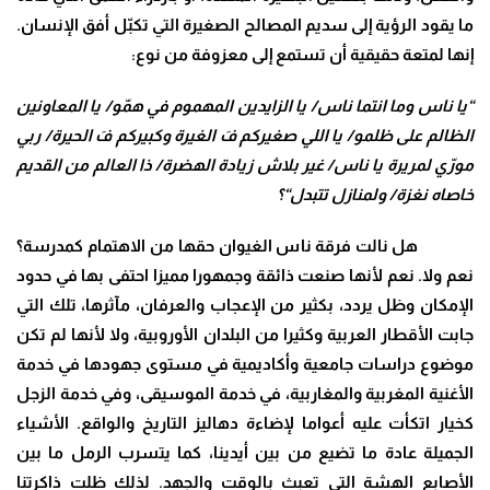
ما يقود الرؤية إلى سديم المصالح الصغيرة التي تكبّل أفق الإنسان.
إنها لمتعة حقيقية أن تستمع إلى معزوفة من نوع:
“يا ناس وما انتما ناس/ يا الزايدين المهموم في همّو/ يا المعاونين
الظالم على ظلمو/ يا اللي صغيركم فَ الغيرة وكبيركم فَ الحيرة/ ربي
مورّي لمريرة يا ناس/ غير بلاش زيادة الهضرة/ ذا العالم من القديم
خاصاه نغزة/ ولمنازل تتبدل
“؟
هل نالت فرقة ناس الغيوان حقها من الاهتمام كمدرسة؟
نعم ولا. نعم لأنها صنعت ذائقة وجمهورا مميزا احتفى بها في حدود
الإمكان وظل يردد، بكثير من الإعجاب والعرفان، مآثرها، تلك التي
جابت الأقطار العربية وكثيرا من البلدان الأوروبية، ولا لأنها لم تكن
موضوع دراسات جامعية وأكاديمية في مستوى جهودها في خدمة
الأغنية المغربية والمغاربية، في خدمة الموسيقى، وفي خدمة الزجل
كخيار اتكأت عليه أعواما لإضاءة دهاليز التاريخ والواقع. الأشياء
الجميلة عادة ما تضيع من بين أيدينا، كما يتسرب الرمل ما بين
الأصابع الهشة التي تعبث بالوقت والجهد. لذلك ظلت ذاكرتنا