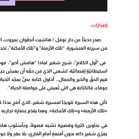
إصدارات:
صدر حديثاً عن دار نوفل / هاشيت أنطوان ببيروت، الج
من سيرته المنشورة:
“تلك الأزمنة” و”تلك الأمكنة”، تحدو
في “أول الكلام”، شرح شقير لماذا “هامش أخير”، موضح
استيطانيّةٍ إقصائيّة، لشعبي الذي من حقّه أن يعيش حياة
قيم الحقّ والخير والجمال… أحاول كتابة نصٍّ يمجّد الح
جوفاء، فالكتابة هي التي تُعينني على مواصلة الحياة”.
تأتي هذه السيرة تتويجًا لمسيرة شقير، الذي أنتج عددًا 
«تلك الأزمنة» و«تلك الأمكنة». وهنا يقدّم عصارة تجاربه ف
في عناوين كثيرة وقصيرة تشبه فصولًا، وبأسلوبٍ هادئٍ
يعرّي شقير ذاته بدون أقنعةٍ أمام القارئ، بلا عقدٍ ولا خ