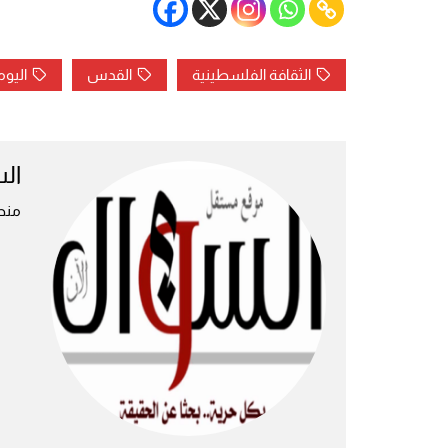
الثقافة الفلسطينية
القدس
اليوم
ال
منص