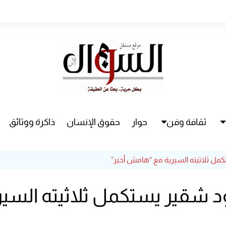
ثقافة وفن
حوار
حقوق الإنسان
ذاكرة ووثائق
راء
سينما
ل ثلاثيته السيرية مع “هامش أخير”
مسرح
 شقير يستكمل ثلاثيته السير