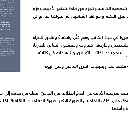
شخصية الكاتب، وكجزء من مادّة شقير الأدبية، وجزءٍ
ل النكبة وأحوالها الثقافيّة، ثم تحوّلها مع توالي
وا في حياة الكاتب وهم كثُر، واحتفاءٌ وتقديرٌ للمرأة
 فلسطين وخارجها، كبيروت ودمشق، الجزائر، بلغاريا،
ٍ بعيد ميلاد الكاتب الثمانين، وشهادات في كتابته.
ة مهمة منذ أربعينيات القرن الماضي وحتى اليوم.
كمل فيه شقير سرديته الأدبية عن العامّ انطلاقًا من الخاصّ: تنقّله من مدينة إ
 فنرى خلف التفاصيل الصورة الأكبر، صورة الديناميات الثقافية الفلسط
ة وأهلها
.