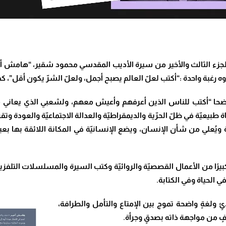
زء الثالث والأخير من سيرة الأديب المقدسي محمود شقير، “هامش أخير
ه رغبة واحدة :
“أكتب لعلّ العالم يصبح أجمل، ولعلّ الشرّ يكون أقل”، كم
ا “أكتب للناس الذين أعرفهم وأعيش معهم، ولشعبي الذي يعاني منذ أك
 طبيعيّة في ظلّ الحرّية والديمقراطيّة والعدالة الاجتماعيّة والعودة 
ياة ويُعلي من شأن الإنسان، ويضع الإنسانيّة في المكانة اللائقة بها 
كبيرًا من الأعمال القصصيّة والروائيّة وكتب السيرة والمسلسلات التلفزيو
ي الحياة وفي الكتابة.
 ولغةٍ واضحة تموج بين الإمتاع والتأمل والطرافة،
وفٍ من مواجهة ذاته بصدقٍ وجرأة.