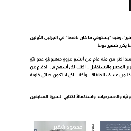
”، وفيه “يستوفي ما كان ناقصا” في الجزئين الأولين
ا يكرر شقير دوما.
ثر من مئة عامٍ من أبشع غزوةٍ صهيونيّةٍ عدوانيّةٍ
وتقرير المصير والاستقلال… أكتب لكي أسهم في الدفاع عن
بعيدًا من عسف الطغاة… وأكتب لكي لا تكون حياتي خاوية
نيّة والمسرحيات، واستكمالًا لكتابَي السيرة السابقَين