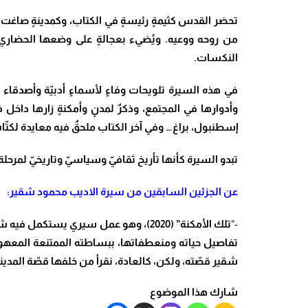
تحضر القدس كثيمةٍ رئيسةٍ في الكتاب، وكمدينةٍ صاغت 
من روحه ووعيه. ويُضيء بعجالةٍ على وضعها الحضاري قب
النكسات.
في هذه السيرة تلويحات وفاءٍ لأسماءٍ أدبيّة وأصدقاء مرّ
وأدوارها في المجتمع، وذكرٌ لمدنٍ وأمكنةٍ زارها داخل
إسطنبول، براغ… وفي آخر الكتاب ملحقٌ فيه معايدة لكتّاب
تبدو السيرة كأنها تأريخ ثقافيّ وسياسيّ وتاريخيّ لمرحل
عن الجزئين السابقين من سيرة الاديب محمود شقير:
-“
تلك الأمكنة” (2020)، وهو عمل سيري يست
تفاصيل حياته ومنعطفاتها، ببساطته الممتنعة المعهودة،
شقير قصّته، ولكن، كالعادة، نقرأ من خلفها قصّة المدين
شارك هذا الموضوع