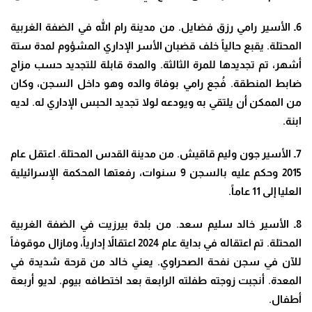
6ـ الأسير رامي رزق فضايل. من مدينة رام الله في الضفة الغربية
المحتلة. يقبع حالياً خلف قضبان الأسر الإداري المشؤوم لمدة ستة
أشهر، تم تجديدها للمرة الثالثة. والمدة قابلة للتجديد حسب مزاج
ضابط المنطقة. فُجع رامي بوفاة والده وهو داخل السجن، وكان
من الممكن أن يلتقي به ويودعه لولا تجديد الحبس الإداري له. لديه
ابنة.
7ـ الأسير جون وليم قاقيش. من مدينة القدس المحتلة. اعتقل عام
2015 وحكم عليه بالسجن 9 سنوات، رفعتها المحكمة الإسرائيلية
العليا إلى 11 عاماً.
8ـ الأسير خالد سليم سعد. من بلدة بيرزيت في الضفة الغربية
المحتلة. تم اعتقاله في بداية عام 2024 اعتقالاً إدارياً، ومازال موقوفاً
للآن في سجن نفحة الصحراوي. يعني خالد من قرحة شديدة في
المعدة. أنجبت زوجته طفلته الرابعة بعد اختطافه بيوم. لديو أربعة
أطفال.