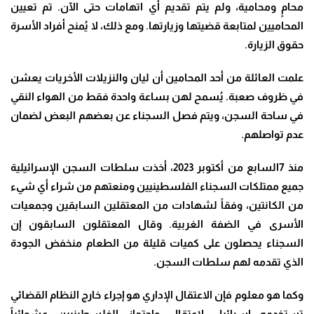
محامٍ ومحامية، ولم يتم تقديم أي اتهامات حتى الآن. تم تعيين
المحاميين لمتابعة قضيتها وزيارتها. ومع ذلك، لا يُمنح أفراد الأسرة
حقوق الزيارة.
علمت العائلة من أحد المحامين أن ليان والنزيلات الأخريات يعشن
في ظروف صعبة. يُسمح لهن بساعة واحدة فقط من الهواء النقي
في ساحة السجن، ويتم فصل السجناء عن بعضهم البعض لضمان
عدم تواصلهم.
منذ 7السابع من أكتوبر 2023، أخذت سلطات السجن الإسرائيلية
جميع ممتلكات السجناء الفلسطينيين ومنعتهم من شراء أي شيء
من الكانتين، وفقاً لشهادات من المعتقلين السابقين وجمعيات
الأسرى في الضفة الغربية. وقال المعتقلون السابقون إن
السجناء يحصلون على كميات قليلة من الطعام منخفض الجودة
الذي تقدمه لهم سلطات السجن.
وكما هو معلوم فإن الاعتقال الإداري هو إجراء خارج النظام القضائي
تستخدمه إسرائيل لاعتقال واحتجاز الفلسطينيين عشوائياً