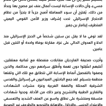
مسيء، وأن حالات الإساءة ليست أعمال عنف غير مصرح بها. وبدلاً
من ذلك، يُقترَح أن سوء المعاملة أصبح جزءاً لا يتجزأ من نظام
الاحتجاز الإسرائيلي تحت إشراف وزير الأمن القومي اليميني
المتطرف، إيتامار بن جفير.
لقد توفي ما لا يقل عن ستين شخصاً في الحجز الإسرائيلي منذ
اندلاع العدوان الحالي على غزة، مقارنة بوفاة واحدة أو اثنتين قبل
عامين.
وأجرت صحيفة الغارديان مقابلات منفصلة مع ثمانية معتقلين،
أغلبهم اعتُقِلوا دون تهمة وأُطلِق سراحهم دون محاكمة، والذين
وصفوا بالتفصيل أنماط الإساءة التي تتطابق مع تلك التي وثقتها
منظمة بتسيلم. لقد جمع الباحثون الميدانيون في إسرائيل والقدس
الشرقية المحتلة والضفة الغربية وغزة عشرات الشهادات
والتقارير الطبية والتشريح وغير ذلك من الأدلة. وجدوا شهادات
متسقة ومنتشرة على نطاق واسع عن العنف الشديد والتعسفي
والاعتداء الجنسي والإذلال والإهانة والتجويع والظروف غير الصحية