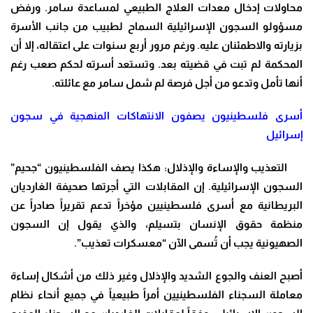
محاولات إدخال معدات العلاج الطبيعي لمساعدة سامر. ورفض
مسؤولو السجون الإسرائيلية السماح لطبيب من جانب الأسرة
بزيارته والاطمئنان عليه. ورغم مرور أربع سنوات على اعتقاله، إلا أن
المحكمة لم تبت في قضيته بعد. وتستعد أسرته لحكم صعب رغم
أنها تأمل وتدعو من أجل فرصة لم شمل سامر مع عائلته.
أسرى فلسطينيون يصفون الانتهاكات المنهجية في سجون
إسرائيل
التعذيب والإساءة والإذلال: هكذا يصف الفلسطينيون “جحيم”
السجون الإسرائيلية. إن المقابلات التي أجرتها صحيفة الغارديان
البريطانية مع أسرى فلسطينيين مؤخراً تدعم تقريراً صادراً عن
منظمة حقوق الإنسان بتسيلم، والذي يقول إن السجون
الصهيونية يجب أن تُسمى الآن “معسكرات تعذيب”.
أصبح العنف والجوع الشديد والإذلال وغير ذلك من أشكال إساءة
معاملة السجناء الفلسطينيين أمراً طبيعياً في جميع أنحاء نظام