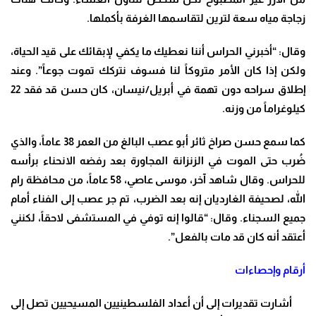
زجاجة مياه سعة لترين لتقاسمها الغرفة بأكملها.
وقال: “أخبرني الحراس أننا نعطيك ما يكفي لإبقائك على قيد الحياة،
ولكن إذا كان الأمر متروكاً لنا فسوف نتركك تموت جوعاً”. وعند
إطلاق سراحه دون تهمة في أبريل/نيسان، كان حسن قد فقد 22
كيلوغراماً من وزنه.
كما سمع حسن صراخ ثائر أبو عصب البالغ من العمر 38 عاماً، والذي
ضُرب حتى الموت في الزنزانة المجاورة بعد رفضه الانحناء برأسه
للحراس. وقال شاهد آخر، موسى عاصي، 58 عاماً، من محافظة رام
الله، لصحيفة الغارديان إنه بعد الضرب، تم جر عصب إلى الفناء أمام
جميع السجناء. وقال: “قالوا إنه توفي في المستشفى لاحقاً، لكنني
أعتقد أنه كان قد مات بالفعل”.
أرقام وإحصاءات
أشارت تقديرات إلى أن أعداد الفلسطينيين المسيحيين تصل إلى