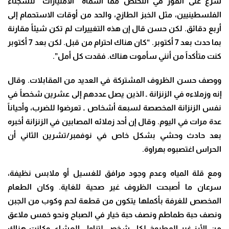
شرع على الفور في التخلص مما أسماه “الامتيازات” للسجناء
الفلسطينيين، مثل الخبز الطازج، والحد من أوقات الاستحمام إلى
أربع دقائق. لكن حسن قال إن هذه التغييرات لم تكن شيئاً مقارنة
بما حدث بعد 7 أكتوبر. “كان هناك احترام من قبل. لكن بعد 7 أكتوبر
كنت متأكداً من أنني سأموت هناك. فقدت كل أمل”.
ووصف حسن الظروف المشتركة في العديد من المقابلات. وقال
إنه وزملاءه في الزنزانة ـ الذين يصل عددهم إلى عشرين شخصاً في
نفس الزنزانة المخصصة لسبعة أشخاص ـ تعرضوا للضرب، وأحياناً
عدة مرات في اليوم. وقال إن أحد زملائه المصابين في الزنزانة أخبره
بعد حادث وحشي بشكل خاص في نوفمبر/تشرين الثاني أن
الحراس اغتصبوه بهراوة.
ومع قلة المياه وعدم وجود مرافق للغسيل أو ملابس نظيفة،
سرعان ما أصبحت الظروف غير صحية للغاية. وكان الطعام
المخصص للغرفة بأكملها يتكون من قطعة لحم وكوب من الجبن
ونصف حبة طماطم ونصف حبة خيار في الصباح ونحو خمس ملاعق
من الأرز غير المطبوخ لكل شخص لتناول العشاء. وكانت هناك