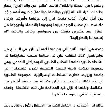
ومنعونا من الحركة والكلام”، قالت. “طلبوا من والد [ليان] إحضار
بطاقات أفراد العائلة [ليان ووالدتها ووالدها] وأخبروه أنهم جاؤوا
من أجل ليان”. أخذت جندية ليان إلى غرفتها وأمرتها بارتداء
ملابسها. ثم عصب الجنود عينيها وقيدوها بالأصفاد وأخرجوها من
المنزل بعد عشرين دقيقة من وصولهم. وقالت والدتها: “لم
يُسمح لنا بالنظر إليها”.
وهذه هي المرة الثانية التي يتم فيها اعتقال ليان. في السابع من
يوليو/تموز 2021، اعتقلت ليان في منزلها بسبب مشاركتها في
أنشطة طلابية نظمها القطب الطلابي الديمقراطي التقدمي، وهي
مجموعة طلابية تابعة للجبهة الشعبية لتحرير فلسطين، في
جامعة بيرزيت. حظرت السلطات الإسرائيلية المجموعة الطلابية
في عام 2020. وأفرجت عن ليان بكفالة بعد بضعة أشهر من
اعتقالها. ولكنها لا تزال قيد المحاكمة على تلك الأنشطة، ونعقد
جلسة واحدة في المتوسط ​​شهرياً.
عائلة ليان أشارت إلى الفارق الكبير بين الاعتقال الأول والثاني، وهو