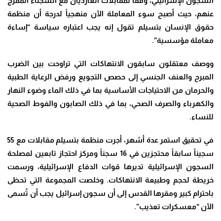
السجون الإسرائيلي، وفقاً لمقابلات الغارديان مع السجناء المفرج
عنهم، حيث أصبح سوء المعاملة الآن منهجياً لدرجة أن منظمة
حقوق الإنسان بتسيلم تقول إنه يجب اعتباره سياسة “إساءة
معاملة مؤسسية”.
ووصف معتقلون سابقون الانتهاكات التي تراوحت بين الضرب
المبرح والعنف الجنسي إلى حصص التجويع ورفض الرعاية الطبية
والحرمان من الاحتياجات الأساسية بما في ذلك الماء وضوء النهار
والكهرباء والصرف الصحي، بما في ذلك الصابون والفوط الصحية
للنساء.
في تحقيق استمر عدة أشهر، أجرت منظمة بتسيلم مقابلات مع 55
سجيناً سابقاً محتجزين في 16 سجناً ومركز احتجاز تابعين لمصلحة
السجون الإسرائيلية تديرها قوات الدفاع الإسرائيلية، ورسمت
خريطة لحجم وطبيعة الانتهاكات. وخلصت المجموعة التي تحظى
باحترام كبير ومقرها القدس إلى أن سجون إسرائيل يجب أن تُسمى
الآن “معسكرات تعذيب”.