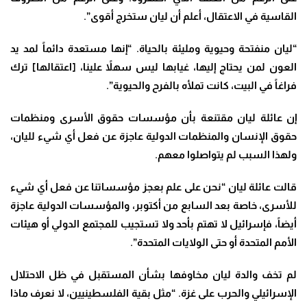
القاسية في الاعتقال، أعلم أن ليان ستخرج أقوى”.
“ليان منفتحة وحيوية ومليئة بالحياة. “إنها مستعدة دائماً لمد يد
العون لمن يحتاج إليها، غيابها ليس سهلاً علينا، [اعتقالها] ترك
فراغاً في البيت، كانت تملأه بالفرح والحيوية”.
إن عائلة ليان مقتنعة بأن مؤسسات حقوق الأسرى ومنظمات
حقوق الإنسان والمنظمات الدولية عاجزة عن فعل أي شيء لليان،
ولهذا السبب لم يتواصلوا معهم.
قالت عائلة ليان “نحن على علم بعجز مؤسساتنا عن فعل أي شيء
للأسرى، خاصة بعد السابع من أكتوبر، والمؤسسات الدولية عاجزة
أيضاً، فإسرائيل لا تهتم بأحد ولا تستجيب للمجتمع الدولي أو هيئات
الأمم المتحدة أو حتى الولايات المتحدة”.
لم تخف والدة ليان مخاوفها بشأن المستقبل في ظل الاحتلال
الإسرائيلي والحرب على غزة. “مثل بقية الفلسطينيين، لا نعرف ماذا