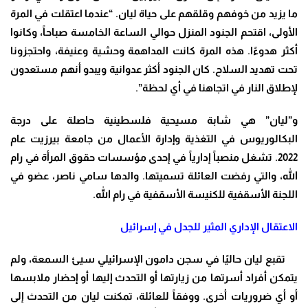
ما يزيد من خوفهم وقلقهم على حياة ليان. “عندما اعتقلت في المرة
الأولى، اقتحم الجنود المنزل حوالي الساعة الخامسة صباحاً، وكانوا
أكثر هدوءًا. هذه المرة كانت المداهمة وحشية وعنيفة، واحتجزونا
تحت تهديد السلاح. كان الجنود أكثر عدوانية ويبدو أنهم مستعدون
لإطلاق النار في اتجاهنا في أي لحظة”.
و”ليان” هي شابة مسيحية فلسطينية حاصلة على درجة
البكالوريوس في التغذية وإدارة الأعمال من جامعة بيرزيت عام
2022. تشغل منصباً إدارياً في إحدى مؤسسات حقوق المرأة في رام
الله، والتي رفضت العائلة تسميتها. والدها سامي ناصر، عضو في
اللجنة الأسقفية للكنيسة الأسقفية في رام الله.
الاعتقال الإداري المثير للجدل في إسرائيل
تقبع ليان حاليًا في سجن دامون الإسرائيلي سيئ السمعة، ولم
يتمكن أفراد أسرتها من زيارتها أو التحدث إليها أو إحضار ملابسها
أو أي ضروريات أخرى. ووفقاً للعائلة، تمكنت ليان من التحدث إلى