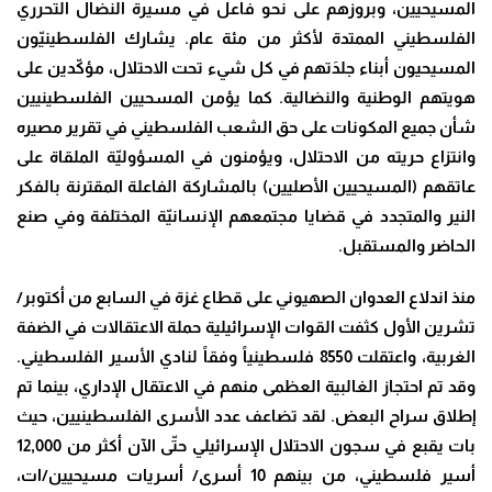
المسيحيين، وبروزهم على نحو فاعل في مسيرة النضال التحرري
الفلسطيني الممتدة لأكثر من مئة عام. يشارك الفلسطينيّون
المسيحيون أبناء جلدَتهم في كل شيء تحت الاحتلال، مؤكّدين على
هويتهم الوطنية والنضالية. كما يؤمن المسحيين الفلسطينيين
شأن جميع المكونات على حق الشعب الفلسطيني في تقرير مصيره
وانتزاع حريته من الاحتلال، ويؤمنون في المسؤوليّة الملقاة على
عاتقهم (المسيحيين الأصليين) بالمشاركة الفاعلة المقترنة بالفكر
النير والمتجدد في قضايا مجتمعهم الإنسانيّة المختلفة وفي صنع
الحاضر والمستقبل.
منذ اندلاع العدوان الصهيوني على قطاع غزة في السابع من أكتوبر/
تشرين الأول كثفت القوات الإسرائيلية حملة الاعتقالات في الضفة
الغربية، واعتقلت 8550 فلسطينياً وفقاً لنادي الأسير الفلسطيني.
وقد تم احتجاز الغالبية العظمى منهم في الاعتقال الإداري، بينما تم
إطلاق سراح البعض. لقد تضاعف عدد الأسرى الفلسطينيين، حيث
بات يقبع في سجون الاحتلال الإسرائيلي حتّى الآن أكثر من 12,000
أسير فلسطيني، من بينهم 10 أسرى/ أسريات مسيحيين/ات،