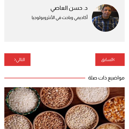
د. حسن العاصي
أكاديمي وباحث في الأنثروبولوجيا
تصفّح
السابق
التالي
المقالات
مواضيع ذات صلة