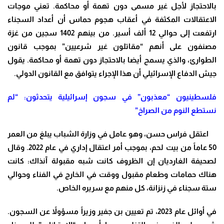
بالاحتجاز لأجل غير مسمى دون تهمة أو محاكمة. تعني موجات
الاعتقالات المكثفة في أعقاب هجوم حماس أن أعداد السجناء
ارتفعت إلى حوالي 12 ألف أسير. من بينهم 1402 سجين من غزة
مصنفون على أنهم “مقاتلون غير شرعيين” بموجب قانون
الطوارئ، والذي يسمح أيضا بالاحتجاز دون تهمة أو محاكمة. يقول
جيش الدفاع الإسرائيلي أن هذا الإجراء يتوافق مع القانون الدولي.
فلسطينيون “معذبون” في سجون إسرائيلية يتحدثون: “لم
نستطع النوم من الصراخ”
اعتقل فراس حسن، وهو عامل في وزارة الشباب يبلغ من العمر
50 عاماً من بيت لحم، بموجب أمر اعتقال إداري في عام 2022. وقال
لصحيفة الغارديان إن الظروف كانت شبه مقبولة آنذاك: كانت
هناك حمامات وطعام مقبول ووقت في الخارج في الفناء وحوالي
ستة سجناء في زنزانة، كل منهم مع سريره الخاص.
في أوائل عام 2023، تم تعيين بن جفير وزيراً مسؤولاً عن السجون.