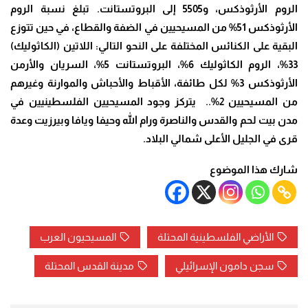
الروم الأرثوذكس، و5505 إلى البروتستانت. تبلغ نسبة الروم
الأرثوذكس 51% من المسيحيين في الضفة والقطاع، في حين تتوزع
البقية على الكنائس المختلفة على النحو التالي: اللاتين (الكاثوليك)
33%، الروم الكاثوليك 6%، البروتستانت 5%، السريان والأرمن
الأرثوذكس 3% لكل طائفة، الأقباط والأحباش والموارنة وغيرهم
من المسيحيين 2%.. يتركز وجود المسيحيين الفلسطينيين في
مدن بيت لحم والقدس والناصرة ورام الله وحيفا ويافا وبيرزيت وعدة
قرى في الجليل الأعلى شمالي البلاد.
شارك هذا الموضوع
الأراضي الفلسطينية المحتلة
المسيحيون العرب
سجن دامون الإسرائيلي
مدينة القدس المحتلة