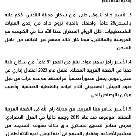
ولديه ثلاثة أبناء.
3ـ الأسير خالد شوقي حلبي. من سكان مدينة القدس. حُكم عليه
بالسجن28 عاماً. واحتفاء بالحياة تزوج خالد من إحدى الفتيات
الفلسطينيات. كلل الزواج المطران عطا الله حنا في الكنيسة مع
العروسة والعائلتين، فيما كان خالد معهم عبر الهاتف من داخل
السجن.
4ـ الأسير رامز سمير عواد. يبلغ من العمر 31 عاماً. من سكان بلدة
جفنا في الضفة الغربية المحتلة. أعتقل عام 2023 اعتقال إداري في
سجن عوفر. يعمل مصوراً صحفياً. تم استهدافه عدة مرات من قبل
جنود الجيش الصهيوني أثناء قيامه بالتغطية الصحفية، وأصيب
مرتين بالرصاص الحي.
5ـ الأسير سامر مينا العربيد. من مدينة رام الله في الضفة الغربية
المحتلة. موقوف منذ عام 2019 ويقبع حالياً في العزل الانفرادي.
تعرض سامر لتحقيق عسكري ذاق خلاله صنوف التعذيب، من
تهشيم لأضلاعه، وفقدان السمع في أذنه اليمنى. لديه ثلاثة أطفال.