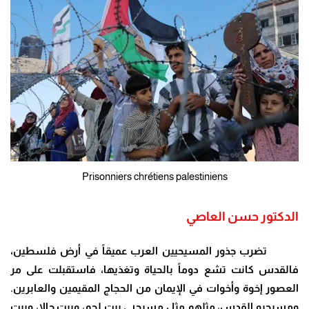
Prisonniers chrétiens palestiniens
الدكتور حسن العاصي
تضرب جذور المسيحيين العرب عميقاً في أرض فلسطين،
فالقدس كانت تشع دوماً بالحياة وتغذيها، فاستقبلت على مر
العصور إخوة وأخوات في الإيمان من الحجاج المقيمين والعابرين.
ومسيحيو القدس، مثلهم مثل مسيحيي بيت لحم، وبيت جالا، وبيت