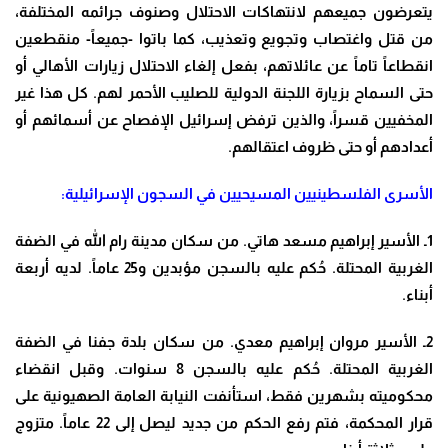
يتعرضون جميعهم لانتهاكات الاحتلال وصنوف جرائمه المختلفة،
من قتل واغتصاب وتجويع وتعذيب، كما باتوا -جميعاً- منقطعين
انقطاعاً تاماً عن عائلاتهم، بفعل إلغاء الاحتلال زيارات الأهالي أو
حتى السماح بزيارة اللجنة الدولية للصليب الأحمر لهم. كل هذا غير
المخفيين قسراً، والذين ترفض إسرائيل الإفصاح عن أسمائهم أو
أعدادهم أو حتى ظروف اعتقالهم.
الأسرى الفلسطينيين المسيحيين في السجون الإسرائيلية:
1ـ الأسير إبراهيم مسعد هاتي. من سكان مدينة رام الله في الضفة
الغربية المحتلة. حُكم عليه بالسجن مؤبدين و25 عاماً. لديه أربعة
أبناء.
2ـ الأسير مروان إبراهيم معدي. من سكان بلدة جفنا في الضفة
الغربية المحتلة. حُكم عليه بالسجن 8 سنوات. وقبل انقضاء
محكوميته بشهرين فقط، استأنفت النيابة العامة الصهيونية على
قرار المحكمة، فتم رفع الحكم من جديد ليصل إلى 22 عاماً. متزوج