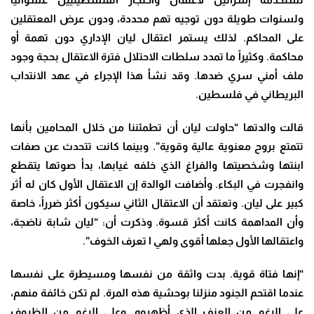
ولسنوات طويلة دون توجيه تهم محددة، ودون عرض المعتقلين
على المحاكم. لذلك يستمر اعتقال ليان الإداري دون تهمة أو
محاكمة. وكثيراً ما تمدد سلطات الاحتلال فترة الاعتقال بحجة وجود
ملف أمني سري ضدها. وقد نشأ هذا الإجراء في عهد الانتداب
البريطاني في فلسطين.
قالت والدتها “حاولت ليان أن تطمئننا من خلال المحامين بأنها
تتمتع بروح معنوية عالية وقوية”. وبينما كانت تتحدث عن صفات
ابنتها وشخصيتها والفراغ الذي خلفه غيابها، بدأ صوتها يتقطع
وانفجرت في البكاء. وأضافت الوالدة إن الاعتقال الأول كان له أثر
كبير على ليان. وتعتقد أن الاعتقال الثاني سيكون أكثر ضرراً، خاصة
وأن المداهمة كانت أكثر قسوة. وذكرت أن: “ليان شابة ناضجة،
واعتقالها الأول جعلها أقوى ولهي ا تعرف الخوف”.
“إنها فتاة قوية. بدت واثقة من نفسها ومسيطرة على نفسها
عندما اقتحم الجنود منزلنا بوحشية هذه المرة. لم تكن خائفة منهم،
على الرغم من العنف الذي أظهروه. وعلى الرغم من الظروف