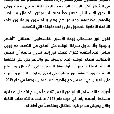
في الشهر. لكن الوقت المخصص للزيارة (45 تسمح به مسؤولي
السجن الإسرائيلي قصير جداً بحيث لا يتمكن الأطفال من إخبار
والدهم بقصصهم ومغامراتهم وهم يتنافسون ويتقاتلون خلف
النافذة الزجاجية للحصول على وقت دقيقة) التي للتحدث.
تقول نور مسلماني زوجة الأسير الفلسطيني المعتقل: “أشعر
بالرهبة وأنا أحاول سرقة الوقت حتى أتمكن من التحدث مع زوجي
سامر الذي أفتقده كثيرًا”. تضيف نور إنها تحاول جاهدة أن تضمن
لأطفالها قضاء الوقت الذي يريدونه مع والدهم حتى على نفقتها
الخاصة لأنها تشعر أن أولويتها القصوى هي الأطفال وحالتهم
النفسية ورفاهيتهم. نور معلمة في إحدى مدارس القدس، أُجبرت
على العيش في القدس مع والديها منذ اعتقال زوجها في عام 2019.
أُجبرت عائلة سامر البالغ من العمر 47 عاماً من رام الله على مغادرة
مسقط رأسهم يافا في حرب عام 1948. عاشت عائلته عذاب النكبة
والآن يعيش سامر قيد الاعتقال ومنفصلًا عن أطفاله.