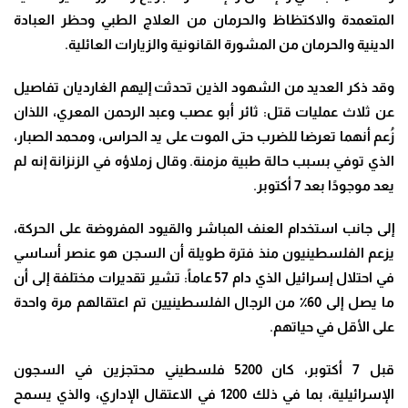
المتعمدة والاكتظاظ والحرمان من العلاج الطبي وحظر العبادة
الدينية والحرمان من المشورة القانونية والزيارات العائلية.
وقد ذكر العديد من الشهود الذين تحدثت إليهم الغارديان تفاصيل
عن ثلاث عمليات قتل: ثائر أبو عصب وعبد الرحمن المعري، اللذان
زُعم أنهما تعرضا للضرب حتى الموت على يد الحراس، ومحمد الصبار،
الذي توفي بسبب حالة طبية مزمنة. وقال زملاؤه في الزنزانة إنه لم
يعد موجودًا بعد 7 أكتوبر.
إلى جانب استخدام العنف المباشر والقيود المفروضة على الحركة،
يزعم الفلسطينيون منذ فترة طويلة أن السجن هو عنصر أساسي
في احتلال إسرائيل الذي دام 57 عاماً: تشير تقديرات مختلفة إلى أن
ما يصل إلى 60٪ من الرجال الفلسطينيين تم اعتقالهم مرة واحدة
على الأقل في حياتهم.
قبل 7 أكتوبر، كان 5200 فلسطيني محتجزين في السجون
الإسرائيلية، بما في ذلك 1200 في الاعتقال الإداري، والذي يسمح