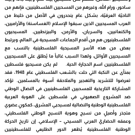
ساحور، ورام الله، وغيرهم من المسحيين الفلسطينيين، فإنهم من
الناحيّة العرقيّة، بشكل عام ينحدرون في الأصل من خليط من
العرب المسيحيين الذين سبقوا الإسلام (الغساسنة) والأراميين،
والكنعانيين، والسريان، والأرمن، والبيزنطيين. المسيحيون
الفلسطينيون هم من أقدم الجماعات المسيحية في العالم، ويرتبط
بعض من هذه الأسر المسيحية الفلسطينية بالنسب مع
المسيحيين الأوائل، ولهذا السبب غالباً ما يُطلق على المسيحيين
الفلسطينيين اسم الحجارة الحية.
لم يكن مسيحيو فلسطين
بمنأى عن النكبة التي حلت بالشعب الفلسطيني عام 1948، فقد
تعرضوا للتشريد والتهجير والملاحقة أسوة بالمسلمين. تؤكد
المشاركة التاريخية للمسحيين الفلسطينيين في النضال الوطني
ضد المشروع الصهيوني في فلسطين على الهوية العربية
الفلسطينية الوطنية والنضالية لمسيحيي المشرق، كمكونٍ عضوي
متجذر وأصيلٍ من نسيج وهوية النسيج الوطني الفلسطيني،
وعمقه الحضاريّ العربي المسيحي – الإسلامي. إن تاريخ الحركة
الوطنية الفلسطينية يُظهر الدور الطليعي للفلسطينيين