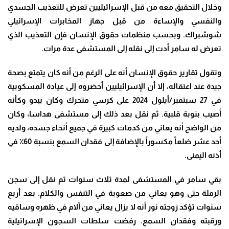
وخلال التحقيق معه من قبل الإسرائيليين تعرض للتعذيب الجسدي
والنفسي والإساءة من قبل جهاز المخابرات الإسرائيلي
شوشبراك. وبحسب منظمات حقوق الإنسان فإن التعذيب الذي
تعرض له سامر أدت إلى نقله إلى المستشفى عدة مرات.
وتقول تقارير حقوق الإنسان أنه على الرغم من أنه كان يتمتع بصحة
جيدة عند اعتقاله، إلا أن الإسرائيليين أحضروه إلى عيادة المسكوبية
في 27 سبتمبر/أيلول 2024 على كرسي متحرك وكان يبدو وكأنه
أصيب بنوبة قلبية. ثم نقل بعد ذلك إلى مستشفى هداسا، وكان
من الواضح أنه يعاني من كدمات كبيرة في جميع أنحاء جسده، ولديه
أحد عشر ضلعاً مكسوراً بالإضافة إلى فقدان السمع بنسبة 60٪ في
أذنه اليمنى.
بقي سامر في المستشفى لمدة ثلاث سنوات ثم نقل إلى سجن
الرملة حتى وهو يعاني من صعوبة في التنفس والكلام. بعد أربع
سنوات تؤكد زوجته نور أنه لا يزال يعاني من آلام في ظهره وساقيه
ورقبته وفقدان السمع. رفضت سلطات السجون الإسرائيلية