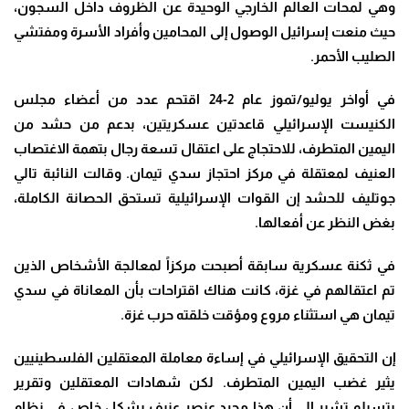
وهي لمحات العالم الخارجي الوحيدة عن الظروف داخل السجون،
حيث منعت إسرائيل الوصول إلى المحامين وأفراد الأسرة ومفتشي
الصليب الأحمر.
في أواخر يوليو/تموز عام 2-24 اقتحم عدد من أعضاء مجلس
الكنيست الإسرائيلي قاعدتين عسكريتين، بدعم من حشد من
اليمين المتطرف، للاحتجاج على اعتقال تسعة رجال بتهمة الاغتصاب
العنيف لمعتقلة في مركز احتجاز سدي تيمان. وقالت النائبة تالي
جوتليف للحشد إن القوات الإسرائيلية تستحق الحصانة الكاملة،
بغض النظر عن أفعالها.
في ثكنة عسكرية سابقة أصبحت مركزاً لمعالجة الأشخاص الذين
تم اعتقالهم في غزة، كانت هناك اقتراحات بأن المعاناة في سدي
تيمان هي استثناء مروع ومؤقت خلقته حرب غزة.
إن التحقيق الإسرائيلي في إساءة معاملة المعتقلين الفلسطينيين
يثير غضب اليمين المتطرف. لكن شهادات المعتقلين وتقرير
بتسيلم تشير إلى أن هذا مجرد عنصر عنيف بشكل خاص في نظام