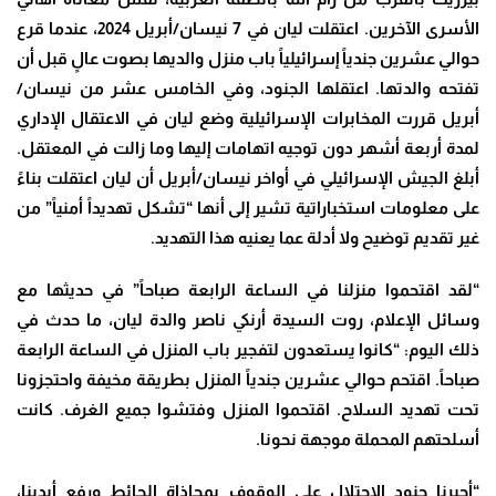
الأسرى الآخرين. اعتقلت ليان في 7 نيسان/أبريل 2024، عندما قرع
حوالي عشرين جندياً إسرائيلياً باب منزل والديها بصوت عالٍ قبل أن
تفتحه والدتها. اعتقلها الجنود، وفي الخامس عشر من نيسان/
أبريل قررت المخابرات الإسرائيلية وضع ليان في الاعتقال الإداري
لمدة أربعة أشهر دون توجيه اتهامات إليها وما زالت في المعتقل.
أبلغ الجيش الإسرائيلي في أواخر نيسان/أبريل أن ليان اعتقلت بناءً
على معلومات استخباراتية تشير إلى أنها “تشكل تهديداً أمنياً” من
غير تقديم توضيح ولا أدلة عما يعنيه هذا التهديد.
“لقد اقتحموا منزلنا في الساعة الرابعة صباحاً” في حديثها مع
وسائل الإعلام، روت السيدة أرنكي ناصر والدة ليان، ما حدث في
ذلك اليوم: “كانوا يستعدون لتفجير باب المنزل في الساعة الرابعة
صباحاً. اقتحم حوالي عشرين جندياً المنزل بطريقة مخيفة واحتجزونا
تحت تهديد السلاح. اقتحموا المنزل وفتشوا جميع الغرف. كانت
أسلحتهم المحملة موجهة نحونا.
“أجبرنا جنود الاحتلال على الوقوف بمحاذاة الحائط ورفع أيدينا،