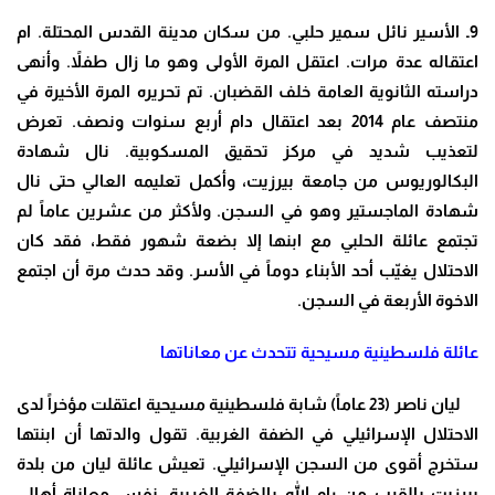
9ـ الأسير نائل سمير حلبي. من سكان مدينة القدس المحتلة. ام
اعتقاله عدة مرات. اعتقل المرة الأولى وهو ما زال طفلاً. وأنهى
دراسته الثانوية العامة خلف القضبان. تم تحريره المرة الأخيرة في
منتصف عام 2014 بعد اعتقال دام أربع سنوات ونصف. تعرض
لتعذيب شديد في مركز تحقيق المسكوبية. نال شهادة
البكالوريوس من جامعة بيرزيت، وأكمل تعليمه العالي حتى نال
شهادة الماجستير وهو في السجن. ولأكثر من عشرين عاماً لم
تجتمع عائلة الحلبي مع ابنها إلا بضعة شهور فقط، فقد كان
الاحتلال يغيّب أحد الأبناء دوماً في الأسر. وقد حدث مرة أن اجتمع
الاخوة الأربعة في السجن.
عائلة فلسطينية مسيحية تتحدث عن معاناتها
ليان ناصر (23 عاماً) شابة فلسطينية مسيحية اعتقلت مؤخراً لدى
الاحتلال الإسرائيلي في الضفة الغربية. تقول والدتها أن ابنتها
ستخرج أقوى من السجن الإسرائيلي. تعيش عائلة ليان من بلدة
بيرزيت بالقرب من رام الله بالضفة الغربية، نفس معاناة أهالي