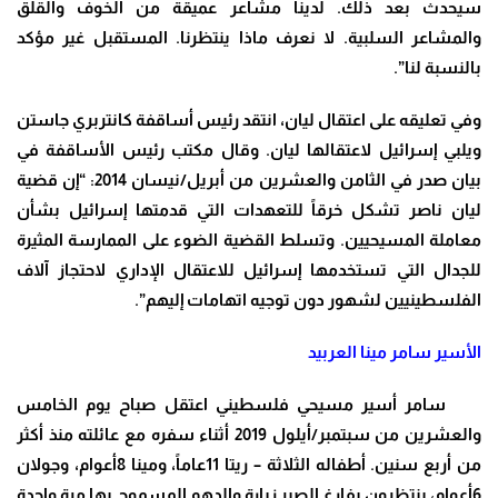
سيحدث بعد ذلك. لدينا مشاعر عميقة من الخوف والقلق
والمشاعر السلبية. لا نعرف ماذا ينتظرنا. المستقبل غير مؤكد
بالنسبة لنا”.
وفي تعليقه على اعتقال ليان، انتقد رئيس أساقفة كانتربري جاستن
ويلبي إسرائيل لاعتقالها ليان. وقال مكتب رئيس الأساقفة في
بيان صدر في الثامن والعشرين من أبريل/نيسان 2014: “إن قضية
ليان ناصر تشكل خرقاً للتعهدات التي قدمتها إسرائيل بشأن
معاملة المسيحيين. وتسلط القضية الضوء على الممارسة المثيرة
للجدال التي تستخدمها إسرائيل للاعتقال الإداري لاحتجاز آلاف
الفلسطينيين لشهور دون توجيه اتهامات إليهم”.
الأسير سامر مينا العربيد
سامر أسير مسيحي فلسطيني اعتقل صباح يوم الخامس
والعشرين من سبتمبر/أيلول 2019 أثناء سفره مع عائلته منذ أكثر
من أربع سنين. أطفاله الثلاثة – ريتا 11عاماً، ومينا 8أعوام، وجولان
6أعوام، ينتظرون بفارغ الصبر زيارة والدهم المسموح بها مرة واحدة