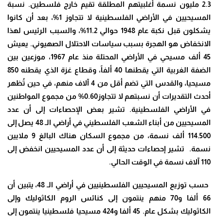
2.3 مليون نسمة أغلبيتهم المطلقة تقيم خارج فلسطين. نسبة
المسيحيين في الأراضي الفلسطينية لا تتجاوز 1%، بعد أن كانوا
يشكلون قبل نكبة عام 1948 حوالي 11.2%، والسبب الرئيس لهذا
الانخفاض هو الهجرة بسبب سياسات الاحتلال الصهيوني. يعيش
45 ألف مسيحي في الأراضي المحتلة منذ عام 1967، موزعين بين
الضفة الغربية التي يقطنها 40 ألفاً، وقطاع غزة الذي يقطنه 850
مسيحيا، والقدس التي تضم أقل من 4 آلاف منهم، في حين تُظهر
أحدث التقديرات أن نسبتهم لا تتجاوز0.60% من مجموع المواطنين
في الأراضي الفلسطينية. تشير بعض الإحصاءات إلى أن عدد
المسيحيين من أبناء الشعب الفلسطيني في أراضي الـ 48 يصل إلى
114.500 ألف نسمة، من مجموع السكان هناك البالغ 9 ملايين
نسمة. تشير إحصاءات حديثة إلى أن عدد المسيحيين انخفض إلى
110 آلاف نسمة في الوقت الحالي.
حسب توزيع المسيحيين الفلسطينيين في أراضي الـ 48، يتبين أن
66 ألفا و70 منهم ينتمون إلى كنائس الروم الكاثوليك وإلى
الكاثوليك بشكل عام. 45 ألفا و424 مسيحيا فلسطينيا ينتمون إلى