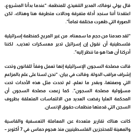
قال يولي نوفاك، المدير التنفيذي للمنظمة: “عندما بدأنا المشروع،
اعتقدنا أننا سنجد أدلة متفرقة وحالات متطرفة هنا وهناك، لكن
الصورة التي ظهرت مختلفة تماماً”.
“لقد صدمنا من حجم ما سمعناه. من غير المريح كمنظمة إسرائيلية
فلسطينية أن نقول إن إسرائيل تدير معسكرات تعذيب. لكننا
أدركنا أن هذا هو ما ننظر إليه”.
قالت مصلحة السجون الإسرائيلية إنها تعمل وفقاً للقانون وتحت
إشراف مراقب الدولة. وقالت في بيان: “نحن لسنا على علم بالمزاعم
التي وصفتها، وبقدر ما نعلم، لم تحدث مثل هذه الأحداث تحت
مسؤولية مصلحة السجون”. كما زعمت مصلحة السجون أن
المحكمة العليا رفضت العديد من الالتماسات المتعلقة بظروف
السجن التي قدمتها منظمات حقوق الإنسان.
كانت هناك تقارير متعددة عن المعاملة التعسفية والقاسية
والمهينة للمحتجزين الفلسطينيين منذ هجوم حماس في 7 أكتوبر –