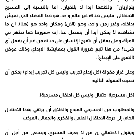
يتوازيان”، ولكنهما أبدا لا يلتقيان. أما بالنسبة إلى المسرح
الاحتفالى، فليس هناك غير عالم واحد. هو هذا الفضاء الذى نعيش
بداخله، وغير زمن واحد، وهو (الآن) ومكان واحد هو (هنا). ان ما
نشاهده لآ يمكن أبدا أن ينفصل عنا، إنه «صورتنا كما تظهر في
المرآة، وهل يعقل أن يتفرج الإنسان على حياته من غير أن يفعل أى
شىء؟ من هنا تنبع ضرورة القول بمعايشة الابداع، وذلك عوض
(التفرج على الإبداع
).
وعلى غرار مقولة (كل إبداع تجريب وليس كل تجريب إبداع) يمكن أن
نضيف المقولة التالية:
(
كل مسرحية احتفال وليس كل احتفال مسرحية
).
والمطلوب من المسرحي المبدع والخلاق أن يرتقي بهذا الاحتفال
الخام، إلى درجة الاحتفال العلمي والفكري والجمالي المركب.
ويقول الاحتفالي إن من لا يعرف المسرح، ويسعى من أجل أن