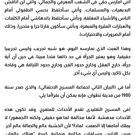
أنني أمارس حقي في الشغب المعرفي والجمالي، وأنني لن أناقش
البديهيات والمسلمات، وأنني سأحتفظ بحسي الطفولي أمام
الناس والأشياء المغلقة، وبأنني سأحتفظ باندهاشي أمام الكلمات
والعبارات المثيرة والمبهرة، وبأنني سأكون قارئا حرا و متحررا، وذلك
أمام الضرورات والاختيارات
).
وهذا العبث الذي نمارسه اليوم، هو شبه تجريب وليس تجريبيا
حقيقيا، وهو يعتبر الجرأة في حد ذاتها فتحا مبينا، في حين أن أية
جرأة، خارج العقل وخارج حدود الفن وخارج حدود اللياقة هي وقاحة
بكل تاكيد، وليس أي شيء آخر.
أما في (البيان الثاني لجماعة المسرح الاحتفالي)، والذي صدر سنة
1980 من مدينة تطوان، فإنه يمكن أن نقراأما يلي
:
(
فى المسرح التقليدى تقدم الأحداث للمتفرج. وقد تكون هذه
الأحداث مدهشة. لأنها مخالفة لما هو حقيقى ولكنه (الجمهور) لا
يملك أمامها إلا الصمت. لماذا؟ لأن الخشبة عالم والصالة عالم آخر.
وبين الإثنين مسافات مكانية وزمانية كبيرة “هناك عالمان.