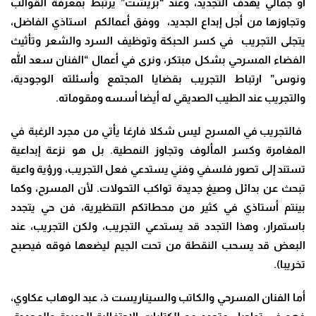
أو جمالي يهدف التجديد، وعند “بريشت” يرتبط بمعرفة القوالب
وتجاوزها من أجل إبداع الجديد، ووفق أعمالكم استاذي الفاضل،
يتجلى التجريب في كسر الحبكة وتوظيف السرد والشعر وتأثيث
الفضاء المسرحي بشكل مبتكر، ونرى في أعمال “الفنان سعد الله
ونوس” ارتباط التجريب بقضايا المجتمع وأسئلته الوجودية،
والتجريب عند الطيب الصديقي له أيضا أسسه ومقوماته
.
فالتجريب في المسرح ليس شكلا فارغا يأتي من مجرد الرغبة في
المغامرة وكسر المألوف وتجاوز النمطية. بل هو نزعة إبداعية
تستند إلى تصور فلسفي وفني يستدعي فعل التجريب، ورؤية واعية
تبحث عن بدائل وصيغ جديدة تواكب التحولات. لأن المسرح، وكما
بينتم أستاذي في كثير من محطاتكم التنظيرية، فن حي يتجدد
باستمرار، وهذا التجدد قد يستدعي التجريب، ولكن التجريب، عند
البعض قد يسحب النقطة من تحت الجيم ليضعها فوقه فيصبح
تخريبا
).
أما الفنان المسرحي والكاتب والسيناريست ذ، عبد الوهاب عكاوي،