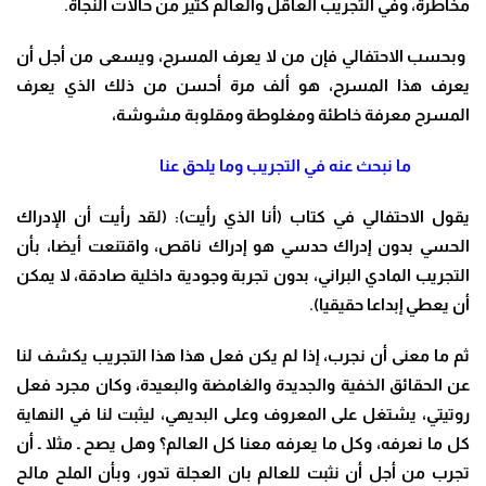
مخاطرة، وفي التجريب العاقل والعالم كثير من حالات النجاة.
وبحسب الاحتفالي فإن من لا يعرف المسرح، ويسعى من أجل أن
يعرف هذا المسرح، هو ألف مرة أحسن من ذلك الذي يعرف
المسرح معرفة خاطئة ومغلوطة ومقلوبة مشوشة،
ما نبحث عنه في التجريب وما يلحق عنا
يقول الاحتفالي في كتاب (أنا الذي رأيت): (لقد رأيت أن الإدراك
الحسي بدون إدراك حدسي هو إدراك ناقص، واقتنعت أيضا، بأن
التجريب المادي البراني، بدون تجربة وجودية داخلية صادقة، لا يمكن
أن يعطي إبداعا حقيقيا).
ثم ما معنى أن نجرب، إذا لم يكن فعل هذا هذا التجريب يكشف لنا
عن الحقائق الخفية والجديدة والغامضة والبعيدة، وكان مجرد فعل
روتيتي، يشتغل على المعروف وعلى البديهي، ليثبت لنا في النهاية
كل ما نعرفه، وكل ما يعرفه معنا كل العالم؟ وهل يصح ـ مثلا ـ أن
تجرب من أجل أن نثبت للعالم بان العجلة تدور، وبأن الملح مالح