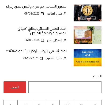
حضور المحامي جوهري وليس مجرد إجراء
جلال الطاهر
06/08/2026
اتحاد العمل النسائي يطلق “ميثاق
المساواة وتكافؤ الفرص”
السؤال الآن
06/08/2026
لماذا يُسمي الروس أوكرانيا “الدولة 404″؟
د. زياد منصور
06/08/2026
البحث
البحث
ن
ث
أرب
خ
ج
س
د