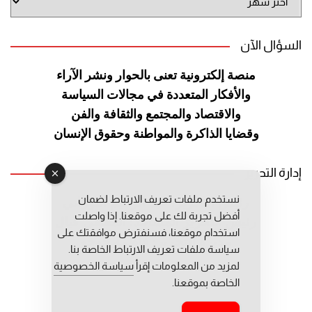
الموقع
السؤال الآن
منصة إلكترونية تعنى بالحوار ونشر
الآراء
والأفكار المتعددة في مجالات
السياسة
والاقتصاد والمجتمع والثقافة
والفن
وقضايا الذاكرة والمواطنة
وحقوق الإنسان
إدارة التحرير
نستخدم ملفات تعريف الارتباط لضمان
رئيس التحرير: عبد الرحيم التوراني
أفضل تجربة لك على موقعنا. إذا واصلت
رئيس التحرير المساعد: المعطي قبال
استخدام موقعنا، فسنفترض موافقتك على
مديرة التحرير: فاطمة حوحو
سياسة ملفات تعريف الارتباط الخاصة بنا.
لمزيد من المعلومات إقرأ
سياسة الخصوصية
الخاصة بموقعنا.