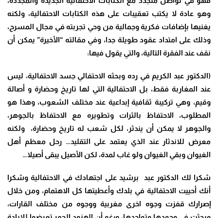
فهو في تواصل متجدد مع الكتابات الاحتفالية الجديدة والمجددة،
وهو عادة لا يكتب تعقيبات على هذه الكتابات الاحتفالية، ولكنه
يغنيها بإضافات فكرية وجمالية من وحي تجربته في مجال المسرح،
وذلك على امتداد عقود طويلة جدا، وفي مقالته “الأخيرة” يمكن أن
نقف عند الفقرة التالية، والتي يقول فيها
:
(
الدكتور عبد الكريم في رده وبحثه الاحتفالي جسد الاحتفالية، ليس
عند المغاربة فقط، بل الاحتفالية التي لها تاريخ وحضارة و أصالة
وقيم، وهي تركيبة ثقافية إبداعية عند مختلف الشعوب، وهذا هو
المطلوب، الاحتفاظ بالثرات وتطويره مع الاحتفاظ بالجوهر،
والجوهر لا يمكن أن يندثر، لكل شعب له تاريخ وحضارة، ولكنه
معرض للاندثار عند الذي يعتمد على التقليد… رحل معظم أهل
الغيوان وبقي الغيوان ولو غاب لمدة، لكن الأصيل يبقى أصيلا
…
شكرا لك الدكتور عبد برشيد على اجتهادك في الاحتفالية وشكرا
أنك أحييت الاحتفالية في بلدك وأعطيتها كل الاهتمام، ومن خلال
إصرارك قفزت وجوه اخرى مغربية ووجوه من مختلف القارات،
وبحثت في وجودها وتواجدها، ورغم أن الهنود الحمر تعرضوا للإبادة