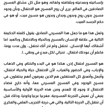
بإنسانيته وبمدنيته وبثقافته ولغاته، وهو مثل كل عشاق المسرح
الصادقين في العالم، يرى أن روح المسرح هو الاحتفال، وبأن وجود
مسرح بدون روح وبدون وجدان وبدون هو مسرح ميت، أو هو في
حكم الجسد الميت.
ولعل هذا هو ما جعل هذا المسرحي الصادق، يقول كلمته الحكيمة
التالية في علاقة الإنسان بالمسرح وبالحياة وبالاحتفال وبالعيد (ما
أشقاك، أيها الإنسان.. تحتفل ولم تدر أنك تحتفل… وإن عدت يوما،
فاعلم أن عودتك احتفال.. تحياتي لكل مبدع في وطني..).
هو المسرح احتفال إذن، هكذا هو في البدء والختام، وفي الذهاب
والإياب، وفي الحضور والغياب، لأن الاحتفال حياة والحياة احتفال،
وأجمل وأصدق كل المحتفلين هم الذين يعرفون أنهم يحتفلون، في
مسرح الوجود وفي المسرح المسرحي معا، وأنه خارج فضاء
الاحتفال لا وجود إلا للعدم، ومن هذه الدرجة الأولية والأساسية
ينبغي أن نعيش التجربة المسرحية، مغربيا عربيا وكونيا، وذلك قبل
أن ننتقل إلى الدرجة التالية، والتي هي درجة التجريب العلمي والفكري