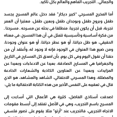
والجمالي.. التجريب الفاهم والعالم بكل تأكيد.
أما المخرج المسرحي “كبير ديكار” فقد دخل عالم المسرح يجسد
طفل وبروح طفل وبوجدان طفل وبعين طفل، معتبرا أن العمر
تجربة، قبل أن يكون تجريبا، منطلقا في بحثه عن مسرحه ـ مسرحنا ـ
من فكرة أساسية وتأسيسية تتمثل في أن هذا المسرح، في معناه
الحقيقي، هو ظل حياتنا، أو هو عطر حياتنا، أو هو عنوان وجودنا،
ومن ضيع هذا العنوان في الوجود فإنه لا وجود له، وأعتقد أن من
حقنا أن نقول اليوم وفي كل يوم، بأن اصدق كل المسارح في التاريخ
والجغرافيا هي المسارح الصادقة، بعيدا عن الادعاءات وبعيدا عن
المزايدات وبعيدا عن العناوين الكاذبة والشعارات الخادعة
والمضللة، وهذا المسرحي الاحتفالي، الشاهد والمشاهد، هو الذي
قال في تعقيبه على النفس الأخير من هذه الكتابة الاحتفالية ما يلي
:
(
صدقت أستاذي الفاضل، كثيرة هي الأعمال التي أساءت إلى
المسرح باسم التجريب، وهي في الأصل تفتقد إلى أبسط مقومات
الاتجاه التجريبي، فالتجريب عند “أرتو” مثلا يقوم على تصور فلسفي