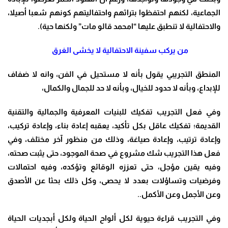
الجماعية، لكنهم احتفظوا بتراثهم واحتفاليتهم كونهم شعبا أصيلا،
والاحتفالية لا تنطبق عليها “امحمد قالو مات” ولكنها حية
).
من يركب سفينة الاحتفالية لا يخشى الغرق
المنطق التجريبي يقول بأنه لا مستحيل في الفن، وانه لا ضفاف
للإبداع، وبأنه لا حدود للخيال، وبأنه لا حد للجمال والكمال،
وفي فعل التجريب تفكيك للبنيات المعرفية والجمالية والتقنية
القديمة؛ تفكيك عاقل بكل تأكيد، يعقبه إعادة بناء، وإعادة تركيب،
وإعادة ترتيب، وإعادة صياغة، وذلك من منظور آخر مختلف، وفي
فعل هذا التجريب شك مشروع في صحة الموجود، حتى يثبت صحته،
وفيه يقين مؤجل، حتى تعززه الوقائع وتؤكده، وفيه احتمالات
وفرضيات وتساؤلات بعدد لا يحصى، وكل ذلك بحثا عن الأصدق
وعن الأجمل وعن الأكمل
..
وفي التجريب قراءة حيوية لكل ألواح الحياة ولكل أبجديات الحياة