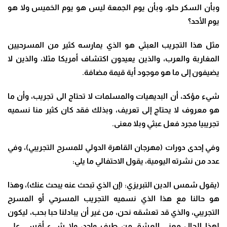
وبأن السكر حلو، وبأن يوم الجمعة ليس هو يوم الخميس ولا هو
يوم الأحد؟
مثل هذا التجريب العبثي هو الذي يمارسه كثير من المسرحيين
المغاربة والعرب، والذين يعيدون اكتشاف أمريكا مثلا، والذين لا
يضيفون إلى ما هو موجود أية قيمة مضافة.
شيء مؤكد، أن البديهيات والمسلمات لا تحتاج الى تجريب، وأن ما
هو معروف لا يحتاج إلى تعريف، وبذلك فقد كان كثير منا نسميه
تجريبيا مجرد فعل عبثي وبلا معنى.
وفي إحدى دورات (مهرجان القاهرة الدولي للمسرح التجريبي)، وفي
عدد من نشرته اليومية، يقول الاحتفالي ما يلي
:
(
يقول شمس الدين التبريزي: (إن الذي تبحث عنه يبحث عنك)، وهذا
هو حالنا مع هذا الذي نسميه التجريب المسرحي أو المسرح
التجريبي، والذي قد تعشقه نحن، من غير أن يبادلنا حبا بحب، ليكون
لهذا الحال معنى العشق من طرف واحد، ولا شيء أقسى على