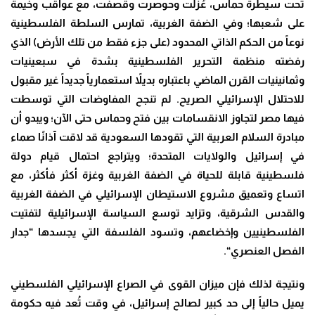
تحت سيطرة حماس، عُزلت وحوصرت وقُصفت، مع عواقب وخيمة
على شعبها؛ وفي الضفة الغربية، تمارس السلطة الفلسطينية
نوعاً من الحكم الذاتي المحدود (على جزء فقط من تلك الأرض) الذي
رفضته منظمة التحرير الفلسطينية بشدة في سبعينيات
وثمانينيات القرن الماضي باعتباره بديلاً استعمارياً جديداً غير مقبول
للاحتلال الإسرائيلي الصريح. لم تنجح المفاوضات التي توسطت
فيها مصر لتجاوز الانقسامات بين فتح وحماس حتى الآن؛ ويبدو أن
مبادرة السلام العربية التي تقودها السعودية قد لاقت آذانًا صماء
في إسرائيل والولايات المتحدة؛ ويتراجع احتمال قيام دولة
فلسطينية قابلة للحياة في الضفة الغربية وغزة أكثر فأكثر، مع
اتساع وتعميق مشروع الاستيطان الإسرائيلي في الضفة الغربية
والقدس الشرقية، وتزايد توسع السياسة الإسرائيلية لتفتيت
الفلسطينيين وإخضاعهم، وتسود الفلسفة التي يجسدها “جدار
الفصل العنصري
“.
ونتيجة لذلك فإن ميزان القوى في الصراع الإسرائيلي الفلسطيني
يميل حالياً إلى حد كبير لصالح إسرائيل، في وقت تُعد فيه حكومة