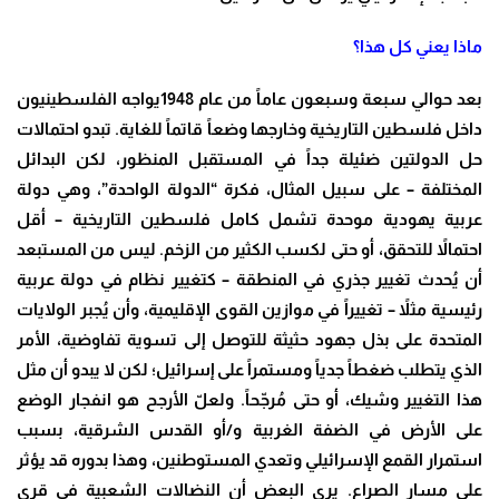
ماذا يعني كل هذا؟
بعد حوالي سبعة وسبعون عاماً من عام 1948يواجه الفلسطينيون
داخل فلسطين التاريخية وخارجها وضعاً قاتماً للغاية. تبدو احتمالات
حل الدولتين ضئيلة جداً في المستقبل المنظور، لكن البدائل
المختلفة – على سبيل المثال، فكرة “الدولة الواحدة”، وهي دولة
عربية يهودية موحدة تشمل كامل فلسطين التاريخية – أقل
احتمالاً للتحقق، أو حتى لكسب الكثير من الزخم. ليس من المستبعد
أن يُحدث تغيير جذري في المنطقة – كتغيير نظام في دولة عربية
رئيسية مثلاً – تغييراً في موازين القوى الإقليمية، وأن يُجبر الولايات
المتحدة على بذل جهود حثيثة للتوصل إلى تسوية تفاوضية، الأمر
الذي يتطلب ضغطاً جدياً ومستمراً على إسرائيل؛ لكن لا يبدو أن مثل
هذا التغيير وشيك، أو حتى مُرجّحاً. ولعلّ الأرجح هو انفجار الوضع
على الأرض في الضفة الغربية و/أو القدس الشرقية، بسبب
استمرار القمع الإسرائيلي وتعدي المستوطنين، وهذا بدوره قد يؤثر
على مسار الصراع. يرى البعض أن النضالات الشعبية في قرى