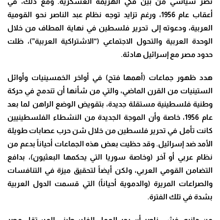
نصر سياسي من بين فكي الهزيمة العسكرية. ومع ذلك، في
أعقاب عام 1956، ورغم تزايد توجه نظام عبد الناصر نحو القومية
العربية، ودعوته إلى تحرير فلسطين في نهاية المطاف من خلال
الوحدة العربية والتحول الاجتماعي (“الاشتراكية العربية”)، ظلت
حدود مصر مع إسرائيل هادئة
.
هدد ظهور جماعات (أهمها فتح) في أواخر الخمسينيات وأوائل
الستينيات من القرن الماضي، والتي من شأنها أن تندمج في حركة
وطنية فلسطينية مستقلة جديدة، بتقويض الوضع الراهن لما بعد
عام 1956، خاصة وأن الموجة الجديدة من النشطاء الفلسطينيين
كانت تأمل في تحرير فلسطين من خلال شن حرب عصابات طويلة
الأمد ضد إسرائيل. وقد حظيت بعض هذه الجماعات أحياناً بدعم من
نظام عربي أو آخر (وخاصة سوريا التي يحكمها البعثيون)، بدافع
التضامن القومي العربي، ولكن أيضاً لتحقيق ميزة في التنافسات
والصراعات المريرة (والدموية أحياناً) التي قسمت الدول العربية
بشدة في تلك الفترة
.
من جانبه، خشي ناصر أن يجر العمل الفلسطيني المستقل مصر