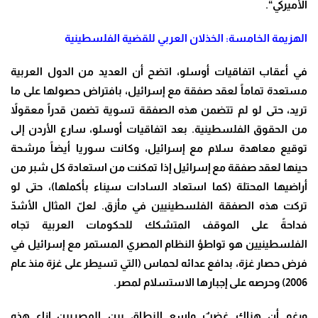
الأميركي
“.
الهزيمة الخامسة: الخذلان العربي للقضية الفلسطينية
في أعقاب اتفاقيات أوسلو، اتضح أن العديد من الدول العربية
مستعدة تماماً لعقد صفقة مع إسرائيل، بافتراض حصولها على ما
تريد، حتى لو لم تتضمن هذه الصفقة تسوية تضمن قدراً معقولاً
من الحقوق الفلسطينية. بعد اتفاقيات أوسلو، سارع الأردن إلى
توقيع معاهدة سلام مع إسرائيل، وكانت سوريا أيضاً مرشحة
حينها لعقد صفقة مع إسرائيل إذا تمكنت من استعادة كل شبر من
أراضيها المحتلة (كما استعاد السادات سيناء بأكملها)، حتى لو
تركت هذه الصفقة الفلسطينيين في مأزق. لعلّ المثال الأشدّ
فداحةً على الموقف المتشكك للحكومات العربية تجاه
الفلسطينيين هو تواطؤ النظام المصري المستمر مع إسرائيل في
فرض حصار غزة، بدافع عدائه لحماس (التي تسيطر على غزة منذ عام
2006) وحرصه على إجبارها الاستسلام لمصر
.
ورغم أن هناك غضبٌ واسع النطاق بين المصريين إزاء هذه