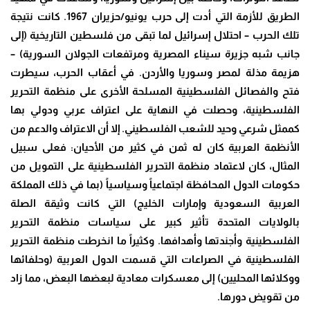
الطريق للأزمة التي أدت إلى حرب يونيو/حزيران 1967. كانت نتيجة
تلك الحرب – احتلال إسرائيل لما تبقى من فلسطين التاريخية (إلى
جانب شبه جزيرة سيناء المصرية ومرتفعات الجولان السورية) –
هزيمة مذلة لمصر وسوريا والأردن. في أعقاب الحرب، سيطرت
فتح والفصائل الفلسطينية المسلحة الأخرى على منظمة التحرير
الفلسطينية، وحصلت في النهاية على اعتراف عربي ودولي بها
كممثل شرعي وحيد للشعب الفلسطيني. إلا أن الاعتراف والدعم من
الأنظمة العربية كان له ثمن في كثير من الأحيان: فعلى سبيل
المثال، كان لاعتماد منظمة التحرير الفلسطينية على التمويل من
حكومات الدول المحافظة اجتماعياً وسياسياً (بما في ذلك المملكة
العربية السعودية وإمارات الخليج) التي كانت وثيقة الصلة
بالولايات المتحدة تأثير كبير على سياسات منظمة التحرير
الفلسطينية وأجندتها وأهدافها. وكثيراً ما انخرطت منظمة التحرير
الفلسطينية في الصراعات التي قسمت الدول العربية (وحلفائها
ووكلائها المحليين) إلى معسكرات معادية لبعضها البعض، مما زاد
من تقويض دورها
.