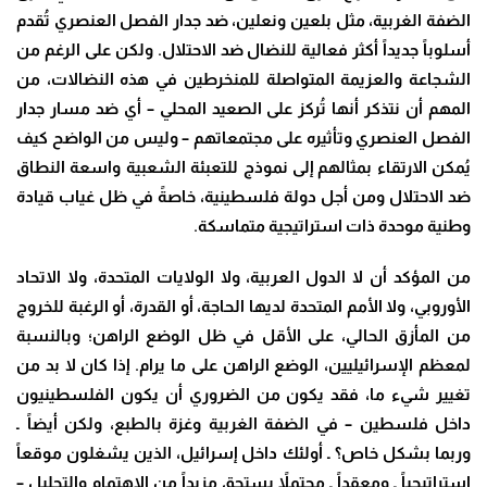
الضفة الغربية، مثل بلعين ونعلين، ضد جدار الفصل العنصري تُقدم
أسلوباً جديداً أكثر فعالية للنضال ضد الاحتلال. ولكن على الرغم من
الشجاعة والعزيمة المتواصلة للمنخرطين في هذه النضالات، من
المهم أن نتذكر أنها تُركز على الصعيد المحلي – أي ضد مسار جدار
الفصل العنصري وتأثيره على مجتمعاتهم – وليس من الواضح كيف
يُمكن الارتقاء بمثالهم إلى نموذج للتعبئة الشعبية واسعة النطاق
ضد الاحتلال ومن أجل دولة فلسطينية، خاصةً في ظل غياب قيادة
وطنية موحدة ذات استراتيجية متماسكة
.
من المؤكد أن لا الدول العربية، ولا الولايات المتحدة، ولا الاتحاد
الأوروبي، ولا الأمم المتحدة لديها الحاجة، أو القدرة، أو الرغبة للخروج
من المأزق الحالي، على الأقل في ظل الوضع الراهن؛ وبالنسبة
لمعظم الإسرائيليين، الوضع الراهن على ما يرام. إذا كان لا بد من
تغيير شيء ما، فقد يكون من الضروري أن يكون الفلسطينيون
داخل فلسطين – في الضفة الغربية وغزة بالطبع، ولكن أيضاً ـ
وربما بشكل خاص؟ ـ أولئك داخل إسرائيل، الذين يشغلون موقعاً
استراتيجياً ـ ومعقداً ـ محتملاً يستحق مزيداً من الاهتمام والتحليل –