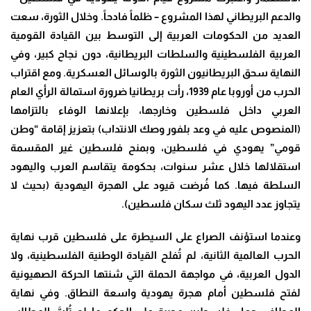
والدعم البريطاني لهذا المشروع – ظلماً فادحاً. وخلال الثورة، سعت
العديد من الحكومات العربية إلى التوسط بين القيادة القومية
العربية الفلسطينية والسلطات البريطانية، دون نجاح كبير، وفي
النهاية سحق البريطانيون الثورة بالوسائل العسكرية. ومع اقتراب
الحرب من أوروبا عام 1939، رأت بريطانيا ضرورة استمالة الرأي العام
العربي داخل فلسطين وخارجها، بإعلانها الوفاء بالتزامها
(المنصوص عليه في وعد بلفور وصك الانتداب) بتعزيز إقامة “وطن
قومي” يهودي في فلسطين، وبمنح فلسطين غير المقسمة
استقلالها خلال عشر سنوات، بحكومة يتقاسم العرب واليهود
السلطة فيها. كما فُرضت قيود على الهجرة اليهودية (بحيث لا
يتجاوز عدد اليهود ثلث سكان فلسطين)
.
وعندما استؤنف الصراع على السيطرة على فلسطين قرب نهاية
الحرب العالمية الثانية، لم تُفلح القيادة الوطنية الفلسطينية، ولا
الدول العربية، في مواجهة الحملة التي شنتها الحركة الصهيونية
لفتح فلسطين أمام هجرة يهودية واسعة النطاق. وفي نهاية