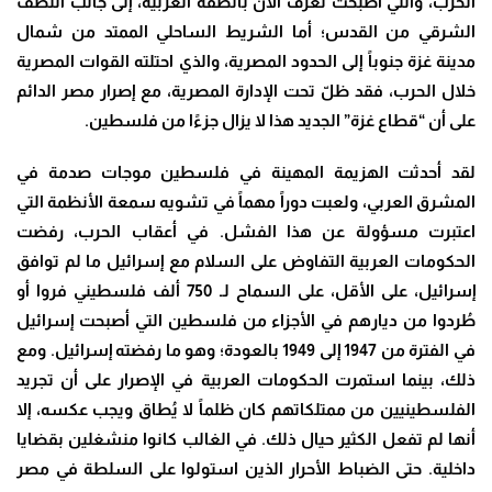
الحرب، والتي أصبحت تُعرف الآن بالضفة الغربية، إلى جانب النصف
الشرقي من القدس؛ أما الشريط الساحلي الممتد من شمال
مدينة غزة جنوباً إلى الحدود المصرية، والذي احتلته القوات المصرية
خلال الحرب، فقد ظلّ تحت الإدارة المصرية، مع إصرار مصر الدائم
على أن “قطاع غزة” الجديد هذا لا يزال جزءًا من فلسطين
.
لقد أحدثت الهزيمة المهينة في فلسطين موجات صدمة في
المشرق العربي، ولعبت دوراً مهماً في تشويه سمعة الأنظمة التي
اعتبرت مسؤولة عن هذا الفشل. في أعقاب الحرب، رفضت
الحكومات العربية التفاوض على السلام مع إسرائيل ما لم توافق
إسرائيل، على الأقل، على السماح لـ 750 ألف فلسطيني فروا أو
طُردوا من ديارهم في الأجزاء من فلسطين التي أصبحت إسرائيل
في الفترة من 1947 إلى 1949 بالعودة؛ وهو ما رفضته إسرائيل. ومع
ذلك، بينما استمرت الحكومات العربية في الإصرار على أن تجريد
الفلسطينيين من ممتلكاتهم كان ظلماً لا يُطاق ويجب عكسه، إلا
أنها لم تفعل الكثير حيال ذلك. في الغالب كانوا منشغلين بقضايا
داخلية. حتى الضباط الأحرار الذين استولوا على السلطة في مصر