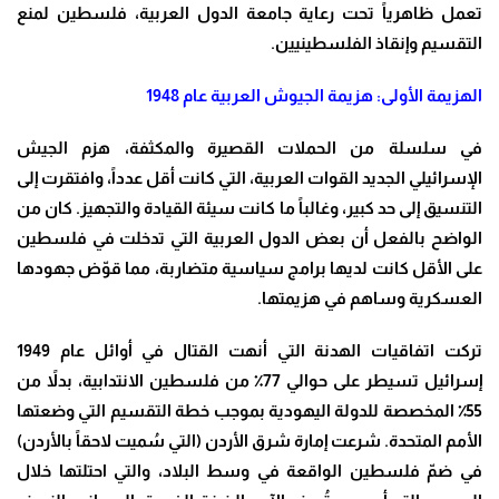
تعمل ظاهرياً تحت رعاية جامعة الدول العربية، فلسطين لمنع
التقسيم وإنقاذ الفلسطينيين
.
الهزيمة الأولى: هزيمة الجيوش العربية عام 1948
في سلسلة من الحملات القصيرة والمكثفة، هزم الجيش
الإسرائيلي الجديد القوات العربية، التي كانت أقل عدداً، وافتقرت إلى
التنسيق إلى حد كبير، وغالباً ما كانت سيئة القيادة والتجهيز. كان من
الواضح بالفعل أن بعض الدول العربية التي تدخلت في فلسطين
على الأقل كانت لديها برامج سياسية متضاربة، مما قوّض جهودها
العسكرية وساهم في هزيمتها
.
تركت اتفاقيات الهدنة التي أنهت القتال في أوائل عام 1949
إسرائيل تسيطر على حوالي 77٪ من فلسطين الانتدابية، بدلاً من
55٪ المخصصة للدولة اليهودية بموجب خطة التقسيم التي وضعتها
الأمم المتحدة. شرعت إمارة شرق الأردن (التي سُميت لاحقاً بالأردن)
في ضمّ فلسطين الواقعة في وسط البلاد، والتي احتلتها خلال