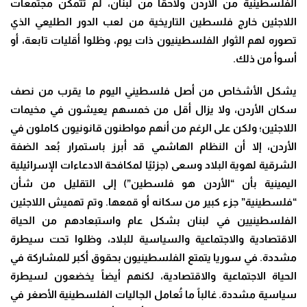
الفلسطينية من الأردن ولاحقاً من لبنان، لم تتمكن مجتمعات
اللاجئين خارج فلسطين التاريخية من لعب الدور الطليعي الذي
تصوره لهم الثوار الفلسطينيون ذات يوم، وظلوا أقليات تابعة، أو
أسوأ من ذلك
.
يشكل الأشخاص من أصل فلسطيني اليوم ما يقرب من نصف
سكان الأردن، ولا يزال أقل من خمسهم يعيشون في مخيمات
اللاجئين؛ ولكن على الرغم من أنهم مواطنون قانونيون كاملون في
الأردن، إلا أن النظام الهاشمي قد أبرز باستمرار بُعد الضفة
الشرقية لهوية البلاد وسعى (جزئيًا لمكافحة الادعاءات الإسرائيلية
اليمينية بأن “الأردن هو فلسطين”) إلى التقليل من شأن
“فلسطينية” جزء كبير من سكانه أو قمعها. وتم تهميش اللاجئين
الفلسطينيين في لبنان بشكل عام واستبعادهم من الحياة
الاقتصادية والاجتماعية والسياسية للبلاد، وظلوا تحت سيطرة
مشددة. في سوريا يتمتع الفلسطينيون بحقوق أكبر للمشاركة في
الحياة الاجتماعية والاقتصادية، لكنهم أيضاً يخضعون لسيطرة
سياسية مشددة. غالباً ما تُعامل الجاليات الفلسطينية الأصغر في