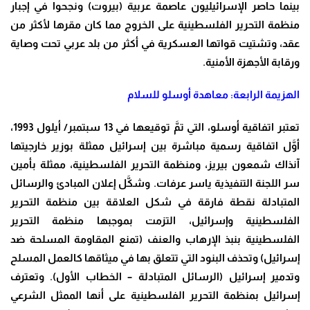
بينما حاصر الإسرائيليون عاصمة عربية (بيروت) ونجحوا في إجبار
منظمة التحرير الفلسطينية على الخروج مما كان مقرها لأكثر من
عقد، وتشتيت قواتها العسكرية في أكثر من بلد عربي تحت وصاية
ورقابة الأجهزة الأمنية
.
الهزيمة الرابعة: معاهدة أوسلو للسلام
تعتبر اتفاقية أوسلو، التي تمَّ توقيعها في 13 سبتمبر/ أيلول 1993،
أوَّل اتفاقية رسمية مباشرة بين إسرائيل ممثلة بوزير خارجيتها
آنذاك شمعون بيريز، ومنظمة التحرير الفلسطينية، ممثلة بأمين
سر اللجنة التنفيذية ياسر عرفات. وشكَّل إعلان المبادئ والرسائل
المتبادلة نقطة فارقة في شكل العلاقة بين منظمة التحرير
الفلسطينية وإسرائيل، التزمت بموجبها منظمة التحرير
الفلسطينية بنبذ الإرهاب والعنف (تمنع المقاومة المسلحة ضد
إسرائيل) وتحذف البنود التي تتعلق بها في ميثاقها كالعمل المسلح
وتدمير إسرائيل (الرسائل المتبادلة – الخطاب الأول). وتعترف
إسرائيل بمنظمة التحرير الفلسطينية على أنها الممثل الشرعي