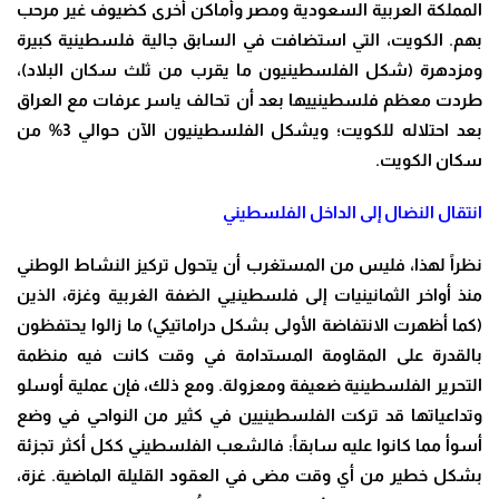
المملكة العربية السعودية ومصر وأماكن أخرى كضيوف غير مرحب
بهم. الكويت، التي استضافت في السابق جالية فلسطينية كبيرة
ومزدهرة (شكل الفلسطينيون ما يقرب من ثلث سكان البلاد)،
طردت معظم فلسطينييها بعد أن تحالف ياسر عرفات مع العراق
بعد احتلاله للكويت؛ ويشكل الفلسطينيون الآن حوالي 3% من
سكان الكويت
.
انتقال النضال إلى الداخل الفلسطيني
نظراً لهذا، فليس من المستغرب أن يتحول تركيز النشاط الوطني
منذ أواخر الثمانينيات إلى فلسطينيي الضفة الغربية وغزة، الذين
(كما أظهرت الانتفاضة الأولى بشكل دراماتيكي) ما زالوا يحتفظون
بالقدرة على المقاومة المستدامة في وقت كانت فيه منظمة
التحرير الفلسطينية ضعيفة ومعزولة. ومع ذلك، فإن عملية أوسلو
وتداعياتها قد تركت الفلسطينيين في كثير من النواحي في وضع
أسوأ مما كانوا عليه سابقاً: فالشعب الفلسطيني ككل أكثر تجزئة
بشكل خطير من أي وقت مضى في العقود القليلة الماضية. غزة،