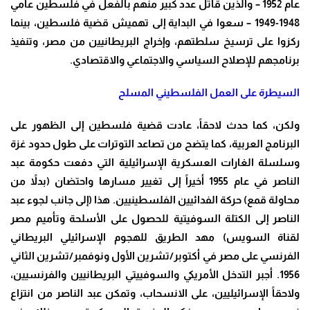
عام 1952 – والذين قاتل عدد كبير منهم بالفعل في فلسطين عامي
1948-1949 – سعوا في البداية إلى تهميش قضية فلسطين، بينما
ركزوا على ترسيخ سلطتهم، وإخراج البريطانيين من مصر، وتنفيذ
برنامجهم للإصلاح السياسي والاجتماعي والاقتصادي
.
السيطرة على العمل الفلسطيني المسلح
ولكن، كما حدث لاحقاً، عادت قضية فلسطين إلى الظهور على
البرنامج العربية، كما يتضح من تصاعد التوترات على طول حدود غزة
وسلسلة الغارات العسكرية الإسرائيلية التي دفعت حكومة عبد
الناصر في عام 1955 أخيراً إلى تغيير مسارها واحتضان (بدلاً من
محاولة قمع) حركة الفدائيين الفلسطينيين. هذا (إلى جانب لجوء عبد
الناصر إلى الكتلة السوفيتية للحصول على الأسلحة وتأميم مصر
لقناة السويس) مهد الطريق للهجوم الإسرائيلي البريطاني
الفرنسي على مصر في أكتوبر/تشرين الأول ونوفمبر/تشرين الثاني
1956. أجبر التدخل الأمريكي والسوفييتي البريطانيين والفرنسيين،
ولاحقاً الإسرائيليين، على الانسحاب، وتمكن عبد الناصر من انتزاع