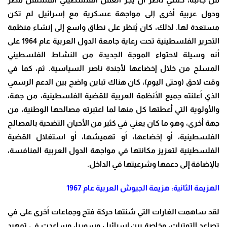
ودول عربية أخرى إلى مواجهة عسكرية مع إسرائيل لم تكن
مستعدة لها. لذلك، كان يُنظر على نطاق واسع إلى إنشاء منظمة
التحرير الفلسطينية تحت رعاية جامعة الدول العربية عام 1964 على
أنه وسيلة لاحتواء الموجة الجديدة من النشاط الفلسطيني
المسلح من خلال إخضاعها لأجندة ناصر السياسية. ثم، كما في
وقت لاحق (وحتى اليوم)، كان هناك تباين واضح بين الدعم الرسمي
الذي أعلنته جميع الأنظمة العربية للقضية الفلسطينية، من جهة،
والأولوية التي أعطتها كل منها لما اعتبرته مصالحها الوطنية، من
جهة أخرى، وهو ما كان يعني في كثير من الأحيان التضحية بالمصالح
الفلسطينية، أو إخضاعها، أو تهميشها، أو استغلال القضية
الفلسطينية لتعزيز مكانتها في مواجهة الدول العربية المنافسة،
بالإضافة إلى دعمها وشرعيتها في الداخل
.
الهزيمة الثانية: هزيمة الجيوش العربية عام 1967
لقد ساهمت الغارات التي شنتها حركة فتح وجماعات أخرى على في
تصاعد التوترات، وخاصة بين إسرائيل وسوريا، وساعدت في تمهيد