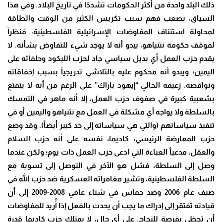
ذلك البلد واحدة من أكثر الحكومات تشددًا في تاريخ البلاد. وفي هذا
السياق، يصعب فهم سبب تكريس الكثير من الوقت والطاقة
لمحاولة استئناف المفاوضات الإسرائيلية الفلسطينية: فنظراً
لموقف حكومة نتنياهو، يبدو أنه لا يوجد شيء للتفاوض بشأنه. لا
يقدم حزب العمل أي بديل سياسي جاد لحزب الليكود وحلفائه على
اليمين؛ ويبدو أنه محكوم عليه بالتلاشي تدريجياً بسبب إخفاقاته
ونواقصه. زعيمه الحالي “إيهود باراك” على الرغم من أنه لا يتمتع
بشعبية كبيرة في صفوف حزب العمل، إلا أنه ماهر في التمسك
بالسلطة ولا يواجه أي مشكلة في العمل مع نتنياهو واليمين أو في
تنفيذ سياساتهم (والتي هي سياساته إلى حد كبير أيضاً). وقد وضع
حزب المعارضة الرئيسي، كاديما، نفسه على أنه حزب السلام
والعقل، مدعياً العباءة التي ادعى حزب العمل ذات يوم؛ ولكن عندما
وصل إلى السلطة، فشل هو الآخر في التوصل إلى تسوية مع
السلطة الفلسطينية، وتشير مغامراته العسكرية ضد حزب الله في
صيف عام 2006 وضد حماس في شتاء عامي 2008-2009 إلى أن
قيادته تفتقر إلى إدراك ما يجب أن يحدث بالفعل إذا أُريد للمفاوضات
أن تحظى بفرصة للنجاح. على أي حال، لا يمتلك حزب كاديما قدرة