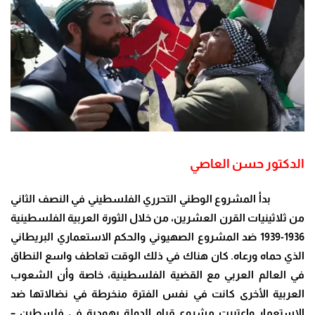
الدكتور حسن العاصي
بدأ المشروع الوطني التحرري الفلسطيني في النصف الثاني
من ثلاثينيات القرن العشرين، من خلال الثورة العربية الفلسطينية
1936-1939 ضد المشروع الصهيوني والحكم الاستعماري البريطاني
الذي حماه ورعاه. كان هناك في ذلك الوقت تعاطف واسع النطاق
في العالم العربي مع القضية الفلسطينية، خاصة وأن الشعوب
العربية الأخرى كانت في نفس الفترة منخرطة في نضالاتها ضد
الاستعمار واعتبرت مشروع قيام الدولة يهودية في فلسطين –