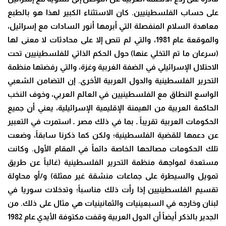
على حساب الفلسطينيين. كان الاستثناء الكبير لهذا هو بالطبع
معاهدة السلام المنفصلة التي أبرمها أنور السادات مع إسرائيل،
والموقعة عام 1981، والتي لم تنص إلا على محادثات لا معنى لها
(سرعان ما تم التخلي عنها) حول الحكم الذاتي للفلسطينيين تحت
الاحتلال الإسرائيلي في الضفة الغربية وغزة، والتي رفضتها منظمة
التحرير الفلسطينية والدول العربية الأخرى. إن التضامن الشعبي
الواسع النطاق مع الفلسطينيين في العالم العربي، وخوف النخب
الحاكمة العربية من الهيمنة الإقليمية الإسرائيلية، يعني أن جميع
الحكومات العربية تقريباً ـ بما في ذلك مصر ـ استمرت في التعبير
عن دعمها للقضية الفلسطينية؛ ولكن كما ذكرنا سابقاً، وضعت
تلك الحكومات مصالحها الخاصة دائماً في المقام الأول. وكانت
مستعدة لمواجهة منظمة التحرير الفلسطينية (غالباً عن طريق
تمويل والسيطرة على جماعات منشقة غير ممثلة) و/أو محاولة
تقسيم الفلسطينيين إذا رأت ذلك مناسباً؛ وتدخلات سوريا في
لبنان وخارجه في السبعينيات والثمانينيات هي مثال على ذلك. من
الجدير بالذكر أيضاً أن الدول العربية وقفت مكتوفة الأيدي عام 1982