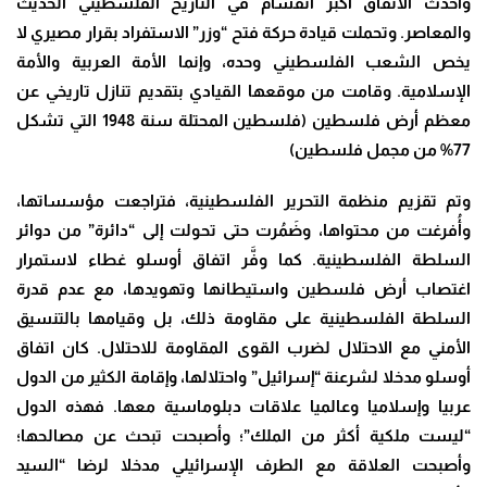
وأحدث الاتفاق أكبر انقسام في التاريخ الفلسطيني الحديث
والمعاصر. وتحملت قيادة حركة فتح “وزر” الاستفراد بقرار مصيري لا
يخص الشعب الفلسطيني وحده، وإنما الأمة العربية والأمة
الإسلامية. وقامت من موقعها القيادي بتقديم تنازل تاريخي عن
معظم أرض فلسطين (فلسطين المحتلة سنة 1948 التي تشكل
77% من مجمل فلسطين)
وتم تقزيم منظمة التحرير الفلسطينية، فتراجعت مؤسساتها،
وأُفرغت من محتواها، وضَمُرت حتى تحولت إلى “دائرة” من دوائر
السلطة الفلسطينية. كما وفَّر اتفاق أوسلو غطاء لاستمرار
اغتصاب أرض فلسطين واستيطانها وتهويدها، مع عدم قدرة
السلطة الفلسطينية على مقاومة ذلك، بل وقيامها بالتنسيق
الأمني مع الاحتلال لضرب القوى المقاومة للاحتلال. كان اتفاق
أوسلو مدخلا لشرعنة “إسرائيل” واحتلالها، وإقامة الكثير من الدول
عربيا وإسلاميا وعالميا علاقات دبلوماسية معها. فهذه الدول
“ليست ملكية أكثر من الملك”؛ وأصبحت تبحث عن مصالحها؛
وأصبحت العلاقة مع الطرف الإسرائيلي مدخلا لرضا “السيد