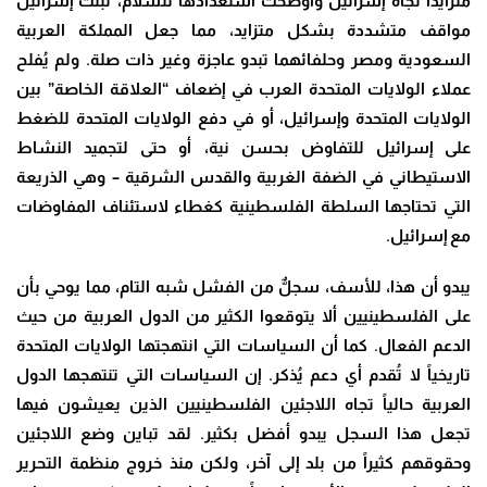
متزايداً تجاه إسرائيل وأوضحت استعدادها للسلام، تبنت إسرائيل
مواقف متشددة بشكل متزايد، مما جعل المملكة العربية
السعودية ومصر وحلفائهما تبدو عاجزة وغير ذات صلة. ولم يُفلح
عملاء الولايات المتحدة العرب في إضعاف “العلاقة الخاصة” بين
الولايات المتحدة وإسرائيل، أو في دفع الولايات المتحدة للضغط
على إسرائيل للتفاوض بحسن نية، أو حتى لتجميد النشاط
الاستيطاني في الضفة الغربية والقدس الشرقية – وهي الذريعة
التي تحتاجها السلطة الفلسطينية كغطاء لاستئناف المفاوضات
مع إسرائيل
.
يبدو أن هذا، للأسف، سجلٌّ من الفشل شبه التام، مما يوحي بأن
على الفلسطينيين ألا يتوقعوا الكثير من الدول العربية من حيث
الدعم الفعال. كما أن السياسات التي انتهجتها الولايات المتحدة
تاريخياً لا تُقدم أي دعم يُذكر. إن السياسات التي تنتهجها الدول
العربية حالياً تجاه اللاجئين الفلسطينيين الذين يعيشون فيها
تجعل هذا السجل يبدو أفضل بكثير. لقد تباين وضع اللاجئين
وحقوقهم كثيراً من بلد إلى آخر، ولكن منذ خروج منظمة التحرير