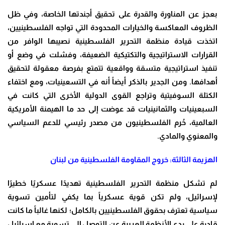
بعجز عن المناورة والقدرة على تحقيق أجندتها الخاصة، وفي ظل
الظروف المعاكسة والخيارات المحدودة التي تواجه الفلسطينيين،
اتخذت قيادة منظمة التحرير الفلسطينية نصيبها الوافر من
القرارات الاستراتيجية والتكتيكية الضعيفة، وفشلت في وضع أو
تنفيذ استراتيجية متسقة وواقعية تتمتع بفرصة معقولة لتحقيق
أهدافها. ومن الجدير بالذكر أيضاً أنه في التسعينيات، ومع اختفاء
الكتلة السوفيتية وتراجع القوى الدولية الأخرى التي كانت في
السبعينيات والثمانينيات قد عوضت إلى حد ما الهيمنة الأمريكية
العالمية، حُرم الفلسطينيون من مصدر رئيسي للدعم السياسي
والمعنوي والمادي
.
الهزيمة الثالثة: خروج المقاومة الفلسطينية من لبنان
لم تشكل منظمة التحرير الفلسطينية تهديدًا عسكريًا خطيرًا
لإسرائيل، ولم تكن قوية عسكرياً بما يكفي لتأمين تسوية
سياسية تعترف بحقوق الفلسطينيين بالكامل؛ لكنها غالباً ما كانت
قادرة على ردع الأنظمة العربية عن التوصل إلى تسوية مع إسرائيل