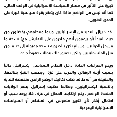
كبيرة على التأثير في مسار السياسة الإسرائيلية في الوقت الحالي،
كما أنه ليس من الواضح ما إذا كان يتمتع بقوة سياسية كبيرة على
المدى الطويل
.
قد لا يزال العديد من الإسرائيليين، وربما معظمهم، يفضلون من
حيث المبدأ (أو يزعمون أنهم قادرون على التعايش مع) نسخة ما
من حل الدولتين، وإن لم تكن بالضرورة نسخة مقبولة إلى حد ما من
قبل الفلسطينيين؛ ولكن تحقيق ذلك يتطلب جهوداً جادة
.
ورغم الصراعات الحادة داخل النظام السياسي الإسرائيلي حالياً
بسبب أزمة الرهائن والحرب على غزة، ويصعب التنبؤ بنتائجها.
والحقيقة هي أنه طالما ظلت تكاليف الوضع الراهن منخفضة للغاية
بالنسبة للإسرائيليين، وطالما حظيت إسرائيل بدعم الولايات
المتحدة الواضح ـ رغم ارتكابها المجازر في غزة ـ فلا يوجد سبب أو
احتمال يُذكر لأي تغيير ملموس في المشاعر أو السياسات
الإسرائيلية اليهودية
.