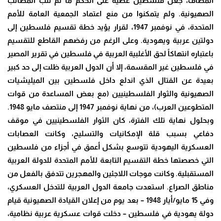
المطاف، جعل فلسطين عصية على الحكم ما لم تُلبَّ المطالب
الصهيونية. ولم يتمكنوا من منع اعتماد الجمعية العامة للأمم
المتحدة، في نوفمبر 1947، لقرار يؤيد خطة تقسيم فلسطين إلى
دولتين عربية ويهودية. وعلى الرغم من رفضهم القاطع للتقسيم
باعتباره انتهاكاً لحق الأغلبية العربية في فلسطين في تقرير المصير
في فلسطين غير المقسمة، إلا أن الدول العربية ظلت إلى حد كبير
بعيدة عن القتال الذي اندلع داخل فلسطين بين الميليشيات
الصهيونية والثوار الفلسطينيين (مع بعض المساعدة من قوات
المتطوعين العرب)، من نهاية نوفمبر 1947 إلى منتصف مايو 1948.
وبحلول نهاية تلك الفترة، كان الثوار الفلسطينيين في موقف
دفاعي بسبب قلة الإمكانيات والتسليح، وكانت العصابات
العسكرية اليهودية تتوسع بشكل أعمق في أجزاء من فلسطين
التي خصصتها خطة التقسيم التابعة للأمم المتحدة للدولة العربية
المستقبلية. وكانت موجات اللاجئين والمهجرين تتدفق بالفعل من
مناطق الصراع. استعدت جامعة الدول العربية للتدخل العسكري،
وفي 15 مايو/أيار 1948 – بعد يوم من إعلان القيادة الصهيونية قيام
دولة يهودية في فلسطين – دخلت قوات عسكرية عربية نظامية،