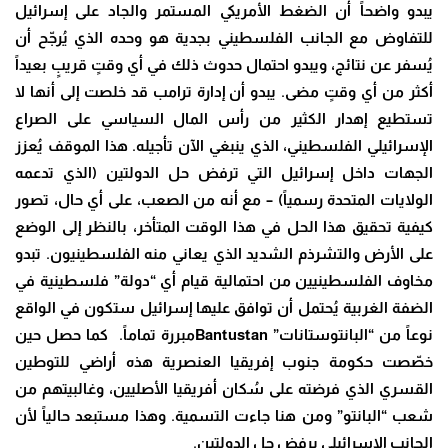
يبدو واضحاً أن الضغط الأمريكي المستمر والجاد على إسرائيل
للتفاوض مع الجانب الفلسطيني بجدية هو وحده الذي يُرجّح أن
يُسفر عن نتائج، ويبدو احتمال حدوث ذلك في أي وقتٍ قريبٍ بعيداً
أكثر من أي وقتٍ مضى. يبدو أن إدارة ترامب قد خلصت إلى أنها لا
تستطيع إهدار الكثير من رأس المال السياسي على الصراع
الإسرائيلي الفلسطيني، الذي ينبغي الآن تأجيله. هذا الموقف يُعزز
الجهات داخل إسرائيل التي ترفض حل الدولتين (الذي تدعمه
الولايات المتحدة رسمياً) – مع أنه من الصعب، على أي حال، تصور
كيفية تحقيق هذا الحل في هذا الوقت المتأخر، بالنظر إلى الوضع
على الأرض والتشرذم الشديد الذي يعاني منه الفلسطينيون. تبدو
مخاوف الفلسطينيين من احتمالية قيام أي “دولة” فلسطينية في
الضفة الغربية يُحتمل أن توافق عليها إسرائيل ستكون في الواقع
نوعاً من “البانتوستانات
” Bantustan
مبررة تماماً. كما حصل حين
خصّصت حكومة جنوب إفريقيا العنصرية هذه أراضي للتوطين
القسري الذي فرضته على سُكان أفريقيا الأصليين، وغالبيتهم من
شعب “البانتو” ومن هنا جاءت التسمية. وهذا مستبعد حالياً لأن
الجانب الإسرائيلي يرفض حل الدولتين
.