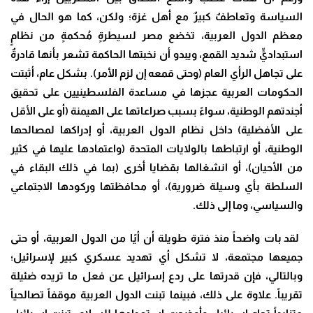
السياسة وتعاطفٌ كبيرٌ مع أهل غزة؛ ولكن، كما هو الحال في
معظم الدول العربية، تخضع مصر لسيطرةٍ مُحكمةٍ من نظامٍ
استبداديٍّ شديد القمع، ويبدو أن نخبتها الحاكمة تشعر بأنها قادرةٌ
على تجاهل الرأي العام (وحتى قمعه إن لزم الأمر). بشكل عام، أثبتت
الحكومات العربية عجزها في مساعدة الفلسطينيين على تحقيق
أجندتهم الوطنية، سواءً بسبب صراعاتها على الهيمنة (أو على الأقل
على الأفضلية) داخل نظام الدول العربية، أو إدراكها لمصالحها
الوطنية، أو ارتباطها بالولايات المتحدة (واعتمادها عليها في كثير
من الأحيان)، أو انشغالها بقضايا أخرى (بما في ذلك البقاء في
السلطة بأي وسيلة ضرورية)، أو محافظتها وركودها الاجتماعي
والسياسي، وما إلى ذلك
.
لقد بات واضحاً منذ فترة طويلة أن أيًا من الدول العربية، أو حتى
جميعها مجتمعة، لا تشكل أي تهديد عسكري كبير لإسرائيل؛
وبالتالي، فإن قدرتها على ردع إسرائيل عن فعل ما تريده ضئيلة
تقريباً. علاوة على ذلك، فبينما تبنت الدول العربية موقفاً تصالحياً