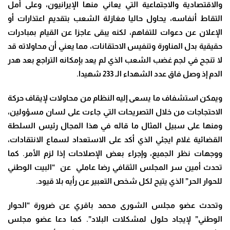
والاقتصادية والاجتماعية التي يعاني منها الإيرانيون، وعلى أمل
التقاط أنفاسه، يحاول حاليا مغازلة الشعب بتقديم اعتذارات أو
الإعلان عن دعوات للتفاهم، لكنه يبقى عاجزا عن القيام بمبادرات
حقيقية بدل المناورة وتنفيس الاحتقانات، مما يعني أن محاولاته قد
لا تنجح في لجم غضب الشعب الذي لم يعد بإمكانه التراجع بعد هدر
الدم إذ وصل فاق عدد الشهداء الـ 233 شهيدا.
ويمكن استشفاف ما يسعى إليه النظام من محاولات لإيقاف حركة
الاحتجاجات من خلال التصريحات التي جاءت على لسان مسؤولين،
ومنها على سبيل المثال ما قاله في هذا المجال رئيس السلطة
القضائية غلام ايجئي الذي أكد على الاستعداد لسماع الانتقادات،
ووجهات نظر الجميع، وإجراء بعض الإصلاحات إذا لزم الأمر. كما
تحدث أمين سر المجلس الثقافي رضا عاملي عن “البيت الوطني
للحوار الحر” الذي يتيح لكل شخص التعبير عن رأيه بلا قيود.
وتحدث عضو مجلس الشورى محمد باقري عن ضرورة “الحوار
الوطني” لإيجاد حلول لمشكلات البلاد”. كما دعا عضو مجلس