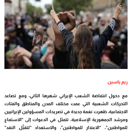
ريم ياسين
مع دخول انتفاضة الشعب الإيراني شهرها الثاني، ومع تصاعد
التحركات الشعبية التي عمت مختلف المدن والمناطق والفئات
الاجتماعية، ظهرت نغمة جديدة في تصريحات المسؤولين الإيرانيين
ومرشد الجمهورية الإسلامية، تتمثل في الدعوات إلى “الاستماع
للمواطنين”، “الاعتذار للمواطنين”، والاستعداد “لتقبُّل النقد”