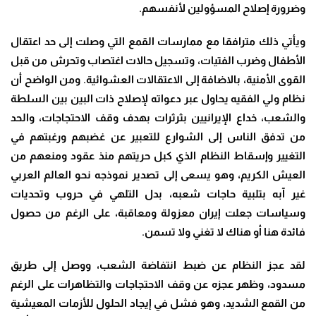
وضرورة إصلاح المسؤولين لأنفسهم.
ويأتي ذلك مترافقا مع ممارسات القمع التي وصلت إلى حد اعتقال
الأطفال وضرب الفتيات، وتسجيل حالات اغتصاب وتحرش من قبل
القوى الأمنية، بالاضافة إلى الاعتقالات العشوائية. ومن الواضح أن
نظام ولي الفقيه يحاول عبر دعواته لإصلاح ذات البين بين السلطة
والشعب، خداع الإيرانيين بثرثرات بهدف وقف الاحتجاجات، والحد
من تدفق الناس إلى الشوارع للتعبير عن غضبهم ورغبتهم في
التغيير وإسقاط النظام الذي كبل حريتهم منذ عقود ومنعهم من
العيش الكريم، وهو يسعى إلى تصدير نموذجه نحو العالم العربي
غير آبه بتلبية حاجات شعبه، بدل التلهي في حروب وتحديات
وسياسات جعلت إيران معزولة ومعاقبة، على الرغم من حصول
فائدة هنا أو هناك لا تغني ولا تسمن.
لقد عجز النظام عن ضبط انتفاضة الشعب، ووصل إلى طريق
مسدود، وظهر عجزه عن وقف الاحتجاجات والتظاهرات على الرغم
من القمع الشديد، وهو فشل في إيجاد الحلول للأزمات المعيشية