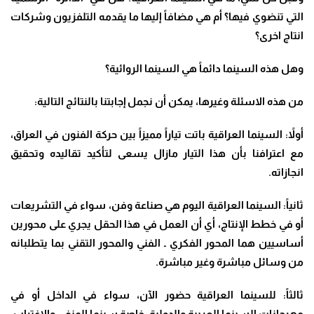
التي تنضوي فيها؟ أم هي مضافاً إليها ما يقدمه التلفزيون وشركات
انتاج اخرى؟
وهل هذه السينما دائماً هي السينما الروائية؟
من هذه الاسئلة وغيرها، يمكن أن نجمل إجابتنا بالنتائج التالية
:
أولاً: السينما العراقية باتت تياراً مميزاً بين حركة الفنون في العراق،
مع اعترافنا بأن هذا التيار مازال يسعى لتأكيد تقاليده وتحقيق
انجازاته
.
ثانياً: السينما العراقية اليوم هي صناعة وفن، سواء في التشريعات
أو في خطط الإنتاج، أي أن العمل في هذا الحقل يجري على محورين
أساسيين هما المحور الفكري ـ الفني والمحور التقني بما يتطلبانه
من وسائل مباشرة وغير مباشرة
.
ثالثاً: للسينما العراقية حضور الآن، سواء في الداخل أو في
مهرجانات السينما العربية والدولية، خاصة سينما المنفى والاغتراب،