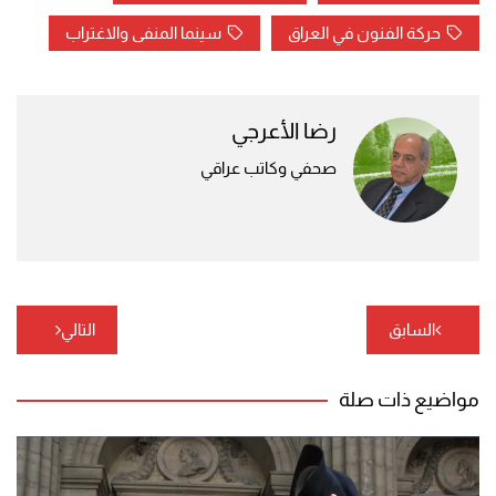
حركة الفنون في العراق
سينما المنفى والاغتراب
رضا الأعرجي
صحفي وكاتب عراقي
تصفّح
السابق
التالي
المقالات
مواضيع ذات صلة