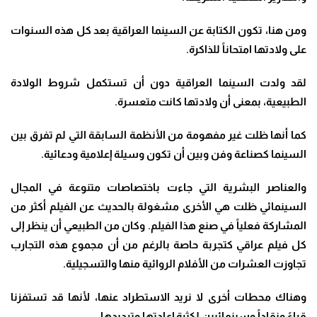
ومن هنا، تكون الكتابة عن السينما العراقية بعد كل هذه السنوات
على ولادتها امتحاناً للذاكرة
.
لقد ولدت السينما العراقية دون أن تستكمل شروط الولادة
الطبيعية، بمعنى أن ولادتها كانت متعسرة
.
كما أنها ظلت غير مفهومة من الأنظمة السابقة التي لم تفرق بين
السينما كصناعة وفن وبين أن تكون وسيلة إعلامية ودعائية
.
والعناصر البشرية التي جاءت باختصاصات متنوعة في المجال
السينمائي ظلت هي الأخرى مشغولة بالحديث عن الفيلم أكثر من
المشاركة فعلياً في صنع هذا الفيلم. وكان من الطبيعي أن ينظر إلى
كل فيلم عراقي كتجربة حاصة بالرغم من أن مجموع هذه التجارب
تجاوزت العشرات من الأفلام الروائية منها والتسجيلية
.
وهناك محطات أخرى لا نريد الاستطراد عنها، لأنها قد تستفزنا
قراءً ونقاداً وسينمائيين لكثرة إعادتها وترديدها
.