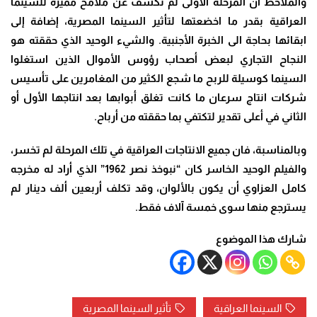
والملاحظ أن المرحلة الأولى لم تكشف عن ملامح مميزة للسينما
العراقية بقدر ما اخضعتها لتأثير السينما المصرية، إضافة إلى
ابقائها بحاجة الى الخبرة الأجنبية. والشيء الوحيد الذي حققته هو
النجاح التجاري لبعض أصحاب رؤوس الأموال الذين استغلوا
السينما كوسيلة للربح ما شجع الكثير من المغامرين على تأسيس
شركات انتاج سرعان ما كانت تغلق أبوابها بعد انتاجها الأول أو
الثاني في أعلى تقدير لتكتفي بما حققته من أرباح
.
وبالمناسبة، فان جميع الانتاجات العراقية في تلك المرحلة لم تخسر،
والفيلم الوحيد الخاسر كان “نبوخذ نصر 1962” الذي أراد له مخرجه
كامل العزاوي أن يكون بالألوان، وقد تكلف أربعين ألف دينار لم
يسترجع منها سوى خمسة آلاف فقط
.
شارك هذا الموضوع
السينما العراقية
تأثير السينما المصرية