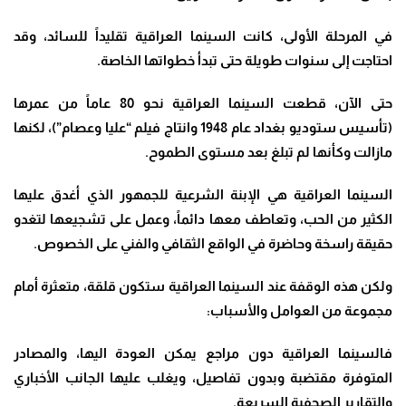
في المرحلة الأولى، كانت السينما العراقية تقليداً للسائد، وقد
احتاجت إلى سنوات طويلة حتى تبدأ خطواتها الخاصة
.
حتى الآن، قطعت السينما العراقية نحو 80 عاماً من عمرها
(تأسيس ستوديو بغداد عام 1948 وانتاج فيلم “عليا وعصام”)، لكنها
مازالت وكأنها لم تبلغ بعد مستوى الطموح
.
السينما العراقية هي الإبنة الشرعية للجمهور الذي أغدق عليها
الكثير من الحب، وتعاطف معها دائماً، وعمل على تشجيعها لتغدو
حقيقة راسخة وحاضرة في الواقع الثقافي والفني على الخصوص
.
ولكن هذه الوقفة عند السينما العراقية ستكون قلقة، متعثرة أمام
مجموعة من العوامل والأسباب
:
فالسينما العراقية دون مراجع يمكن العودة اليها، والمصادر
المتوفرة مقتضبة وبدون تفاصيل، ويغلب عليها الجانب الأخباري
والتقارير الصحفية السريعة
.