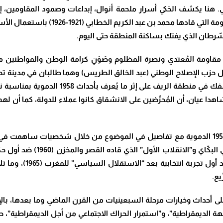
. هنا يكشف الحَكي أسرار ملحمة أنوال، إبداعات وصمود المقاومين، إسه
والاستعمار، وتحالف الاستعمار للقضاء على 
 السّرطان الذي يفتك بساكنة المنطقة حتى اليوم
.
يب مقاومة المُعتدي ونصرة المظلوم وصَوْنِ كرامة الوطن والمواطنين 
 حزب الإصلاح الوطني (عبد الخالق الطريس) وهما طالبان في مدينة ت
“ما العمل؟” بخصوص البَطش والقتل والدماء ا
اهدا عيان، أن المُحرِّضين على الانشقاق كانوا عملاء للدولة، كما أن له
بعد كشف مناورات المخزن والخونة في تفجير أحداث 1958 الدموية مع تفاصيل في الموضوع من 
يتدفَّق الحكي في الكتاب مُضيئا
إبراهيم)، ثم “الانقلاب
يع
.
ً على أحداث وخيارات مرحلة السبعينيات من القرن الماضي وما بعدها، با
اجهة الديمقراطية”، و”استمرار الحراك الاجتماعي من أجل الديمقراطية”