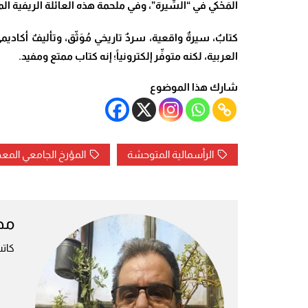
المَحْكي في “السِّيرة”، وفي ملحمة هذه العائلة الريفية 
كتابٌ، سيرةٌ واقعية، سردٌ تاريخي مُوَثّق، وتأليفٌ أك
العربية، لكنه متوفِّر إلكترونياً؛ إنه كتاب ممتع ومفيد
.
شارك هذا الموضوع
الرأسمالية المتوحشة
المؤرخ الجامعي الم
مح
كات