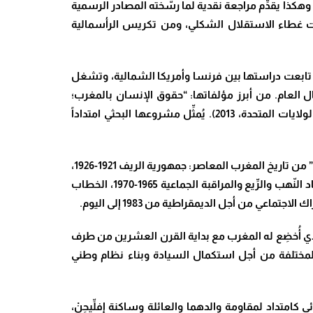
كذا يقدِّم مراجعة نقدية لما رسَّخته المصادر الرسمية
استعمار الجديد تحت غطاء الاستقلال الشكلي، ومن تكريس الرأسمالية
ر. تابعت دراستها بين فرنسا وأمريكا الشمالية، وتشغل
ل العام. من أبرز مؤلفاتها: “حقوق الإنسان بالمغرب؛
الخطاب والواقع” (منشورات طارق، الدار البيضاء، 2015)، و”نساء سياسيات بالمغرب؛ بين الأمس واليوم” (ريد سي بريس، الولايات المتحدة، 2013). يُمثِّل مشروعها البحثي امتداداً
وهكذا، تتدفَّقُ مُحتويات الكتاب البَحثيَّة ومضامين متنه الحِكائي الأدبي في فصوله التِّسعة، من خلال الإضاءة على “أحداث مفصليَّة” من تاريخ المغرب المعاصر: جمهورية الريف 1921-1926،
العصيان المدني 1926-1953، الكفاح المسلح 1953-1956، نزع السلاح 1956-1960، الانقلاب الأول 1960، الانقلاب الثاني 1965، اقتصاد النّهب والرِّيع والمراقبة الجماعية 1965-1970، الخطاب
.
لذي أُخضِع له المغرب مع بداية القرن العشرين من طرف
لمختلفة من أجل استكمال السيادة وبناء نظام وطني
 كامتداد لمقاومة والدهما والعائلة وساكنة إفلِّيحِنْ،