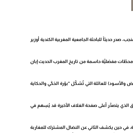
در حديثاً للباحثة الجامعية المغربية الكندية أوزير
مُميَّزة ومحطّات مفصَليَّة حاسمة من تاريخ المغرب الحديث إبان
 والأسود) للعائلة التي تُشكِّل “بؤرة الحَكْي والحكاية
إن التعليق الذي يتصدَّر أعلى صفحة الغلاف الأخيرة قد يُسِهم في
بية، في حين يكشف الثاني عن النضال المشترك للمغاربة