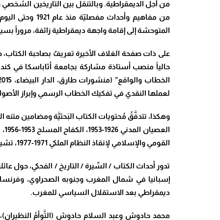
من أجل الديمقراطية. وبالتنقل بين التاريخين الشخصي وا
من مفاهيم وأحد
المتوحشة إلى إقامة واجهة ديمقراطية زائفة، مروراً بسياسة 
على ذات صفحة الغلاف الأخيرة تعريفٌ بصاحبة الكتاب، ح
حالياً منصب أستاذة مشاركة بجامعة أثاباسكا في كندا.
لعملها النقدي في تفكيك الخطاب الرسمي وإبراز الأصوات
القومي والإسلامي لإنقاذ النظام الملكي 1971-1977، تشييد الواجهة الديمقراطية 1977-1983. ويُقفَلُ الكتاب بالخاتمة: استمرار الحراك الاجتماعي من أجل الديمقراطية من 1983 إلى اليوم
تدور أحداث الكتاب / السِّيرة / التاريخ / المَحكي، ح
إسبانيا في شمال المغرب وجنوبه الصحراوي، وفرنسا 
ديمقراطي بعد الاستقلال السياسي للمغرب
.
محمد حادوش وعبد السلام حادوش (التَّوأمُ النظيران)، سل