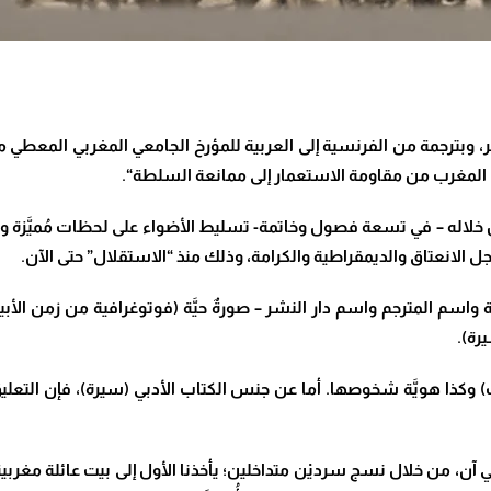
مة من الفرنسية إلى العربية للمؤرخ الجامعي المغربي المعطي منجب، ص
 المغرب من مقاومة الاستعمار إلى ممانعة السلطة
“.
184 ص)، تحاول الكاتبة من خلاله – في تسعة فصول وخاتمة- تسليط الأضواء على لحظات 
 الانعتاق والديمقراطية والكرامة، وذلك منذ “الاستقلال” حتى الآن
.
بة واسم المترجم واسم دار النشر – صورةٌ حيَّة (فوتوغرافية من زمن الأبيض
يرة)
.
ريخ الصورة (صورة الغلاف) وكذا هويَّة شخوصها. أما عن جنس الكتاب الأدبي (سيرة)، ف
ي آن، من خلال نسج سرديْن متداخلين؛ يأخذنا الأول إلى بيت عائلة مغر