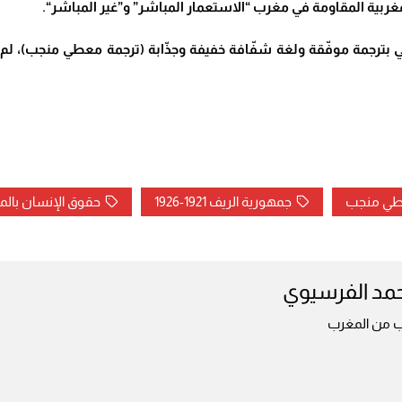
المغربية المقاومة في مغرب “الاستعمار المباشر” و”غير المباشر
“.
اديمي بترجمة موفّقة ولغة شفّافة خفيفة وجذّابة (ترجمة معطي منجب)، ل
عطي منجب
جمهورية الريف 1921-1926
حقوق الإنسان بال
مد الفرسيوي
ب من المغرب