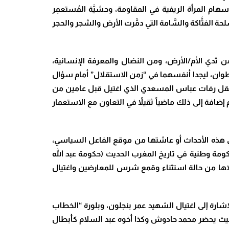
ام المرأة الريفية في المقاومة، وحشيَّة المُستعمِر
تجربة المقاومة التي قادها محمد بن عبد الكريم الخطابي (1921-1926) باستعمال الأسلحة الفتَّاكة والسَّامة التي دمَّرت الأرض والشجر والحجر
من ثدي الأم/الأرض، ومن النضال والمعرفة الإنسانية،
طوان، ليجدا أنفسهما في “زمن الاستقلال” أمام سؤال
لتي تُسفك في منطقة الريف على إثر ما يُعرف بأحداث 1958 الدموية بمناسبة نقل رفات عباس المسعدي الذي اغتيل قبل عامين من
م إضافة إلى ذلك ماضياً ثقيلاً في التعاون مع الاستعمار
خلال شخصيات ساهمت في هذه الأحداث أو عاشتها من موقع الفاعل السياسي،
ً على فترة ما بعد حكومتي البكّاي و”الانقلاب الأول” الذي قاده القصر والمخزن (1960) ضد أول حكومة وطنية في تاريخ المغرب الحديث (حكومة عبد الله
 الثاني” الذي قاده ذات النظام ضد أول تجربة انتخابية بعد “الاستقلال السياسي” للمغرب (1965)، وما تلاها من حالة استثناء وقمع شرس للمعارضين واغتيال
لإشارة إلى اغتيال الشهيد عمر بنجلون، وبلورة “الخطاب
، حيث يحضر محمد حادوش وكذا أخوه عبد السلام كأبطال