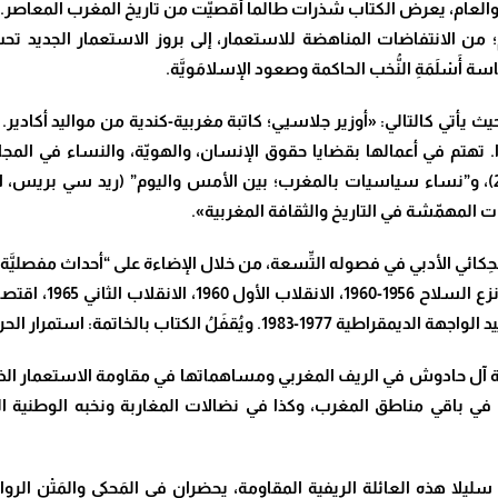
لعام، يعرض الكتاب شذرات طالما أُقصيَّت من تاريخ المغرب المعاصر. وه
اث مفصليّة منذ عام 1921 وحتى اليوم؛ من الانتفاضات المناهضة للاستعمار، إلى بروز ال
أَسْلَمَةِ النُّخب الحاكمة وصعود الإسلامَويَّة
.
يث يأتي كالتالي: «أوزير جلاسيي؛ كاتبة مغربية-كندية من مواليد أكادي
 تهتم في أعمالها بقضايا حقوق الإنسان، والهويّة، والنساء في المجا
 المهمّشة في التاريخ والثقافة المغربية
».
ول عائلة آل حادوش في الريف المغربي ومساهماتها في مقاومة الاستعمار ا
في باقي مناطق المغرب، وكذا في نضالات المغاربة ونخبه الوطنية ا
يلا هذه العائلة الريفية المقاومة، يحضران في المَحكي والمَتْن الروائي