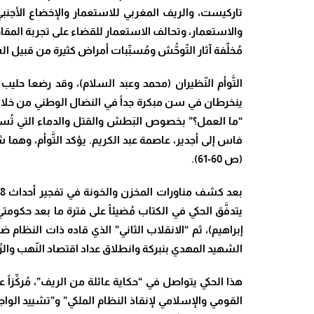
تاركيست، والريف المغربي للاستعمار والإخضاع الأجنبي
مُخلِّفة آثار التّوحُّش ومُسبِّبات أمراض كثيرة من قبيل
التَّوأم النّظيران (محمد وعبد السلام)، وقد رضعا حل
ينخرطان في سن مبكرة جداً في النضال الوطني من خلال
فاس إلى أجدير، عاصمة عبد الكريم. يؤكد التَّوأم، وهما ش
(ص 60-61)
.
الشهيد المهدي بنبركة وانطلاق عداد اقتصاد النّهب والرِّ
هذا الحكي يتواصل في “حكاية عائلة من الريف”، مُركِّزا
القومي والإسلامي لإنقاذ النظام الملكي” و”تشييد الو