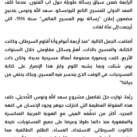
الرابعة ضمن سياق رسالة طويلة حول أ
بِ
الفنون
، عندما
ك
لَّ
ف
المعد الدولي للمسرح التابع لليونسكو
، سعد الله ونوس بتدبيج
مضمون إعلان ”رسالة يوم المسرح العالمي” سنة
1996
، التي
تُ
رجمت إلى ع
دَّ
ة لغات
.
أضافت، الجمل التالية
:
“منذ أربعة أعوام وأنا أقاوم السرطان
، وكانت
الكتابة، والمسرح بالذات، أه
مّ
وسائل مقاومتي
.
خلال السنوات
الأربع
، كتبت وبصورة محمومة أعمالا مسرحية عديدة
.
ولكن ذات
يوم
،
سُئ
لت وبما يشبه اللوم
:
و
لِمَ
هذا الإصرار على كتابة
المسرحيات
، في الوقت الذي ينحسر فيه المسرح، ويكاد يختفي من
حياتنا
!
”
ر
بَّ
ما
،
توارت ج
لّ
تفاصيل مشروع سعد الله ونوس ال
تَّ
حديثي
،
خلف
هذه المقولة العظيمة التي اختزلت جوهر وجود الإنسان في كنهه
المجرد
، أكثر من تح
قُّ
قه العيني مع الهوية العربية المنكسرة
والمقهورة منذ دائما طولا وعرضا على جميع المستويات، نتيجة
الثالوث السرطاني
:
الاستبداد
،
الفساد
، الظلم،
الطائفية
.
مما