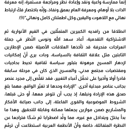
إ
نَّ
ما ممارسة واعية ونقد وإعادة نظر ومراجعة مستمرة، إ
نَّ
ه معرفة
الذات بلا أوهام، ومعرفة العام بعمق ونفاذ، وإ
نَّ
ه باختصار ف
كّ
ارتباط
نهائي مع اللاهوت واليقين وكل اطمئنان كامل ونهائي”(
9
)
.
انطلاقا من رافديه الكبيرين المتم
ثّ
لين في القيم الأنوارية ثم
الاشتراكية التقدمية
، أعاد سعد الله ونوس ال
نَّ
ظر في جملة
انعراجات منحرفة قد تأخذها العلاقات الأصيلة ضمن الإطارين
الثابتين مثل علاقة الثقافة بالسياسة، وبات يرى أ
نَّ
إمكانيات
ازدهار المسرح مرهونة بتبلور سياسة ثقافية تحيط بحاجيات
ومقتضيات مجتمع مدني، والمسرح الذي كان في مرحلة سابقة
قادرا أولا وأخيرا على تح
مُّ
ل أعباء التغيير، فقد تق
لَّ
ص إلى مجرد عنصر
بجانب عناصر مبدئية أخرى
:
”الإرادة وحدها لا تغ
يِّ
ر الواقع، مهما بلغ
صدق هذه الإرادة ونبلها، إذ يجب أن تتوفر معها، أو حتى قبلها،
الشروط الموضوعية والقوى الفاعلة، إلى جانب صياغة الأفكار
والمشاريع ضمن موازين يجعلها ممكنة وقابلة للتحقيق
.
وهذا ما
بدأ يخت
لّ
ويتداخل مع غيره
، مما و
لَّ
د اضطرابا ثم ش
كّ
ا فتراجعا عن
النظرة المتفائلة، خاصة وأ
نَّ
الأنظمة العربية استطاعت أن تر
مِّ
م