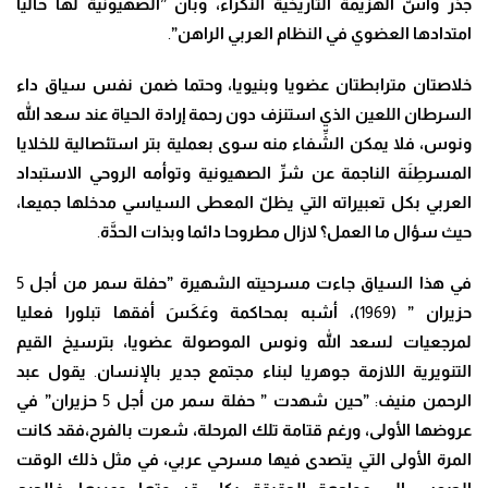
جذر وأ
سّ
الهزيمة التاريخية ال
نَّ
كراء
، وبأ
نَّ
”الصهيونية لها حاليا
امتدادها العضوي في النظام العربي الراهن”
.
خلاصتان مترابطتان عضويا وبنيويا
، وحتما ضمن نفس سياق داء
السرطان اللعين الذي استنزف دون رحمة إرادة الحياة عند سعد الله
ونوس، فلا يمكن ال
شِّ
فاء منه سوى بعملية بتر استئصالية للخلايا
المسر
طِنَ
ة الناجمة عن ش
رِّ
الصهيونية وتوأمه الروحي الاستبداد
العربي بكل تعبيراته التي يظ
لّ
المعطى السياسي مدخلها جميعا،
حيث سؤال ما العمل؟ لازال مطروحا دائما وبذات الح
دَّ
ة
.
في هذا السياق جاءت مسرحيته الشهيرة ”حفلة سمر من أجل
5
حزيران ” (
1969
)
، أشبه بمحاكمة و
عَكَسَ
أفقها تبلورا فعليا
لمرجعيات لسعد الله ونوس الموصولة عضويا
، بترسيخ القيم
التنويرية اللازمة جوهريا لبناء مجتمع جدير بالإنسان
.
ي
قول عبد
الرحمن منيف
:
”حين شهدت ” حفلة سمر من أجل
5
حزيران” في
عروضها الأولى
، ورغم قتامة تلك المرحلة، شعرت بالفرح،فقد كانت
المرة الأولى التي يتصدى فيها مسرحي عربي، في مثل ذلك الوقت