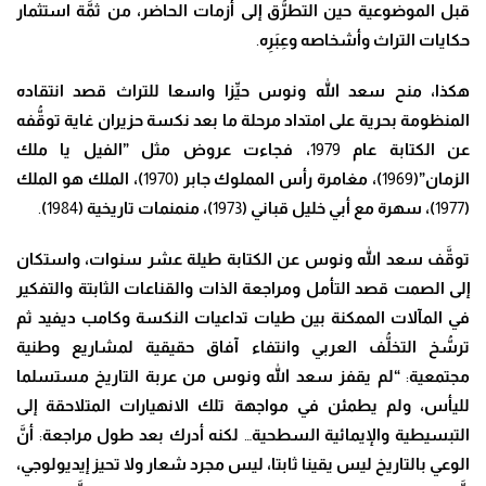
قبل الموضوعية حين التط
رُّ
ق إلى أزمات الحاضر
، من ث
مَّ
ة استثمار
حكايات التراث وأشخاصه و
عِبَرِ
ه
.
هكذا، منح سعد الله ونوس ح
يِّ
زا واسعا للتراث قصد انتقاده
المنظومة بحرية على امتداد مرحلة ما بعد نكسة حزيران غاية تو
قُّ
فه
عن الكتابة عام
1979
،
فجاءت عروض مثل ”الفيل يا ملك
الزمان”(
1969
)
، مغامرة رأس المملوك جابر (
1970
)، الملك هو الملك
(
1977
)،
سهرة مع أبي خليل قباني (
1973
)
،
منمنمات تاريخية (
1984
)
.
تو
قَّ
ف سعد الله ونوس عن الكتابة طيلة عشر سنوات
، واستكان
إلى الصمت قصد التأمل ومراجعة الذات والقناعات الثابتة والتفكير
في المآلات الممكنة بين طيات تداعيات النكسة وكامب ديفيد ثم
تر
سُّ
خ التخ
لُّ
ف العربي وانتفاء آفاق حقيقية لمشاريع وطنية
مجتمعية
:
“لم يقفز سعد الله ونوس من عربة التاريخ مستسلما
لليأس، ولم يطمئن في مواجهة تلك الانهيارات المتلاحقة إلى
التبسيطية والإيمائية السطحية
…
لكنه أدرك بعد طول مراجعة
:
أ
نَّ
الوعي بالتاريخ ليس يقينا ثابتا
، ليس مجرد شعار ولا تحيز إيديولوجي،