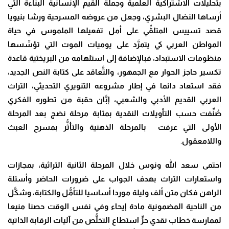
بتحليلات الاشتراكية العلمية وجملة القيم الإنسانية الب
نَّ
اءة التي
أرساها النضال البشري
، وجعل من عروضه المسرحية ورشا بنيويا
قصد تسييس المتل
قِّ
ي على أمل تفعيلها الملموس في حياة
المواطن العربي كي يتم
رَّ
د على يوميات الموت التي تؤ
سِّ
سها
منظومات الاستبداد، فبالإضافة إلى استلهامه من البريختية قاعدة
تكسير حاجز الحوار مع الجمهور، وال
تَّ
عاقد على كتابة النص الجديد،
فقد استعاد دائما في إطار مشروعه التنويري التحديثي، التراث
العربي القديم الأدبي والشعبي، إ
بَّ
ان حقبة من تطوره الفكري
صُنِّ
فت حسب التأويلات النقدية بمثابة مرحلة نضج بعد المرحلة
الأولى التي عرفت بالمرحلة الذهنية والتأ
ثُّ
ر بمسرح العبث
واللامعقول
.
احتمى سعد الله ونوس خلال المرحلة الثانية التراثية، بمجازات
واستعارات التراث بهدف الجواب على ضرورات الحاضر وأسئلة
الراهن فكان متن ألف وليلة موردا أساسيا للتأ
مُّ
ل والكتابة، وش
كَّ
ل
من الناحية المضمونية مادة إيحاء وفي نفس الوقت
حصنا منيعا
لممارسة خطاب نقدي ح
رٍّ
استطاع التخ
لُّ
ص من آليات الرقابة الذاتية