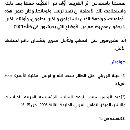
نفسها بامتصاص أثر الهزيمة أ
وَّ
لا، ثم التك
يُّ
ف معها بعد ذلك
.
واستطاعت تلك الأنظمة أن تعيد ترتيب أولوياتها
.
وكان ضمن هذه
الأولويات
:
مواجهة الذين يتساءلون والذين يحلمون
، وأولئك الذين
لا يخفون عدم رضاهم عن الأوضاع التي يعيشون في
ظِلِّ
ها”(
10
)
.
إ
نّ
نا مهزومون حتى العظم
، ولاأمل سوى بنشدان
دائم ل
سلطة
الأمل
.
هوامش
(
1
) عبلة الرويني
:
حكى الطائر سعد الله و نوس
،
مكتبة الأسرة
2005
،
ص
21 .
(
2
)عبد الرحمن منيف
:
لوعة الغياب
،
المؤسسة العربية للدراسات
والنشر
،
المركز الثقافي العربي
، الطبعة الثالثة
2003
،
ص
15 -16
(
3
)نفسه ص
15