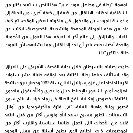
المهمة
:
”رحلة في مجاهل موت عابر”
.
هذا النص يستعيد بكثير من
الشفافية لحظات الانتقال من ضفة إلى ضفة أخرى
، من الحياة إلى
ملامسة الموت، بل والدخول في ملكوته لبعض الوقت، ثم كيف
عاد من هذه المرحلة المجهدة والشديدة الخصوصية، ليكتب عن
الغياب والانزلاق إلى عالم آخر لا نعرفه
.
هذا العمل من الأهمية
،
والجدة أيضا، بحيث يندر أن نجد إلا القليل مما يشابهه، لأن الموت
حالة لا تتكرر’
‘(
2
)
.
جاءت إصابته بالسرطان خلال بداية القصف الأمريكي على العراق
،
وقد استأنف حينها رحلة الكتابة بعد توقفه طيلة عشر سنوات
تقريبا احتجاجا على غزو إسرائيل للبنان سنة
1982
وحصار بيروت نتيجة
انهزامه أمام الشعور بالإحباط حيال ما يجري وكأ
نَّ
ه يقول ماجدوى
الكتابة؟ بخصوص إمكانية نفخ الحياة في رماد خراب لا ينتج سوى
قصور رملية واهية للغاية
:
”في فترة متأخرة
،وبدءا من أوائل
التسعينات، تطور مسرح سعد الله ونوس أكثر من قبل
.
ابتعد
قليلا عن الأحداث التي تحمل طابعا سياسيا
، واقترب أكثر من
الموضوعات ذات الطابع الذي يطرح أسئلة عن معنى الوجود