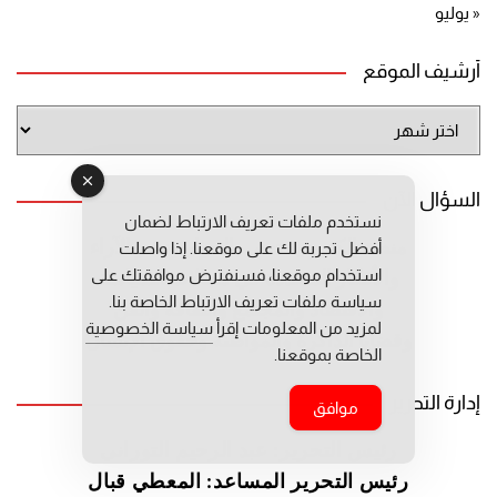
« يوليو
أرشيف الموقع
أرشيف
الموقع
السؤال الآن
نستخدم ملفات تعريف الارتباط لضمان
أفضل تجربة لك على موقعنا. إذا واصلت
منصة إلكترونية تعنى بالحوار ونشر
الآراء
استخدام موقعنا، فسنفترض موافقتك على
والأفكار المتعددة في مجالات
السياسة
سياسة ملفات تعريف الارتباط الخاصة بنا.
والاقتصاد والمجتمع والثقافة
والفن
لمزيد من المعلومات إقرأ
سياسة الخصوصية
وقضايا الذاكرة والمواطنة
وحقوق الإنسان
الخاصة بموقعنا.
إدارة التحرير
موافق
رئيس التحرير: عبد الرحيم التوراني
رئيس التحرير المساعد: المعطي قبال