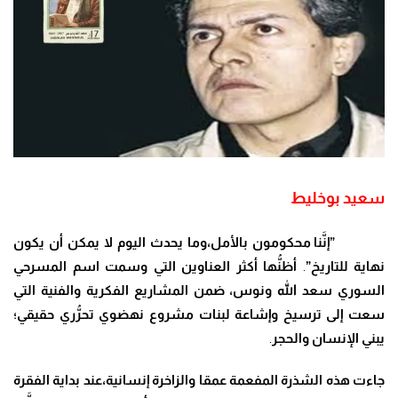
سعيد بوخليط
”إ
نَّن
ا محكومون بالأمل،وما يحدث اليوم لا يمكن أن يكون
نهاية للتاريخ”
.
أظ
نُّ
ها
أكثر العناوين التي وسمت اسم المسرحي
السوري سعد الله ونوس
،
ضمن المشاريع الفكرية والفنية التي
سعت إلى ترسيخ وإشاعة لبنات مشروع نهضوي تح
رُّ
ري حقيقي
؛
يبني الإنسان والحجر
.
جاءت هذه الشذرة المفعمة عمقا والزاخرة إنسانية
،
عند بداية الفقرة