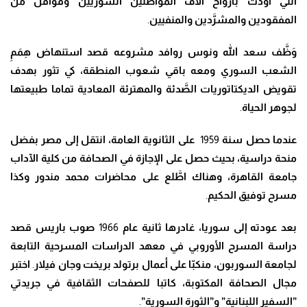
التي أودت بأرواح آلاف المواطنين السوريين وقوافل من
المفقودين والمش
رَّ
دين والمنفيين
.
وَظَّ
ف سعد الله ونوس روافد مشروعه قصد استنهاض
هِمَمِ
الشعب السوري ومعه باقي شعوب المنطقة
،
كي تثور بهدف
تقويض الديكتاتوريات ال
صَّ
دئة والمهترئة المعادية تماما طبيعتها
لجوهر الحياة
.
عندما حصل سنة
1959
على الثانوية العامة
، انتقل إلى مصر بفضل
منحة دراسية، بحيث حصل على الإجازة في الصحافة من كلية الآداب
جامعة القاهرة، وهناك ا
طَّ
لع على محاضرات محمد مندور وكذا
مسرح توفيق الحكيم
.
بعد عودته إلى سوريا، غادرها ثانية عام
1966
صوب باريس قصد
دراسة المسرح الأوروبي في معهد الدراسات المسرحية التابعة
لجامعة السوربون
، منك
بّ
ا
على أعمال برتولد بريخت وجان فيلار
.
اختبر
مجال الصحافة المكتوبة
، كاتبا للصفحات الثقافية في جريدتي
”السفير اللبنانية” و”الثورة السورية”
.