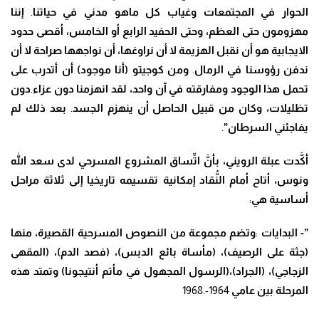
الحوار في المجتمعات وغياب كل ماهو مدني في حياتنا
.
إننا
مهزومون حتى العظم
، وحتى الحفيد الرابع أو الخامس، أقصى حدود
الايجابية هو أن نقبل الهزيمة لا أن نراوغها، أن نواجهها صراحة لا أن
ندفن رؤوسنا في الرمال
.
ومن كوجيتو (أنا موجود) أن أتدرب على
تحمل هذا الوجود ومفارقته في آن واحد
، لقد انهزمنا دون عزاء
.
دون
تظليلات
،
وكان من قبيل الحاصل أن ينهزم الجسد
.
بعد ذلك لم
يفاجئني السرطان”
.
أ
كَّ
دت عبلة الرويني
،
بأ
نَّ
ا
تِّ
ساق المشروع المسرحي لدى سعد الله
ونوس
، أتاح أمام ال
نُّ
قاد إمكانية تقسيمه تاريخيا إلى ثلاثة مراحل
أساسية هي
:
”- البدايات
:
وتضم مجموعة من النصوص المسرحية القصيرة
،
منها
(جثة على الرصيف)
، (مأساة بائع الدبس)، (فصد الدم)، (المقهى
الزجاجي)، (الجراد)،(الرسول المجهول في مأتم أنتيجونا) وتمتد هذه
المرحلة بين عامي
1964-.1968