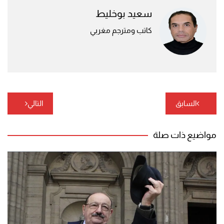
سعيد بوخليط
كاتب ومترجم مغربي
تصفّح
السابق
التالي
المقالات
مواضيع ذات صلة