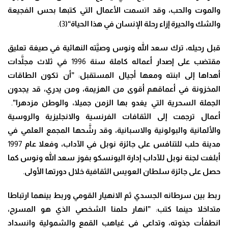
والموت والحب، وقد اتسمت الأعمال التي كتبها بحس الفجيعة
والشك والحيرة إزاء رحلة الإنسان في هذا الحياة
“(
3
)
.
قبل رحيله
،
ترك سعد الله ونوس وص
يَّ
ته النهائية في صيغة تعليق
مقتضب على إصدار أعماله كاملة سنة
1996
في ثلاث مج
لَّ
دات
أهداها إلى ابنته ومعها أجيال المستقبل
:
”أن تكون الطاقات
المخزونة في أعماقهم أقوى من الهزيمة
، ومن يدري، قد يجدون
الجملة السحرية التي يغدو بها الزمن جميلا، والوطن مزدهرا”
.
أعمال ترجمت إلى الثقافات الفرنسية والانجليزية والروسية
والألمانية والبولونية والاسبانية
، وقد ر
شَّ
حها المجمع العلمي في
مدينة حلب للتنافس على جائزة نوبل في الآداب، وفعلا عام
1997
أبلغت لجنة نوبل للآداب إدارة اليونسكو بفوز سعد الله ونوس كما
حصل على جائزة سلطان العويس الثقافية خلال دورتها الأولى
.
ربط بين سرطانه الجسدي ثم الانهيار القومي وربط بينهما ارتباطا
متداخلا حينما كتب
:
”انهار حلمنا الشخصي الذي هو المسرح
،
انطفأت جذوته، وتداعى في غياهب القمع والشمولية وانسداد