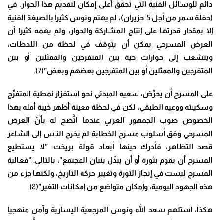
دائم للوسائل الفنية التي تحقق أعلى إمكان لتقديم هذا الحوار
.
في
(حفلة سمر من أجل
5
حزيران)
، لم يهتم ونوس كثيرا بالصيغة الفنية
إلا بمقدار قدرتها على إنتاج المشاركة والحوار، ولم يهمه كثيرا أن
العرض المسرحي يمكن أن يتوقف في لحظة من اللحظات،
ويتشعب إلى حوارات حية بين المتفرجين والممثلين أو بين
المتفرجين والممثلين أو بين المتفرجين بعضهم وبعض”(
7
)
.
على المسرح أن يح
رِّ
ض
، سعيه المبدئي نحو استفزاز نمطية المتف
رِّ
ج
وسكينته ووعيه الطبقي، لكن في لحظة معينة أظهر خيبة أمله بهذا
الخصوص صوب الجمهور العربي
عندما ا
تَّ
ضح له بأ
نَّ
العرض
المسرحي وفق أسلوب مسرح الخطابة لم يخرج الناس إلى الشاعر
قصد التظاهر
، فأدرك حينها أبعاد قولة بريخت
:
”لا يستطيع
المسرح أن يقوم بثورة أو أن يب
دِّ
ل بنيان المجتمع”
، بالتالي
:
”فعالية
المسرح
ليست في
إ
نجاز الثورة وتغيير حركة التاريخ
، ولكنها جزء من
هذه الجهود اليومية، وإمكان متواضع من إمكانات التغير”(
8
)
.
هكذا
،
استلهم سعد الله ونوس المرجعية اليسارية وآمن منهجيا