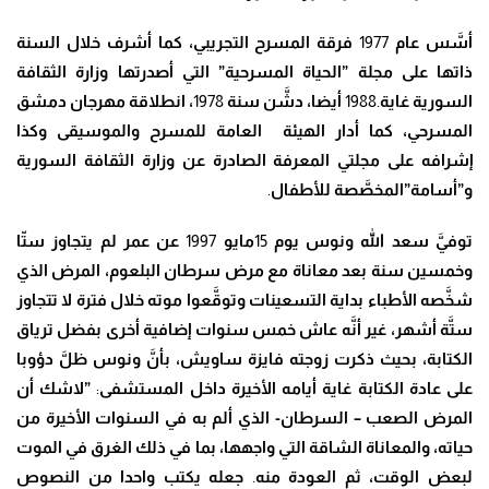
أ
سَّ
س عام
1977
فرقة المسرح التجريبي
، كما أشرف خلال السنة
ذاتها على مجلة ”الحياة المسرحية” التي أصدرتها وزارة الثقافة
السورية غاية
.1988
أيضا
، د
شَّ
ن سنة
1978
، انطلاقة مهرجان دمشق
المسرحي، كما أدار الهيئة العامة للمسرح والموسيقى وكذا
إشرافه على مجلتي المعرفة الصادرة عن وزارة الثقافة السورية
و”أسامة”المخ
صَّ
صة للأطفال
.
توف
يَّ
سعد الله ونوس يوم
15
مايو
1997
عن عمر لم يتجاوز س
تّ
ا
وخمسين سنة بعد معاناة مع مرض سرطان البلعوم
،
المرض الذي
ش
خَّ
صه الأطباء بداية التسعينات وتو
قَّ
عوا موته خلال فترة لا تتجاوز
س
تَّ
ة أشهر
،
غير أ
نَّ
ه عاش خمس سنوات إضافية أخرى بفضل ترياق
الكتابة
، بحيث ذكرت زوجته فايزة ساويش، بأ
نَّ
ونوس ظ
لَّ
دؤوبا
على عادة الكتابة غاية أيامه الأخيرة داخل المستشفى
:
”لاشك أن
المرض الصعب – السرطان- الذي ألم به في السنوات الأخيرة من
حياته
، والمعاناة الشاقة التي واجهها، بما في ذلك الغرق في الموت
لبعض الوقت، ثم العودة منه
.
جعله يكتب واحدا من النصوص