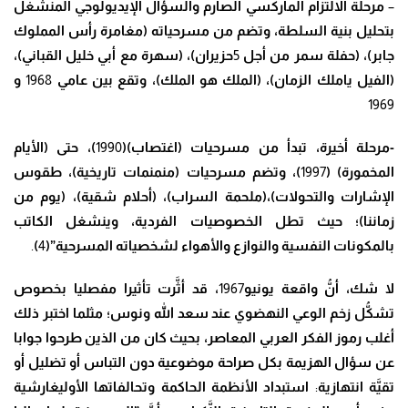
–
مرحلة الالتزام الماركسي الصارم والسؤال الإيديولوجي المنشغل
بتحليل بنية السلطة
، وتضم من مسرحياته (مغامرة رأس المملوك
جابر)، (حفلة سمر من أجل
5
حزيران)،
(سهرة مع أبي خليل القباني)
،
(الفيل ياملك الزمان)، (الملك هو الملك)، وتقع بين عامي
1968
و
1969
-مرحلة أخيرة
، تبدأ من مسرحيات (اغتصاب)(
1990
)،
حتى (الأيام
المخمورة) (
1997
)
،
وتضم مسرحيات (منمنمات تاريخية)
، طقوس
الإشارات والتحولات)،(ملحمة السراب)، (أحلام شقية)، (يوم من
زماننا)
؛ حيث تطل الخصوصيات الفردية
، وينشغل الكاتب
بالمكونات النفسية والنوازع والأهواء لشخصياته المسرحية”(
4
)
.
لا شك
،
أنُّ واقعة يونيو
1967
، قد أ
ثَّ
رت تأثيرا
مفصليا بخصوص
تش
كُّ
ل زخم الوعي النهضوي عند سعد الله ونوس
؛
مثلما اختبر ذلك
أغلب رموز الفكر العربي المعاصر
، بحيث كان من الذين طرحوا جوابا
عن سؤال الهزيمة بكل صراحة موضوعية دون التباس أو تضليل أو
تق
يَّ
ة انتهازية
:
استبداد الأنظمة الحاكمة وتحالفاتها الأوليغارشية