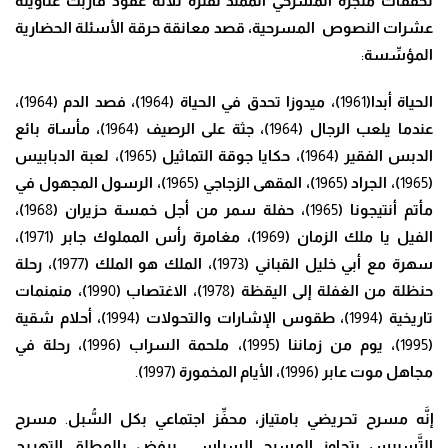
تحققات منجزه المسرحي الممت
دِّ
لفترة ثلاثة عقود قاربت عناوينه
عشرات النصوص المسرحية، قصد معانقة حرقة الأسئلة الحضارية
المؤ
سِّ
سة
:
الحياة أبدا(
1961
)
،
ميدوزا تحدق في الحياة (
1964
)
،
فصد الدم (
1964
)
،
عندما يلعب الرجال (
1964
)
،
جثة على الرصيف (
1964
)
،
مأساة بائع
الدبس الفقير (
1964
)
،
حكايا جوقة التماثيل (
1965
)
،
لعبة الدبابيس
(
1965
)
،
الجراد (
1965
)
،
المقهى الزجاجي (
1965
)
،
الرسول المجهول في
مأتم أنتيجونا (
1965
)
،
حفلة سمر من أجل خمسة حزيران (
1968
)
،
الفيل يا ملك الزمان (
1969
)
،
مغامرة رأس المملوك جابر (
1971
)
،
سهرة مع أبي خليل القباني (
1973
)
،
الملك هو الملك (
1977
)
، رحلة
حنظلة من الغفلة إلى اليقظة (
1978
)،
الاغتصاب (
1990
)
،
منمنمات
تاريخية (
1994
)
،
طقوس الإشارات والتحولات (
1994
)
،
أحلام شقية
(
1995
)
،
يوم من زماننا (
1995
)
،
ملحمة السراب (
1996
)
،
رحلة في
مجاهل موت عابر (
1996
)
،
الأيام المخمورة (
1997
)
.
إنَّ
ه مسرح تحريضي بامتياز
،
مح
فِّ
ز اجتماعي بكل ال
سُّ
بل
.
مسرح
ال
تَّ
سييس يتجاوز المسرح السياسي
.
يرفض بالمطلق التهريج