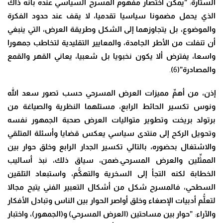
الستارة
:
”يمكن اختصار مفهوم
المسرح السياسي عنده بأنه ذاك
الذي يحمل مضمونا سياسيا تقدميا
، لا يقف عند حدود الفكرة
والموضوع، بل يتجاوزهما إلى الشكل وطريقة العرض، التي ينبغي
أن تنفلت من الأطر الجامدة، والمعايير التقليدية لتخاطب جمهورا
واسعا، يفترض ألا يكون نخبويا بل شعبيا، يعاني القهر والقمع
والمصادرة”(
6
)
.
إذن
،
من أه
مِّ
مميزات العرض المسرحي حسب تصور سعد الله
و
نوس تكسير الحائط الرابع
، مستلهما النظرية والصياغة من
برتولد بريخت وتطوير متواليات العرض صحبة الجمهور نفسه
وتحويل الركح إلى منتدى سياسي يعكس قضايا وأسئلة المتلقي
وا
لا
شتغال بحضوره، بالتالي تكسير الجدار الرابع وخلق حوار بين
المم
ثِّ
لين والعرض المسرحي
.
ضمن
،
سياق ذلك
، نبذ أساليب
الخطابة لكنه التجأ إلى السخرية والته
كُّ
م، واستبعاد التلقين
السطحي، فالمسرح شكل من أشكال التعبير الفني يتيح مجالا
لتع
لُّ
م أدبيات الإصغاء وخلق أواصر الحوار بين الناس وتبادل الأفكار
والآراء
:
”حوار بين مساحتين (العرض المسرحي) و(الجمهور)، واختبار