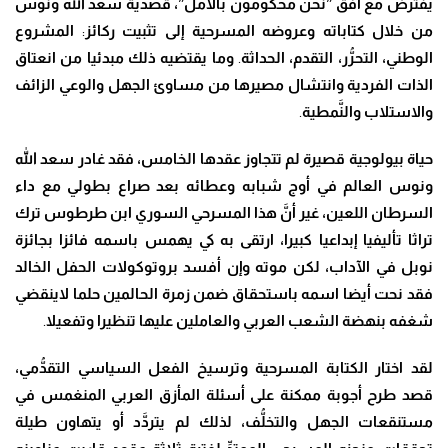
يفترض مع أفق ”نحن محكومون بالأمل”
، قصدية سعد الله ونوس
من خلال كتاباته وعروضه المسرحية إلى تثبيت ركائز
:
المشروع
الوطني
،
التح
رُّ
ر
،
التقدم
،
الحداثة
.
وما يقتضيه ذلك مبدئيا من انعتاق
الذات الفردية وانتشال مصيرها من مساوئ الجهل والوعي الزائف
والاستلاب وال
نَّ
مطية
.
حياة بيولوجية قصيرة لم تتجاوز عقدها الخامس
، فقد غادر سعد الله
ونوس العالم في أوج شبابه وعطائه بعد صراع بطولي مع داء
السرطان اللعين، غير أ
نَّ
هذا المسرحي السوري ابن طرطوس ترك
تراثا تأليفيا إبداعيا كبيرا، ارتقى به كي يهمس باسمه فائزا بجائزة
نوبل في الآداب، لكن موته و
إ
ن أفسد بروتوكولات الحفل الخالد
فقد نحت أيضا اسمه باستحقاق ضمن زمرة الحالمين حلما لاينقضي
شغفه بنهضة الشعب العربي والعاملين عليها تنظيرا وتفعيلا
.
لقد اختار الكتابة المسرحية وترسيخ الفعل السياسي التق
دُّ
مي
،
قصد طرح أجوبة ممكنة على أسئلة المأزق العربي المنغمس في
مستنقعات الجهل والتخ
لُّ
ف، لذلك لم يتر
دَّ
د أو يتهاون طيلة