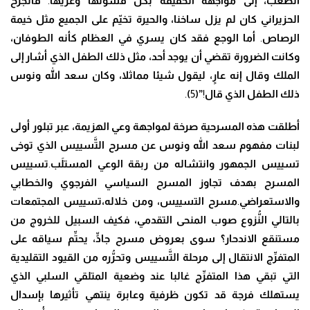
الصعب، إلى مواجهة الحقيقة بكل قسوتها وعريها
.
فالجرح
الحزيراني كان لم يزل ساخنا، والحيرة تخ
يّ
م على الجميع مثل خيمة
الرصاص
.
أما الوجع فقد كان يسري في العظام كأنه الطوفان
،
وكانت الضرورة تقضي أن يوجد
أ
حد، مثل ذلك الطفل الذي أشار إلى
الملك وقال إنه عا
رٍ
، ليقول شيئا مماثلا، وكان سعد الله ونوس
ذلك الطفل الذي قال
!
”
(
5
)
.
أطلقت هذه المسرحية صرخة لمواجهة وعي الهزيمة
، عبر تبلور أولى
لبنات مفهوم سعد الله ونوس عن مسرح ال
تَّ
سييس الذي توخى
تسييس الجمهور وانتشاله من ربقة الوعي المست
لَ
ب
.
تسييس
المسرح بهدف تجاوز المسرح السياسي الفرجوي والخطابي
والاستعراضي
.
مسرح التسييس
،
ومن خلاله
،تسييس المجتمعات
بالتالي ال
نُّ
زوع صوب المنحى التقدمي، فكيف السبيل للخروج من
مستنقع الاندحار؟ سوى بعروض مسرح جا
دٍّ
، يح
تِّ
م سياقه على
المتف
رِّ
ج الانتقال إلى مرحلة ال
تَّ
سييس وتح
رُّ
ره من القيود التقليدية
التي تبقي هذا المتف
رِّ
ج غالبا عند وضعية المتلقي السلبي الذي
يستهلك فرجة قد تكون ظرفية وعابرة ينتهي تأثيرها بإسدال