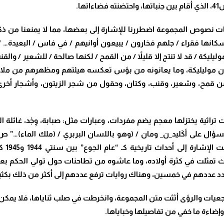
ا.
 نصوص المجموعة اضطررنا للإشارة إلى بعضها، مما لا يمنعنا من ذك
كانها فقراء / جلهم فخارون / يبيعون أوانيهم / في فاس / البعيدة… 
ليكة / قد لا تنتج إلا قليلاً / من القمح / لكنها صالحة / للشعير / والق
رى كثيرة…” ص36، في وصف لسكان موليليكة، وما يعانونه من بؤس تعكسه هيئتهم وم
 من قمح، وشعير، وقنب، وكتان، وحقول من شجر الزيتون، وأشجار أخرى
تراثية يختزلها معجم يضم مفردات، وعبارات مثل: صبابة، وِجْد، غائل
ث تمثلت في كثرة أولاده، وما عاشوه من تطاحنات حول تولي الحكم بعد
مرجعيات والرؤى أثثت متن المجموعة، وانخرطت في صلب ثناياها، فلا يمك
ضاءة ما خفي من تفاصيلها وخباياها.