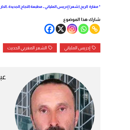
* مغارة الريح (شعر) إدريس الملياني ــ مطبعة النجاح الجديدة ـ الدار البيضاء 2001 ـ حاصل على جائزة المغ
شارك هذا الموضوع
إدريس الملياني
الشعر المغربي الحديث
عبد