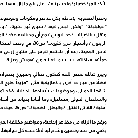
النّكد المرّ/ خضراء/ وا حسرتاه / …على باي ما زال فيها” ص41، الذي أقام بين جنباتها، واحتضنته فضاءاته
ونظراً لصعوبة الإحاطة بكل عناصر ومكونات وموضوعات
“موليليكة”: “ولكن، ليس فيها / سوى دُور حقيرة… / وس
مثقل/ بالضرائب / حد البؤس / مع أن مدينتهم هذه / المولي
الزيتون / وأشجار أخ
فاس البعيدة، رغم أن بلدتهم تتوفر على منتوج زراعي
حمأتها ساكنتها بسبب ما تعانيه من تهميش وعزلة.
ويبرز كذلك عنصر اللغة كمكون جمالي وتعبيري بحمولات 
والسلطان المولى إسماعيل، وما أحاط بحياته من أحدا
أهلية / القاتل القتيل / والبطل الضحية!..” ص26، حيث حدد عددهم في خمسين، وهناك روايات ترفع عددهم إلى أكثر من ذلك بكثير.
ورغم ما أثرناه من مظاهر إبداعية، ومواضيع مختلفة ال
يكفي من دقة وتدقيق وشمولية لملامسة كل جوانبها، وإ