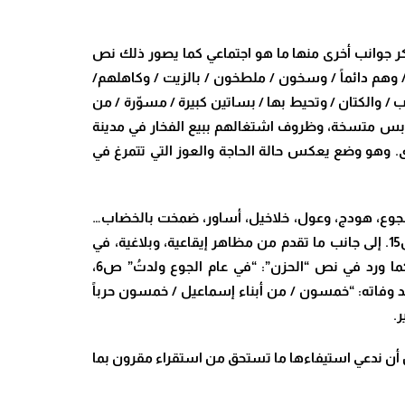
ر جوانب أخرى منها ما هو اجتماعي كما يصور ذلك نص
/ وهم دائماً / وسخون / ملطخون / بالزيت / وكاهلهم/
نب / والكتان / وتحيط بها / بساتين كبيرة / مسوّرة / من
ظهرهم من ملابس متسخة، وظروف اشتغالهم ببيع الفخار في مدينة
. وهو وضع يعكس حالة الحاجة والعوز التي تتمرغ في
ة الجوع، هودج، وعول، خلاخيل، أساور، ضمخت بالخضاب…
فضلاً عن عبارات أخرى بالأمازيغية مثل: “مزيداً اطرح السؤال على أكَليد_ن_ ومان / (وهو باللسان البربري / (ملك الماء)…” ص15. إلى جانب ما تقدم من مظاهر إيقاعية، وبلاغية، في
شقها الجمالي، وموضوعات بأبعادها الدلالية، فقد تمت الإشارة إلى أحداث تاريخية كـ “عام الجوع” بين سنتي 1944 و1945 كما ورد في نص “الحزن”: “في عام الجوع ولدتُ” ص6،
 وفاته: “خمسون / من أبناء إسماعيل / خمسون حرباً
ن أن ندعي استيفاءها ما تستحق من استقراء مقرون بما