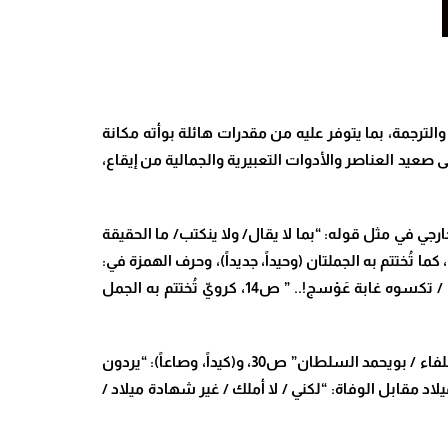
لترجمة، بما يتوفر عليه من مقدرات هائلة بوأته مكانة
ى صعيد العناصر والأدوات التعبيرية والجمالية من إيقاع،
رجي في مثل قوله: “بما لا يقال/ ولا ينكتب/ ما الحقيقة
ارجياً وداخلياً في: “زاداً وحيداً/ وميلاداً جديداً” ص17، الذي يتكرر أربع مرات، كما تُختتم به الجملتان (وحيداً، جديداً)، وحرف الهمزة في:
“حورية ماء / تصّاعد ليلاً مثل عمود ضياء… / لتنشّف شعر غدائرها الخضراء” ص11، والجيم في: “وابن السماء المتوّج / وهو الآن / تكسوه غابة عَوْسج!.. ” ص14، كرويّ تُختتم به الجمل
وبلاغياً باستخدام الجناس: “بكل مكان/ خراج خراج” ص20، حيث تتكرر كلمة خراج، ونفس الشيء يحدث مع (لكن): “ولكن ولكن، خلفاء / بويحمد السلطان” ص30، و(كيداً، وصاعاً): “يردون
/ كالبهاليل!..” ص37، في مقابلة الحكماء للبهاليل، والميلاد مقابل الوفاة: “لكني / لا أملك / غير شهادة ميلاد /