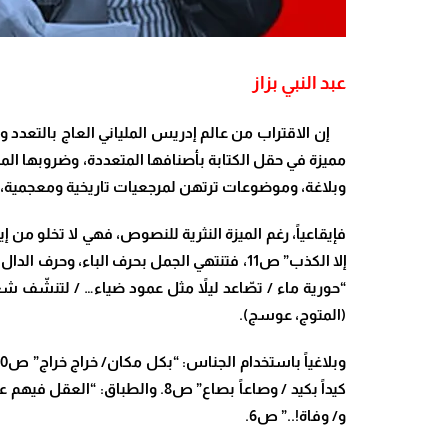
عبد النبي بزاز
إن الاقتراب من عالم إدريس الملياني العاج بالتعدد وا
مميزة في حقل الكتابة بأصنافها المتعددة، وضروبها المتنو
وبلاغة، وموضوعات ترتهن لمرجعيات تاريخية ومعجمية، عمد
فإيقاعياً، رغم الميزة النثرية للنصوص، فهي لا تخلو من 
(المتوج، عوسج).
و/ وفاة!..” ص6.