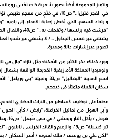
وتتميز المجموعة أيضاً بصور شعرية ذات نَفَس رومانسي 
في الفجر قتيل!..” ص10، في مَتْحٍ 
تصوير عبر إشارات دالة ومعبرة.
سكان القبيلة متمثلاً في ذبحهم.