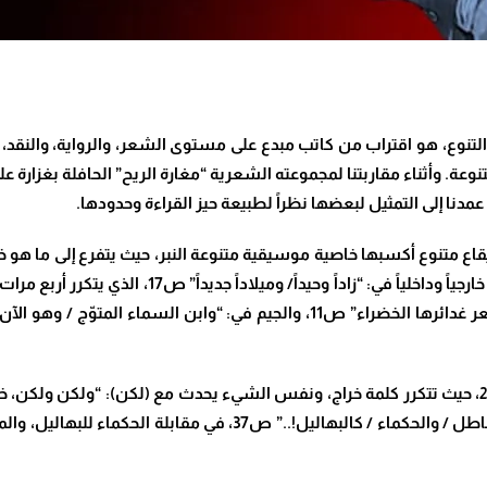
لتنوع، هو اقتراب من كاتب مبدع على مستوى الشعر، والرواية، والنقد، وا
عة. وأثناء مقاربتنا لمجموعته الشعرية “مغارة الريح” الحافلة بغزارة عل
نا إلى التمثيل لبعضها نظراً لطبيعة حيز القراءة وحدودها.
إيقاع متنوع أكسبها خاصية موسيقية متنوعة النبر، حيث يتفرع إلى ما هو خا
إلا الكذب” ص11، فتنتهي الجمل بحرف الباء، وحرف الدال خ
كيداً بكيد / وصاعاً بصاع” ص8. والطباق: “العقل فيهم عاطل / والحكماء 