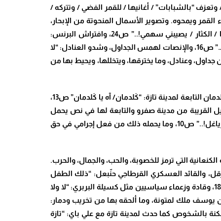
عزف “بالشبابات” / أغانيها / للقمر الفضي / وتتركه /
تال ضوء القمر ويمحوه. وتصوير الأسمال المنحوتة من الإبحار،
وارتداد السهم، الذي يُخطئ إصابة الأعداء، إلى راميه: “وأسمالي التي قُدّت من الإبحار… / وحين أهمّ أن أرمي / عدواً من أعاديها / الكثار / يصيبني سهمي!..” ص24، وافتراش البرنس:
“فرشت فيه برنسها / وتغطت به…” ص40، وانتعال الطفل الراعي للصخر: “ذلك الطفل الذي يرعى الشياه / حافياً ينتعل الصخر…” ص16، والإنصات لهمس الجداول، وشدو العنادل: “لا
صر الطبيعة ومكوناتها؛ من جداول، وعنادل، وما يخترقها، ويتخللها، ويحيط بها من
وورد كذلك ذكر الكثير من الأمكنة؛ مثل تازة: “جال في تازة: عليا وسفلى” ص4، وواد أمليل: “في أعماق واد أمليل” ص10، وقرية كَلدمان التابعة لمدينة تازة: “كَلدمان/ آه يا كَلدمان” ص13،
على الطريق نحو نوميديا” ص30، ومدن مغربية من قبيل البهاليل القريبة من مدينة صفرو والتابعة لها في نص يحمل
اسم المدينة “البهاليل” ص33، وقبيلة “بني ورياغل” الأمازيغية الريفية التابعة لمدينة الحسيمة حيث نقرأ: “ذبح المذبوح / بني ورياغل!..” ص10، وما يحمله ذلك من فعل إجرامي في حق
اطير من التراث الحضاري القديم، مثل عشتروت: “يا أخت عشتروت/ أنا ابنكِ الذي به سُررت” ص27، الإلهة الكنعانية التي ترمز للخصوبة، والحب، والجمال، والحرب.
 في عتبات البيوت / وفوق السطوح…” ص7، والإمبراطور البيزنطي هرقل، والقائد العسكري القرطاجي حنّبعل: “ذلك الطفل
هرقل / يأكل النار ويمشي / في حمى حنّبعل” ص16. وعلماء كابن خلدون: “يا ابن خلدون العليم / ظهرنا انهَدّ ولا/ ذنب لدهر” ص18، وقادة وزعماء سياسيين مثل كسيلة البربري: “لا ولا
م والقائد الفرنسي نابليون: “نهرب من برد إلى جوع / ومن جوع إلى جلاد / كجند نابليون” ص25، وعلي بن يوسف ملك لمتونة، وما ألحقه بها من تخريب ودمار:
 أسر السكان / بعد أن خرب هذه المدينة / عنوة / وخربها تخريباً تاماً…” ص32. وتداخل الأمكنة بالشخوص كما حدث لمدينة تازة مع علي باي: “تازة