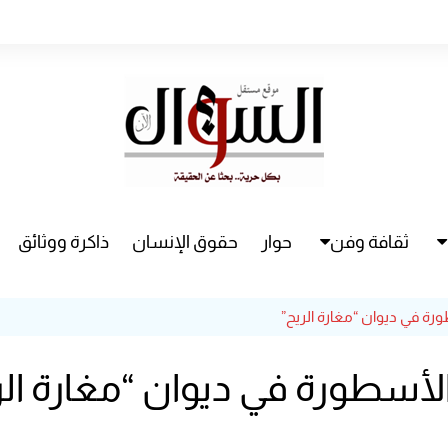
ثقافة وفن
حوار
حقوق الإنسان
ذاكرة ووثائق
راء
سينما
ة في ديوان “مغارة الريح”
مسرح
أسطورة في ديوان “مغارة الر