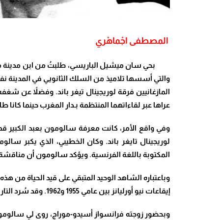
المصطفى اجْماهْري
بحي سان ميشيل الباريسي، طلبتُ من ابن مدينة مازاغان
المازغانيين فرقة لوريجينال تيغر باند.
وفضلاً عن شغفه ا
عراها عبر لقاءاتهما المنتظمة بـدار المغرب
حينما كانا ط
وفي واقع الأمر، كانت معرفة سالومون بعبد الكبير قديم
لوريجينال تايغر باند. وكان الخطيبي، الذي يكبر سالو
المكتوبة باللغة الفرنسية. ويؤكد سالومون أن مناقشة ا
و
باعتباره الشاهد الوحيد المتبقي على قيد الحياة من هذ
إيقاعات نيو أورليانز بين عامي 1955 و1962. وقد سُرد التاريخ المفصل لهذه المجموعة في كتابي “الجديدة، آثار أقدام على الشاطئ