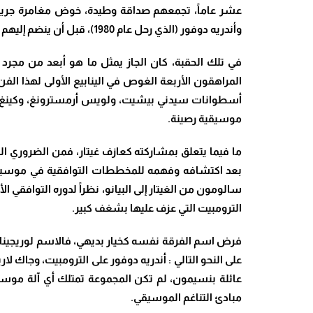
عشر عاماً، تجمعهم صداقة وطيدة، خوض مغامرة جريئة
وأندريه دوفور (الذي رحل عام 1980)، قبل أن ينضم إليهم عبد الله بنشرقي في مرحلة لاحقة
في تلك الحقبة، كان الجاز يمثل ما هو أبعد من مجرد 
المراهقون الأربعة الغوص في الينابيع الأولى لهذا ال
أسطوانات سيدني بيشيت، ولويس أرمسترونغ، وكينغ أولي
موسيقية رصينة
.
ما فيما يتعلق بمشاركته كعازف غيتار، فمن الضروري ال
بعد اكتشافه وفهمه للمخططات التوافقية
في موسيقى 
سالومون من الغيتار إلى البيانو، نظراً لدوره التوافقي
الترومبيت التي عزف عليها بشغف كبير
.
فرض اسم الفرقة نفسه كخيار بديهي، فالاسم لوريجينال تايغر باند جاء تكر
على النحو التالي : أندريه دوفور على الترومبيت، وجاك ل
عائلة بنسيمون، لم تكن المجموعة تمتلك أي آلة موسيقية
مبادئ التناغم الموسيقي
.