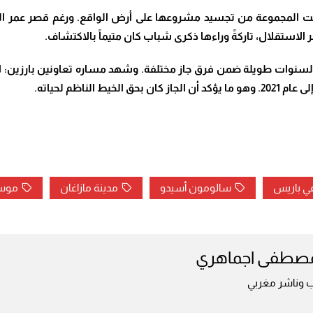
 الاستقلال، تاركةً وراءها ذكرى شباب كان متيماً بالاكتشاف.
نوات طويلة ضمن فرق جاز مختلفة. وشهد مساره تعاونين بارزين: الأو
.
في باريس
سالومون أسيدو
مدينة مازاغان
موسي
مصطفى اجماهري
ب وناشر مغربي