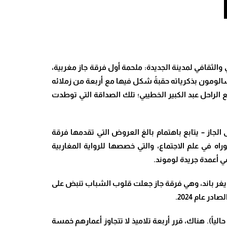
لثقافي لمدينة الجديدة: ملحمة أول فرقة جاز مغربية،
ار من هذا النوع في الجديدة، أحيا سالومون بذكرياته حقبةً شكل فيها مع أربعة من زملائه
راحل عبد الكبير الخطيبي؛ تلك الصداقة التي توطدت
الجاز – يتابع باهتمام بالغ العروض التي تقدمها فرقة
اه في علم الاجتماع، والتي خصصها للرواية المغاربية
ي أعمدة جريدة لوموند
.
 تايغر باند، وهي فرقة جاز جعلت قلوب الشباب تنبض على
الصادر
عام 2024
.
 في ساحة كوليج مازغان (ثانوية ابن خلدون حالياً). هناك، قرر أربعة تلاميذ لا تتجاوز أعمارهم خمسة