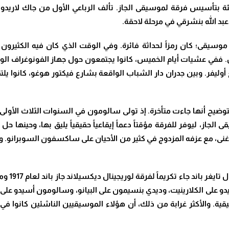
 بتأسيس فرقة لموسيقى الجاز. تألف الرباعي الأول من جاك لاريدو،
.
موسيقى؛ كان رمزاً لحداثة فائرة. وفي الوقت الذي كان فيه الكثيرون 
فن. ففي عشيات أيام الخميس، كانوا يجتمعون حول جهاز الفونوغراف الوح
فر. وبين جدران دار الشباب الواقعة بشارع فيكتور هوغو، كانوا يلت
توضيح أنها جاءت متأخرة. إذ تولى سالومون في السنوات الثلاث الأولى
الجاز، ليوفر للفرقة مؤقتاً دعماً إيقاعياً حقيقياً يليق بها، وحينها 
 الأغنى، مع عزفه المزدوج في كثير من الأحيان على ساكسفون السوبرانو. و
يماً لفرقة لوريجينال ديكسيلاند جاز باند لعام 1917 ومعزوفتهم الشهيرة تايغر راغ
اريدو على الكلارينيت، وديدي بنسيمون على البيانو، وسالومون أسيدو على
. والأكثر غرابة من ذلك، أن هؤلاء الموسيقيين الناشئين كانوا في ال