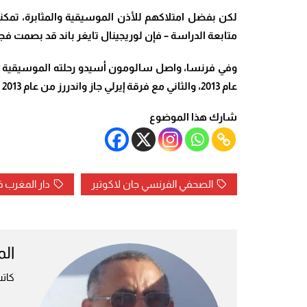
متابعة الدراسة – فإن لوريجينال تايغر باند قد بصمت فجر
وفي فرنسا، واصل سالومون أسيدو رحلته الموسيقية لس
عام 2013، والثاني مع فرقة إيرلي جاز واندررز
من
عام 2013 إلى عام 2021. وهو ما يؤكد أن الجاز كان بحق الخيط الناظم لحياته
شارك هذا الموضوع
الصحفي الفرنسي جان لاكوتير
دار المغرب 
ال
كات