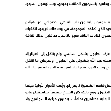
 ودافيد بنسيمون الملقب بـديدي، وسالومون أسيدو،
يستمعون إليه من باب التباهي الاجتماعي، قرر هؤلاء
يد الذي تملكه المجموعة، في بيت جاك لاريدو، لتفكيك
همون كتابات الناقد هوغ باناسي، صاقلين بذلك ثقافة
 عزف الطبول بشكل أساسي. ولم ينتقل إلى الغيتار إلا
حل محله عبد الله بنشرقي على الطبول. وسرعان ما انتقل
في وقت لاحق، عندما عاد لممارسة الجاز، استقر على آلة
.
وزُعت الأدوار الأولية حينها
 الطبول. ومع ذلك، كان التحدي جسيماً، فباستثناء بيانو
بداية عصاميين تماماً، لا يتقنون قراءة السولفيج ولا