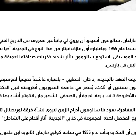
، سالومون أسيدو، أن يروي لي جانباً غير معروف من التاريخ الفني وا
والتي أسسها تلاميذ من السلك الثانويي في المدينة نفسها عام 1955. وباعتباره أول عازف غيت
لموسيقي، استرجع سالومون بتأثر شديد ذكريات صداقته العميقة مع ال
البين في باريس
.
ة العهد بالجديدة، إذ كان الخطيبي – باعتباره عاشقاً حقيقياً لموسيقى 
مون بسنتين أو ثلاث، يُحضر في جامعة السوربون أطروحته لنيل الدكتور
لأطروحة كانت بارعة، لدرجة أن الصحفي الشهير جان لاكوتير
أشاد بها ف
ه المغامرة، يعود بنا سالومون أدراج الزمن ليروي نشأة فرقة لوريجينال
” 
وبحضور زوجته فرانسواز أسيدو-موراج، روى لي سالومون أن الحكاية بدأت عام 1955