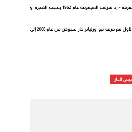
لكن بفضل امتلاكهم للأذن الموسيقية والمثابرة، تمكنت المجموعة من تجسيد مشروعها على أرض الواقع. ورغم قصر عمر الفرقة – إذ تفرقت المجموعة عام 1962 بسبب الهجرة أو
ل مع فرقة نيو أورليانز جاز سبوكن
من عام 2005 إلى
قى الجاز