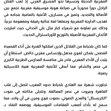
المغربية الحديثة وجسرها نحو المشرق العربي. إذ لعب الفنان
الراحل دوراً محورياً في صياغة هوية موسيقية مغربية تجمع بين
الأصالة والتجديد، وتميز في مسارين، الأغنية بالعامية بنجاحه في
تهذيب الدارجة المغربية وجعلها لغة غنائية رقيقة ومفهومة عربياً،
وذلك عبر تعاونه مع شعراء كبار مثل علي الحداني، حيث امتزجت
الألحان المغربية الأصيلة بالتوزيع الأوركسترالي الحديث.
كما كان بلخياط من القلائل الذين امتلكوا القدرة على أداء القصيدة
الفصحى بتمكن لغوي مذهل وإحساس مغربي خالص. استطاع أن
يثبت أن الأداء المغربي قادر على منافسة المدارس الطربية الكبرى
في مصر والشام، مما أعطى للأغنية المغربية هيبة كلاسيكية
رصينة.
تجاوزت شهرة عبد الهادي بلخياط حدود المغرب لتصل إلى قلب
القاهرة وبيروت في عصر العمالقة. وتتجلى مكانته في صوت
“الكريستال” والمدى الصوتي، بصوت قوي ومرن في آن واحد، مما
سمح له بأداء أصعب المقامات الموسيقية، ووصفه النقاد بـ