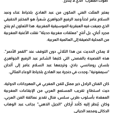
“صوت المغرب” الذي لا يتكرر.
يعتبر المثلث الفني المكون من عبد الهادي بلخياط غناء وعبد
السلام عامر لحناً وعبد الرفيع الجواهري شعراً، هو المختبر الحقيقي
الذي صِيغت فيه العبقرية الموسيقية المغربية. هذا التعاون لم ينتج
مجرد أغانٍ، بل أنتج “معلقات مغربية حديثة” نقلت الأغنية المغربية
من المحلية الضيقة إلى العالمية العربية
.
لا يمكن الحديث عن هذا الثلاثي دون التوقف عند “القمر الأحمر”.
هذه القصيدة بالفصحى التي كتبها الشاعر عبد الرفيع الجواهري
بلسان رومانسي باذخ، وترجمها عبد السلام عامر إلى ألحان
“سيمفونية”، وجدت في حنجرة عبد الهادي بلخياط الوعاء المثالي
.
كان الفنان الراحل خير ممثل للفن المغربي في المهرجانات الدولية،
حيث استطاع تقريب المستمع العربي من الإيقاعات المغربية
المعقدة بأسلوب طربي سلس، فنال تقدير عمالقة الفن العربي،
وكان يُنظر إليه كأحد أركان “الجيل الذهبي” بجانب عبد الوهاب
الدكالي ومحمد الحياني.