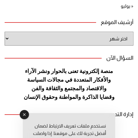
« يوليو
أرشيف الموقع
أرشيف
الموقع
السؤال الآن
منصة إلكترونية تعنى بالحوار ونشر
الآراء
والأفكار المتعددة في مجالات
السياسة
والاقتصاد والمجتمع والثقافة
والفن
وقضايا الذاكرة والمواطنة
وحقوق الإنسان
إدارة التحرير
نستخدم ملفات تعريف الارتباط لضمان
رئيس التحرير: عبد الرحيم التوراني
أفضل تجربة لك على موقعنا. إذا واصلت
رئيس التحرير المساعد: المعطي قبال