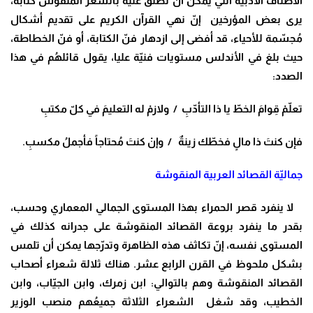
الأصناف الأدبية التي يمكن أن نطلق عليه بالشعر المنقوش كتابةً،
يرى بعض المؤرخين إنّ نهي القرآن الكريم على تقديم أشكال
مُجسّمة للأحياء، قد أفضى إلى ازدهار فنّ الكتابة، أو فنّ الخطاطة،
حيث بلغ في الأندلس مستويات فنيّة عليا، يقول قائلهُم في هذا
الصدد:
تعلّمْ قِوامَ الخطّ يا ذا التأدّبِ / ولازمْ له التعليمَ في كلّ مكتبِ
فإن كنتَ ذا مالٍ فخطّك زينةٌ / وإنْ كنتَ مُحتاجاً فأجملُ مكسبِ.
جماليّة القصائد العربية المنقوشة
لا ينفرد قصر الحمراء بهذا المستوى الجمالي المعماري وحسب،
بقدر ما ينفرد بروعة القصائد المنقوشة على جدرانه كذلك في
المستوى نفسه، إنّ تكاثف هذه الظاهرة وتدرّجها يمكن أن تلمس
بشكل ملحوظ في القرن الرابع عشر. هناك ثلالة شعراء أصحاب
القصائد المنقوشة وهم بالتوالي: ابن زمرك، وابن الجيّاب، وابن
الخطيب، وقد شغل الشعراء الثلاثة جميعُهم منصب الوزير