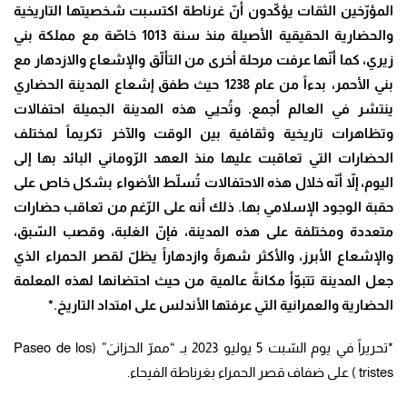
المؤرّخين الثقات يؤكّدون أنّ غرناطة اكتسبت شخصيتها التاريخية
والحضارية الحقيقية الأصيلة منذ سنة 1013 خاصّة مع مملكة بني
زيري، كما أنّها عرفت مرحلة أخرى من التألّق والإشعاع والازدهار مع
بني الأحمر، بدءاً من عام 1238 حيث طفق إشعاع المدينة الحضاري
ينتشر في العالم أجمع. وتُحيي هذه المدينة الجميلة احتفالات
وتظاهرات تاريخية وثقافية بين الوقت والآخر تكريماً لمختلف
الحضارات التي تعاقبت عليها منذ العهد الرّوماني البائد بها إلى
اليوم، إلاّ أنّه خلال هذه الاحتفالات تُسلّط الأضواء بشكل خاص على
حقبة الوجود الإسلامي بها. ذلك أنه على الرّغم من تعاقب حضارات
متعددة ومختلفة على هذه المدينة، فإنّ الغلبة، وقصب السّبق،
والإشعاع الأبرز، والأكثر شهرةً وازدهاراً يظلّ لقصر الحمراء الذي
جعل المدينة تتبوّأ مكانةً عالمية من حيث احتضانها لهذه المعلمة
الحضارية والعمرانية التي عرفتها الأندلس على امتداد التاريخ.*
*تحريراً في يوم السّبت 5 يوليو 2023 بـ “ممرّ الحزانىَ” (Paseo de los
tristes ) على ضفاف قصر الحمراء بغرناطة الفيحاء.