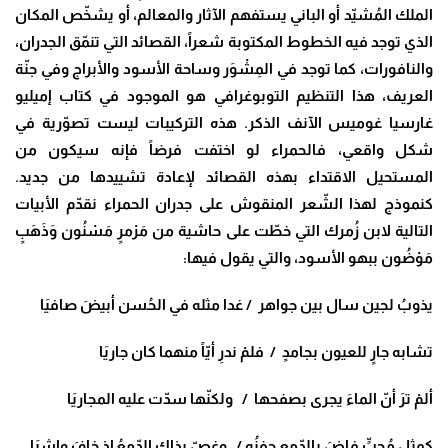
الملك المُشيّد أو الباني يستفهم الآثار والمعالم، أو يشخّص المكان
الذي توجد فيه الخطوط المكتوبة شعراً، القصائد التي تنمّق الجدران،
والنافورات، كما توجد في المِشْوَر وساحة الأسود والأبراج وفي جنّة
العريف، هذا التنظيم التوبوغرافي هو الموجود في كتاب إميليو
غارسيا غوميس الآنف الذكر. هذه التركيبات ليست تصوّرية في
شكل واقعي، فالحمراء لو اختفت فرضاً فإنه سيكون من
المستحيل الاقتداء بهذه القصائد لإعادة تشييدها من جديد.
كنموذج لهذا الشّعر المنقوش على جدران الحمراء نقدّم الأبيات
التالية لابن زُمرك التي خطّت على حاشية من مَرْمرٍ مَسْنُون وَذَهَبٍ
مَوْضُون ببهو الأسود، والتي يقول فيها:
يذوبُ لجين سال بين جواهر / غدا مثله في الحُسن أبيضَ صافيَا
تشابه جارٍ للعيون بجامدٍ / فلمْ ندرِ أيّاً منهما كان جاريَا
ألمْ ترَ أنّ الماءَ يجرى بصفحها / ولكنّها سدّت عليه المجاريَا
كمثلِ مُحبٍّ فاضَ بالدّمع جفنُه / وغصّ بذاك الدّمعُ إذ خافَ واشيَا