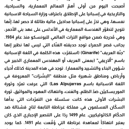
أصبحت اليوم من أولى أهمّ المعالم المعمارية، والسياحية،
والتاريخية في إسبانيا على الإطلاق باعتراف وزارة السياحة الاسبانية
نفسها، وهي تذرّ على إسبانيا مداخيل مالية طائلة لا حصر لها، إنّها
تتويج لتطوّر الهندسة المعمارية في الأندلس على عهد بني الأحمر،
وهي مُدرجة ضمن مواقع التراث العالمي لليونسكو منذ عام 1984.
يجانب قصر الحمراء توجد حديقته الغنّاء التي ليس لها نظير إنها
“جنّة العريف” (Ginarife) (استقرّت هذه الكلمة في اللغة الإسبانية
باسم “ألاَرِيفِي” (بمعنى العريف أو المهندس المعماري الخبير في
شؤون البناء والتشييد والمعمار). توجد في هذه المدينة كذلك أحياء
وأرباض ومناطق شهيرة مثل منطقة “البِشْرَات” المعروفة في
اللغة الاسبانية باسم Las Alpujarras) التي عرفت تمرّد وثورة
الموريسكييّن ضدّ الظلم، والعَنت، وانتهاك العهود والمواثيق، ثورة
البشرات الأولى هذه كانت سلسلة من التمرّدات التي بدأها
السكّان المسلمون في مملكة غرناطة التابعة لتاج قشتالة ضد
الحكّام الكاثوليكيين. عام 1499 ردًا على التنصير الإجباري الذي كان
يعتبر انتهاكاً لمعاهدة غرناطة التي وُقّعت عام 1491. كما يوجد