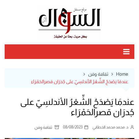
Ski
t
conten
Home
ثقافة وفن
عندمَا يَصْدَحُ الشِّعْرُ الأندلسِيّ على جُدرَان قصرالحَمْرَاء
عندمَا يَصْدَحُ الشِّعْرُ الأندلسِيّ على
جُدرَان قصرالحَمْرَاء
د. محمد محمد الخطابي
08/08/2023
ثقافة وفن