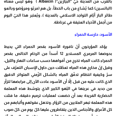
بالقرب من المدينة حيّ “البيّازين”( Albaicín ) وهو ليس معناه
(البائسين) كما يُشاع من باب الخطأ، بل هم (مربّو ومروّضو وبائعو
طائر الباز أيّام التواجد الاسلامي بالمدينة )، ويُعتبر هذا الحيّ اليوم
من أجمل الأحياء العتيقة في غرناطة.
الأسود: حارسة الحمراء
يؤكد المؤرخون أنّ نافورة الأسود بقصر الحمراء التي يحيط
بحوضها المرمري المستدير 12 أسداً من الرخام الخالص بقصر
الحمراء كانت المياه تخرج من أفواهها حسب ساعات النهار والليل،
وقيل إنّ مخارج هذه المياه تعطّلت حين حاول الإسبان التعرّف على
سرّ وكيفية انتظام تدفّق المياه بالشكل الزّمني المتواتر الدقيق
الذي كانت عليه من قبل. إلاّ أن الأسود عادت الآن إلى مرابضها لتزأر
من جديد في عرينها في البّهو الكبير الذي يتوسّط هذه المعلمة
الحضارية الفريدة بعد أن خضعت لعمليات ترميم دقيقة، ما فتئت
هذه المعلمة تبهر الملايين من الزوّار، وتذهل عقولهم وألبابهم من
كل الأعراق والأجناس الذين يتقاطرون عليها كلّ يوم من كلّ صوب