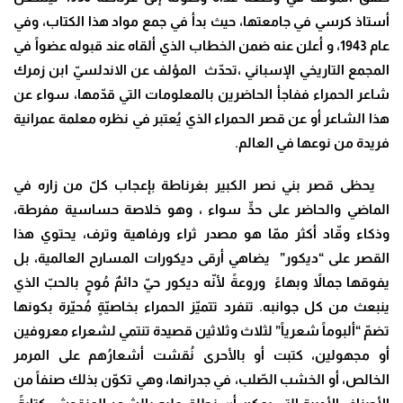
أستاذ كرسي في جامعتها، حيث بدأ في جمع مواد هذا الكتاب، وفي
عام 1943، و أعلن عنه ضمن الخطاب الذي ألقاه عند قبوله عضواً في
المجمع التاريخي الإسباني ،تحدّث المؤلف عن الاندلسيّ ابن زمرك
شاعر الحمراء ففاجأ الحاضرين بالمعلومات التي قدّمها، سواء عن
هذا الشاعر أو عن قصر الحمراء الذي يُعتبر في نظره معلمة عمرانية
فريدة من نوعها في العالم.
يحظى قصر بني نصر الكبير بغرناطة بإعجاب كلّ من زاره في
الماضي والحاضر على حدٍّ سواء ، وهو خلاصة حساسية مفرطة،
وذكاء وقّاد أكثر ممّا هو مصدر ثراء ورفاهية وترف، يحتوي هذا
القصر على “ديكور” يضاهي أرقى ديكورات المسارح العالمية، بل
يفوقها جمالاً وبهاءً وروعةً لأنّه ديكور حيّ دائمٌ مُوحٍ بالحبّ الذي
ينبعث من كل جوانبه. تنفرد تتميّز الحمراء بخاصيّةٍ مُحيّرة بكونها
تضمّ “ألبوماً شعرياً” لثلاث وثلاثين قصيدة تنتمي لشعراء معروفين
أو مجهولين، كتبت أو بالأحرى نُقشت أشعارُهم على المرمر
الخالص، أو الخشب الصّلب، في جدرانها، وهي تكوّن بذلك صنفاً من