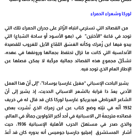
لوركا وشعراء الحمراء
من القصائد التي تسترعي انتباه الزّائر على جدران الحمراء تلك التي
توجد في قاعة “الأختين” في (بهو الأسود أو ساحة السّباع) التي
يبدو فيها ابن زُمرك وكأنه الغسَق اللمّاع الآيل للغروب للقصيدة
الأندلسية التي كانت ما تزال تحتفظ بجمالها ورونقها في عهده،
تشكّلُ مجموع هذه القصائد جمالية مركّبة لا يمكن فصلها عن
الإطار العام الذي توجد فيه.
يشير الباحث الإسباني “مغيل غارسيا بوسادا”: “إلى أنّ هذا العمل
الأدبي يعدّ ذا قرابة بالشعر الاسباني الحديث، إذ يشير إلى أنّ
الشاعر الغرناطي فيديريكو غارسيا لوركا كان قد قال له في خريف
1932 أنّه في نيّته وضع كتاب عن ابن زمرك الذي نُشرت بعض
قصائده مترجمةً الى الاسبانية في أحد أكبر الدّواوين جمالاً في العالم،
والذي صدر في مستهلّ الحرب الأهلية الإسبانية 1936، حيث
أشار المستشرق إميليو جارسيا جوميس أنه بدوره كان قد أعدّ