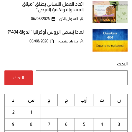
اتحاد العمل النسائي يطلق “ميثاق
المساواة وتكافؤ الفرص”
السؤال الآن
06/08/2026
لماذا يُسمي الروس أوكرانيا “الدولة 404″؟
د. زياد منصور
06/08/2026
البحث
البحث
ن
ث
أرب
خ
ج
س
د
2
1
9
8
7
6
5
4
3