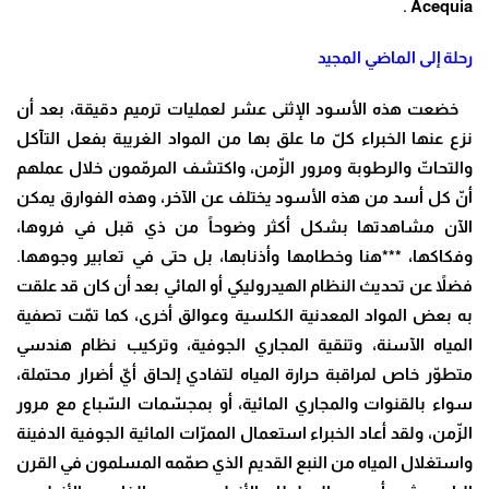
Acequia .
رحلة إلى الماضي المجيد
خضعت هذه الأسود الإثنى عشر لعمليات ترميم دقيقة، بعد أن
نزع عنها الخبراء كلّ ما علق بها من المواد الغريبة بفعل التآكل
والتحاتّ والرطوبة ومرور الزّمن، واكتشف المرمّمون خلال عملهم
أنّ كل أسد من هذه الأسود يختلف عن الآخر، وهذه الفوارق يمكن
الآن مشاهدتها بشكل أكثر وضوحاً من ذي قبل في فروها،
وفكاكها، ***هنا وخطامها وأذنابها، بل حتى في تعابير وجوهها.
فضلاً عن تحديث النظام الهيدروليكي أو المائي بعد أن كان قد علقت
به بعض المواد المعدنية الكلسية وعوالق أخرى، كما تمّت تصفية
المياه الآسنة، وتنقية المجاري الجوفية، وتركيب نظام هندسي
متطوّر خاص لمراقبة حرارة المياه لتفادي إلحاق أيّ أضرار محتملة،
سواء بالقنوات والمجاري المائية، أو بمجسّمات السّباع مع مرور
الزّمن، ولقد أعاد الخبراء استعمال الممرّات المائية الجوفية الدفينة
واستغلال المياه من النبع القديم الذي صمّمه المسلمون في القرن