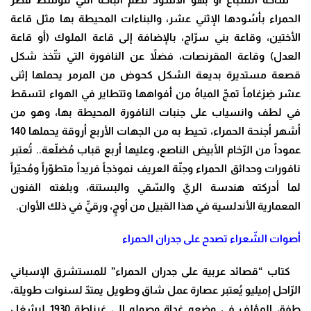
الحمراء بأسُودها الإثني عشر، والبناءات المحيطة بها مثل قاعة
الأختين، وقاعة بني سرّاج، بالإضافة إلى قاعة الملوك (أو قاعة
العدل) وقاعة المقرنصات، فضلاً عن النافورة التي تتّخذ شكل
قصعة مستديرة بديعة الشكل كحوض من المرمر يحملها إثنى
عشر ضِرْغاماً تمجّ المياهُ من أفواهها وتتطاير في الهواء لتسقط
في لطف وانسياب على جنبات النافورة المحيطة بها، وهو من
أشهر أجنحة الحمراء، تحيط به من الجهات الأربع أروقة يحملها 140
عموداً من الرّخام الأبيض الناصع، وعليها أربع قباب مُضلّعة.. تُعتبر
نافورات وحدائق الحمراء وجنّة العريف نموذجاً فريداً متطوّراً ومُحيّراً
لما أدركته هندسة الريّ والسّقي والبستنة، وبلغته الفنون
المعمارية الأندلسية في هذا القبيل من أوجٍ، ورقيٍّ في ذلك الأوان.
أصوات الشّعراء تصدح على جدران الحمراء
كتاب “قصائد عربية على جدران الحمراء” للمستشرق الإسباني
الرّاحل إميليو يُعتبر عصارة عمل شاق وطويل يمتدّ لسنوات طويلة،
طفق المؤلف في وضعه غداة وصوله إلى غرناطة 1930 ليشغل