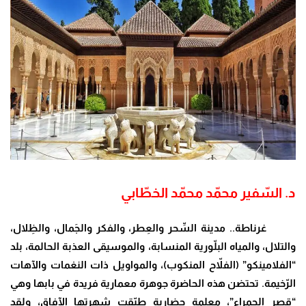
د. السّفير محمّد محمّد الخطّابي
غرناطة.. مدينة السِّحر والعِطر، والفكر والجَمال، والظِلال،
والتلال، والمياه البلّورية المنسابة، والموسيقى العذبة الحالمة، بلد
“الفلامينكو” (الفلاّح المنكوب)، والمواويل ذات النغمات والآهات
الرّخيمة. تحتضن هذه الحاضرة جوهرة معمارية فريدة في بابها وهي
“قصر الحمراء”، معلمة حضارية طبّقت شهرتها الآفاق، ولقد