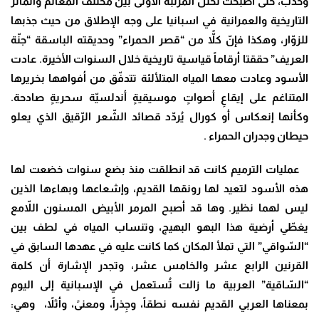
وحدب، حتى أصبحت تحتلّ المرتبة الأولى بين مختلف المعالم والمآثر
التاريخية والعمرانية في اسبانيا على وجه الإطلاق من حيث جذبها
للزوّار، وهكذا فإنّ كلاًّ من “قصر الحمراء” وحديقته الباسقة “جنّة
العريف” حققتا أرقاماً قياسية تاريخية خلال السنوات الأخيرة. عادت
الأسود وعادت معها المياه المتلألئة تتدفّق من أفواهها بخريرها
المتناغم على إيقاعِ أصواتٍ موسيقيةٍ أندلسيّة سحريةٍ صادحة.
وكأنها إنعكاس أو كورال يُردّد قصائد الشّعر الرّقيق الذي يعلو
حيطان وجدران الحمراء .
عمليات الترميم كانت قد انطلقت منذ بضع سنوات خضعت لها
هذه الأسود لتعيد لها رونقها القديم، وإشعاعها وبهاءها الذين
ليس لهما نظير. وها قد أصبح المرمر الأبيض المسنون اللاّمع
يغطّي أرضية هذا البهو البهيج، وتنساب المياه في لطف بين
“السّواقي” التي تملأ المكان كما كانت عليه في عهدها السابق في
القرنين الرابع عشر والخامس عشر، وتجدر الإشارة أن كلمة
“السّاقية” العربية ما زالت تُستعمل في الإسبانية إلى اليوم
بمعناها العربي القديم نفسه نطقاً، وجِذراً، ومعنىً، وأثلاً، وهي: