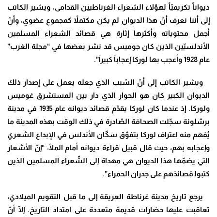
ديواناً تكريميّاً لهؤلاء الشعراء الغرناطيين القدامى، ويشير الكاتب
إلى أننا نعرف أنّ هذا الديوان لم يكن مكتملاً كمجموع عضوي، وأنّ
أجمل محتوياته وأكثرها إثارة هي قصائد الشعراء المسلمين
الأندلسيّين الذين كان جوميس قد نشر بعضها في “مجلة الغرب”
عام 1928 وأعجب بها لوركا إعجاباً كبيراً”.
ويشير الكاتب إلى أنّ السّبب الذي جعله يعمل على إصدار ذلك
الديوان الكبير كان هو الحوار الذي دار بين المستشرق غوميس
ولوركا. إذ عندما كان لوركا يقدّم قصائد ديوانه عام 1935 في مدينة
برشلونة سجّلت الصحافة الصّادرة في ذلك الوقت بهذه المدينة ما
يُفهم منه اعتراف لوركا بتفوّق سكّان الأندلس في الإبداع الشعري
وإعجابه بهم، حيث قال قبيل قراءة ديوانه أمام الملأ: “إنّ الأشعار
التي يضمّها هذا الديوان هي مهداة إلى الشّعراء المسلمين الذين
كتبوا قصائدَهم على جدران الحمراء”.
يرجع تاريخ مدينة غرناطة العريقة إلى ما قبل التقويم الميلادي،
تعاقبت عليها حضارات قديمة متعددة على امتداد التاريخ. إلّا أنّ