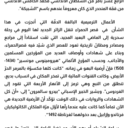
الرابع عشر بأمر من السلطان الأندلسي محمد الخامس الأندلسي
من قمّة المنحدر الذي كان معروفاً عندهم باسم “السّبيكة”.
الأعمال الترميمية البالغة الدقّة التي أنجزت في هذا
الشأن في قصر الحمراء تنقل الزائر الجديد لها اليوم في رحلة
سحرية إلى الماضي البعيد المجيد، التي تمّت استناداً إلى مراجع
ومصادر ومظانّ تاريخية تعود للعصر الذي شيّد فيه قصرالحمراء،
وبناء على شهادات وأوصاف العديد من المؤرخين المسلمين
والأجانب. وحسب المؤرخ الألماني “هيرومينوس مونسير” (1434-
1508) فإنّ أرضية البهو في زمانه: “كانت كلها مكسوّة بالمرمر الحرّ
الأبيض، وكانت القنوات المائية التي تمخر المكان في انسياب بديع،
تنطلق من النبع وهي ترمز إلى الأنهار الأربعة التي تقود إلى
الفردوس”. ويشير الخبير الإسباني “بيدرو سالمرون” إلى: «أنّ كل
الشهادات والروايات في ذلك الوقت تؤكّد أنّ الأرضية الجديدة هي
الآن تماماً كما كانت عليه عندما رآها لأوّل مرّة الملكان الكاثوليكيان
فرناندو وإزابيل بعد دخولهما لغرناطة 1492″.
ساحة السّباع أو بهو الأسود تضمّ الباحة التي تتوسّط قصر