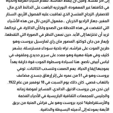
إلى أخر نفسه. وقبل أن يلفظ أنفاسه، تتقدم أشياء الغرفة والحياة
في كثافتها غير المعهودة: البورتريه الباهت على الحائط الذي مال
للاصفرار، الزجاج المتسخ الذي تعاقبت عليه الفصول الأربع، الستار
المغبر، جهاز الراديو الخربان …مفعول الزمن نال من هذه الأشياء
التي انتفضت في هذه اللحظة من الصحو ولكأن الذاكرة، في ترحالها،
تريد أن تختزنها إلى الأبد. حين نمعن النظر في الصورة التي التقطها،
بإيعاز من جان كوكتو، المصور مان راي لمارسيل بروست وهو
طريح الموت على فراشه، نراه بلحية سوداء مسترسلة، بشعر
كثيف وفي هيئة مهيبة وهو ممدد على سرير حديدي وملفوف في
لباس أبيض ناصع. هنا لسيادة وسطوة الموت قوة خارقة يهدأ
بموجبها إيقاع الحياة. يعم الصمت وتنسحب الكائنات. توفي
بروست وهو في 51 من عمره على إثر إرهاق جسدي مضاعف
بالتهاب قصبي. كان ذلك يوم السبت في 18 نوفمبر من عام 1922.
اين نحن من بروست الانيق، الداندي، المساير لموضة زمانه
والجليس للمجمعات الثقافية الباريسية في الأحياء الفخمة
والأرستقراطية؟ تجرد بروست وهو على فراش المنية من بريق
الأبهة بعودته إلى آدميته البسيطة والحافية
.