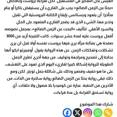
العيش بدل التفكير في المستقبل. لكن لقراءة بروست وبالأخص
«بحثا عن الزمن الضائع» يجب على القاريء أن يستيقض باكرا أو ينام
متأخرا. أن يتعود ويستانس بإيقاع الكتابة البروستية التي تقبل
وتدبر معا، الشيء الذي قد يضجر القاريء المتعود على الحكي
والسرد الأفقي. لتأليف «البحث عن الزمن الضائع»، بمجمل نصوصه،
أقفل بروست عليه لمدة عشر سنوات. كانت النتيجة أزيد من 3000
صفحة هي بمثابة مرآة يرى فيها بروست نفسه أولا قبل ان يرى
تشكلات وتفككات الزمن. عن هذه الرواية يقول أومبيرتو ايكو أنها
بحاجة إلى تصحيح ومراجعة وتوليف. من جهة أخرى تطرح الجمل
الطويلة للرواية إشكالا كبيرا لقاريء اليوم الذي تعود على التقشف،
على ما هو خفيف وقصير وذلك على شاكلة جمل تويتر. لكن ومع
ذلك تبقى رواية بحثا عن الزمن الضائع رواية ساخرة من الذات، من
الأخرين من الحقبة. عبارة عن كوميديا بلا فصول ولا حلقات. أي
رواية تستحق القراءة بل عدة قراءات.
شارك هذا الموضوع