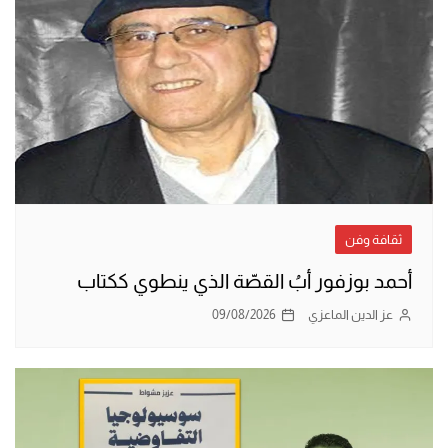
ثقافة وفن
أحمد بوزفور أبُ القصّة الذي ينطوي ككتاب
عز الدين الماعزي
09/08/2026