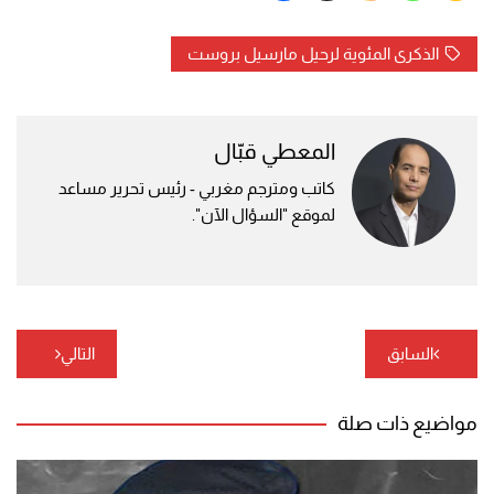
الذكرى المئوية لرحيل مارسيل بروست
المعطي قبّال
كاتب ومترجم مغربي - رئيس تحرير مساعد
لموقع "السؤال الآن".
تصفّح
السابق
التالي
المقالات
مواضيع ذات صلة