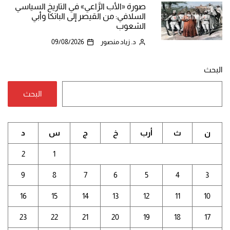
صورة «الأب الرَّاعي» في التاريخ السياسي
السلافي: من القيصر إلى الباتكا وأبي
الشعوب
د. زياد منصور
09/08/2026
البحث
البحث
ن
ث
أرب
خ
ج
س
د
2
1
9
8
7
6
5
4
3
16
15
14
13
12
11
10
23
22
21
20
19
18
17