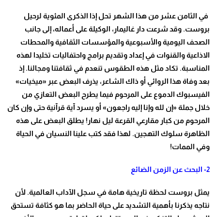
في الثامن عشر من هذا الشهر تحل إذا الذكرى المئوية لرحيل
بروست. وقد شرعت دار غاليمار، الوكيلة على أعماله، إلى جانب
الصحف اليومية والأسبوعية والمؤسسات الثقافية والمحطات
الاذاعية والقنوات في إعداد وتقديم برامج واحتفاليات تخليدا لهذه
المناسبة. تكاد مثل هذه الطقوس تنعدم في ثقافتنا ومجالنا. إذ
بعد وفاة هذا الروائي أو ذاك الشاعر، يذرف البعض عبر «ميخيات»
الفيسبوك الدموع على المرحوم فيما يطرح البعض التعازي من
خلال جملة «إن لله وإنا إليه راجعون» أو يسرد آية قرآنية حتى وإن كان
المرحوم من كبار مقارعي القرعة ليل نهار! يطلق البعض على هذه
الظاهرة سلوك التهجين. لهذا فقد كتب علينا النسيان في الحياة
وفي الممات
!
2-
البحث عن الزمن الضائع
يمثل بروست لحظة تاريخية هامة في سجل الآداب العالمية. لأن
نتاجه يذكرنا بأهمية التشديد على حياة الحاضر بما هو كثافة تستحق