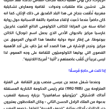
على تدشين عدّة ملتقيات وندوات ثقافية ومعارض تشكيلية
مغربية نُظّمت بنجاح فى هذا البلد الصّديق فى ذلك الإبّان، كما انه
كان حاضراً عندما دُعيث لإلقاء محاضرة باللغة الاسبانية حول رواية
(مائة سنة من العزلة) للكاتب الكولومبي الذائع الصّيت غابرييل
غارسيا مركيز بالديوان الأدبي الذي يحمل اسم (نوجال) الكائن
ببوغوطا، فى إطار ندوة دولية نظمها هذا الديوان المرموق عن
مركيز. وتجدر الإشارة فى هذا الصدد أنه غيرُ خافٍ على أحد الأهمية
القصوى التي يوليها الكولومبيّون للثقافة على وجه العموم، لذا
ليس غريباً ان تُلقّب عاصمتهم بـ”أثينا ” أمريكا اللاتينية”.
إذا كنتَ فى حاجةٍ مُرسلاً!
وعندما شغل محمد بن عيسى منصب وزير الثقافة فى الفترة
المتراوحة بين (1985-1992) قام رئيس الحكومة الكنارية المستقلة
آنذاك الاشتراكي “خِيرُونيمُو ساهافيدرا” بزيارة رسمية للمغرب
بدعوة من الملك الراحل الحسن الثاني – وكان الملاحظون يعتبرون
جزر الخالدات آنذاك بمثابة “تندوف الغربية” لتغلغل خصوم المغرب