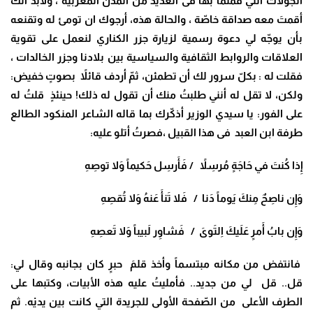
الجولات التي قمتما بها فى العديد من المدن المغربية ، ولابدّ أنّك
أقمتَ معه صداقة خاصّة ، والحالة هذه، أرجوك ان تومئ له وتقنعه
بأن يوجّه لي دعوة رسمية لزيارة جزر الكناري لنعمل على تقوية
العلاقات والروابط الثقافية والسياسية بين بلادنا وجزر الخالدات ،
فقلت له : بكلّ سرور لك أن تطمئن، ثمّ أردف قائلاً بصوتٍ خفيض:
ولكن، لا تقل له أنني طلبتُ منك أن تقول له ذلك! حينئذٍ قلتُ له
على الفور: يا سيدي الوزير أذكّرك بما قاله الشاعر المنكود الطالع
طرفة ابن العبد فى هذا القبيل ،فصرتُ أتلو عليه:
إِذا كُنتَ في حَاجَةٍ مُرسِلاً / فَأَرسِل حَكيماً وَلا توصِهِ
وَإِن ناصِحٌ مِنكَ يَوماً دَنا / فَلا تَنأَ عَنهُ وَلا تُقصِهِ
وَإِن بابُ أَمرٍ عَلَيكَ اِلتَوىَ / فَشاوِر لَبيباً وَلا تَعصِهِ
فانتفض من مكانه مبتسماً وأخذ قلمَ حبرٍ كان بجانبه وقال لي:
قل.. قل لي من جديد.. فأمليتُ عليه هذه الأبيات، وكتبها على
الطرف الأعلى من الصّفحة الأولى للجريدة التي كانت بين يديْه. ثم