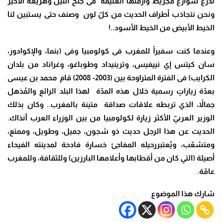
نذرع شوارع مجريط وأزقّتها العتيقة فى جُنح الليل وهزيعه الأخير
ونحن نتجاذب أطراف الحديث من كلّ لون وصنف حتى يستبين لنا
الخيط الأبيض من الخيط الأسود..!
وعندما كنت سفيراً للمغرب فى كولومبيا وفى (بنما، والإكوادور،
سان كيتس إي نييفيس، وترينيداد وطوباغو، وغراناد من بلدان
الكرايب) فى الفترة المتراوحة بين (2003- 2008) قام محمد بن عيسى
بعدّة زياراتٍ رسمية خلال هذه المدّة لهذا البلد الرائع والمُذهل
جمالاً، الذي تربطه علاقات صداقة متينة بالمغرب.. وكان بذلك
الوزير العربيّ الأكثر زيارة لكولومبيا من بين الوزراء العرب آنذاك.
الحديث عن هذا الرجل حديث ذو شجون، جميل، وطويل، وممتع،
ومتشعّب، ويُعتبررحيله المفاجئ خسارة فادحة لمدينته الفيحاء
أصيلة (التي كان من أقطابها وأعلامها البارزين) وللثقافة، وللمغرب
عامّة.
شارك هذا الموضوع