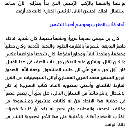
توادعنا والتحقنا بالرّكب الرّسمي الذي بدأ يتحرّك لأنّ ساعة
استقبال الملك الحسن الثاني للرئيس الكناري كانت قد أزفت.
اتّحاد كتّاب المغرب وموسم أصيلا الشهير
كان بن عيسى صديقاً عزيزاً، ومثقفاً حصيفا. كان شديدَ الذكاء،
حاضرَ البديهة، شغوفاً بالطُرفة الحلوة، والنكتة اللاّذعة، وكان خطيباً
مِصقعاً، ومتحدثاً لبقاً، ومحاوراً مفوّهاً، كان شخصاً متواضعاً عكس
ما كان يُقال، ويَفتري عليه البعض من باب الحيف فى هذا القبيل.
كان أوّل من دافع عنّي الى جانب المشمول برحمة الله الصديق
الوزير السفير محمد العربي المساري أوائل السبعينيات من القرن
الفارط للالتحاق وأحظى بعضوية (اتحاد كتّاب المغرب) إذ كان
الإشكال إبانئذٍ قائماً فى التساؤل التالي : هل يحقّ أن يصبح عضواً
فى حظيرة هذا الاتحاد مَنْ له كتابات منشورة ومشهودة فى
مختلف الصحف والمجلات ولم يصدر له بَعْد أيُّ كتاب؟ فصوّت
الكتّاب الأعضاء آنذاك بالأغلبية على هذا الأمر لصعوبة النشر فى
ذلك الوقت.