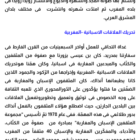
وتسنّم بها صولة المجد والشهرة والذيوع والانتشار رويداً رويداً فى
بلده المغرب ثم امتدّت شهرته وانتشرت فى مختلف بلدان
المشرق العربي.
تحريك العلاقات الاسبانية -المغربية
غداة التحاقي للعمل أواخر السبعينيات من القرن الفارط فى
سفارتنا بمدريد، كان بن عيسى يزورنا مع صفوة من المثقفين
والكتّاب والمبدعين المغاربة فى اسبانيا، وكان همّنا هوتحريك
العلاقات الاسبانية -المغربية وإخراجها من الرّكود والجمود اللذين
كانا يطبعانها آنذاك، كان المثقفون الإسبان والمغاربة فى
الضفّتين ما فتئوا يؤكّدون على الدّورالمحوري الذي تلعبه الثقافة
على وجه الخصوص فى توثيق وتعميق وتطويروتفعيل العلاقات
بين البلدين الجاريْن، حيث اضطلع هؤلاء المثقفون بالفعل آنذاك
بدور طلائعي فى هذه المهمّة. ففى عام 1978 تمّ تأسيس “مجموعة
المثقفين الإسبان والمغاربة” بمبادرة من صفوةً من الكتّاب،
والأدباء، والمفكّرين المغاربة والإسبان 40 مثقفاً من المغرب
(منهم محمد بن عيسى، ومحمد شقور، ومحمد المليحي، وعبد الكريم