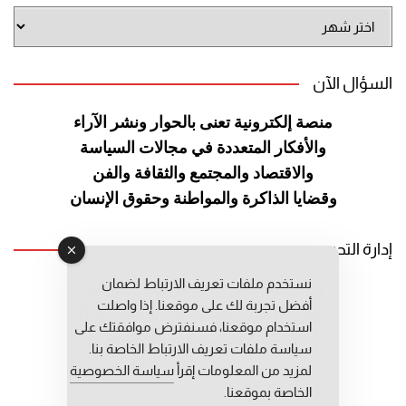
أرشيف
الموقع
السؤال الآن
منصة إلكترونية تعنى بالحوار ونشر
الآراء
والأفكار المتعددة في مجالات
السياسة
والاقتصاد والمجتمع والثقافة
والفن
وقضايا الذاكرة والمواطنة
وحقوق الإنسان
إدارة التحرير
نستخدم ملفات تعريف الارتباط لضمان
رئيس التحرير: عبد الرحيم التوراني
أفضل تجربة لك على موقعنا. إذا واصلت
رئيس التحرير المساعد: المعطي قبال
استخدام موقعنا، فسنفترض موافقتك على
مديرة التحرير: فاطمة حوحو
سياسة ملفات تعريف الارتباط الخاصة بنا.
لمزيد من المعلومات إقرأ
سياسة الخصوصية
الخاصة بموقعنا.