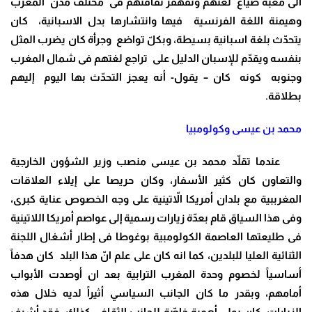
الى مغبّة ضياع لغتهم وتقهقر ثقافتهم فى مختلف مدن المغرب
وهيمنة اللغة الفرنسية فيها وانتشارها بدل الاسبانية، كان
يتحدّث بلغة اسبانية بسيطة، وبكلّ تواضع وجرأة كان يضرب المثل
بنفسه ويقدّم للإسبان الدليل على تراجع لغتهم فى شمال المغرب
وجنوبه كونه كان – يقول- أنه يعجز التحدّث بها اليوم إليهم
بطلاقة.
محمد بن عيسى وكولومبيا
عندما تقلّد محمد بن عيسى منصب وزير الشؤون الخارجية
والتعاون كان كثير الأسفار، وكان حريصا على إيلاء العلاقات
المغرببية مع بلدان أمريكا الاّتينية على وجه الخصوص عناية كبرى،
وفى هذا السياق قام بعدّة زيارات رسمية إلى عواصم أمريكا اللاتينية
فى طليعتها العاصمة الكولومبية بوغوطا فى إطار أشغال اللجنة
الثنائية العليا للبلدين، كما انه كان على علم انّ هذا البلد كان هدفاً
أساسياً لخصوم وحدة المغرب الترابية بعد ان أوصدت الأبواب
أمامهم، وبقدر ما كان الجانب السياسي أثيراً لديه خلال هذه
الزيارات، كان يولي أهمية خاصّة للجانب الثقافي كذلك، فقد أشرف