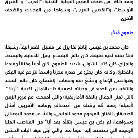
وبعد ذلك فى صُحف المهجر الدولية اللندنية: “العرب”، و”الشرق
الأوسط”، و”القدس العربي”، وسواها من المجلات والصّحف
الأخرى.
طموح مُبكّر
كان محمد بن عيسى إبّانئذٍ لمّا يزلْ فى مقتبل العُمر أنيقاً، رشيقاً،
تملأ ذقنه لحية خفيفة، كان دائمَ الابتسام، يميل للدّعابة، والبسط،
والمزاح، كان كثير السّؤال، شديد الطموح، كان أديباً وفناناً ومبدعاً
بالفطرة، وكأنه كان يخبّئ فى صدره مخزناً واسعاً تتزاحم فيه الفِكَر،
وهواجس الإبداع، وتشعّ منه ومضات الإشعاع، كان دائم البحث،
والتنقيب عن الجديد فى مدينته الصغيرة ذات الآمال الكبيرة “أزيلا ”
(التي تعني الجمال باللغة الأمازيغية) والتي أصبحت مع مرور الزمن
(أصيلة) رفقة ثلة وشلة من أصدقائه ورفاقه الأقربين أمثال
الصديقان الفنان المرحوم محمد المليحي، والشاعر محمد البوعناني
وسواهما، لم يكن بن عيسى يتقلّد بعد أيّا ً من المناصب العليا
الرفيعة التي ستسند إليه فيما بعد، والتي أبلى فيها البلاء الحسَن