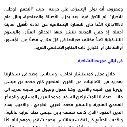
ومعروف أنه تولى الإشراف على جريدة حزب “التجمع الوطني
للأحرار”. ثم التحق فيما بعد بحزب الأصالة والمعاصرة، ونال عام
1988جائزة الأغا خان للعمارة الإسلامية عن اعادة تأهيل مدينة
أصيلة، إذ جعل المدينة تنتشر فيها الحدائق الغنّاء، والرسوم
التشكيلية تملأ مختلف جدرانها فى كلّ مكان، فضلاً عن الجُسور،
أوالقناطر، أو الكباري ذات الطابع الاندلسي الفريد.
فى ليالي مجريط السّاحرة
خلال عملي كمستشار ثقافي، وسياسي وصحافي بسفارتنا
بمدريد فى الثمانينات من القرن المنصرم كان محمد بن عيسى
يزورنا بين الفينة والأخرى، وكنا نصول ونجول فى مدينة مدريد الى
جانب أصدقائنا المشتركين السفير محمد العربي المساري، والمفكّر
المهدي المنجرة، والسفير محمد العربي الداودي ، والاديب بهاء
الدين الطود (الذي كانت تجمعه بابن عيسى صلة قرابة عائلية)،
والأديب الضلّيع فى لغة سيرفانتيس محمد شقور رحمهم الله، كنّا