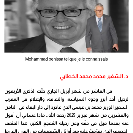
Mohammad benissa tel que je le connaissais
د. السّفير محمد محمد الخطابي
فى العاشر من شهر أبريل الجاري حلّت الذّكرى الأربعون
لرحيل أحد أبرز وجوه السياسة، والثقافة، والإعلام فى المغرب
السفير الوزير محمد بن عيسى الذي غادرنا إلى دار البقاء فى الثامن
والعشرين من شهر فبراير 2025 رحمه الله.. ماذا عساني أن أقول
عنه بعدما قيل فى حقّه وعن رحيله المُفجع الكثير، هذا المثقف
الحصيف الذي تعرّفتُ عليه منذ أوائل السّبعينيات من القرن الفارط