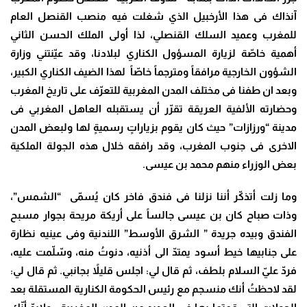
آنذاك فى هذا الأرخبيل الذي شغلت فيه منصب القنصل العام
للمغرب وعميد السلك القنصلي، لذا أولى الملك الحسن الثاني
أهمية خاصّة لزيارة المسؤول الكناري لبلادنا، وقد عيّنتني وزارة
الشؤون الخارجية مرافقاً ومترجماً خاصّاً لهذا الضيف الكناري الكبير،
وبعد ان طفنا فى مختلف المدن المغربية للتعرّف على تاريخ المغرب
وحضارته الألفية العريقة تقرّر أن يستقبله العاهل المغربي فى
مدينة “ورزازات” حيث كان يقوم بزياراتٍ رسميةٍ لها ولبعض المدن
الاخرى فى جنوب المغرب، وقد رافقه خلال هذه الجولة الملكية
بعض الوزراء منهم محمد بن عيسى.
وما زلت أتذكّر أننا نزلنا فى فندق فاخر كان يُسمّى “الشمس”،
وذات صباح كان بن عيسى جالساً على أريكة مريحة بجوار مسبح
الفندق وبيده جريدة ” الشرق الأوسط” اللندنية وفى عينيه نظارة
على جنابيها خيط أسود يمتدّ الى أذنيه، دنوتُ منه، وسّلّمت عليه،
فردّ عليّ السلام بلطف، ثم قال لي: اجلس قليلاً بجانبي. ثم قال لي:
لقد لاحظتُ أنك منسجم مع رئيس الحكومة الكنارية المستقلة بعد