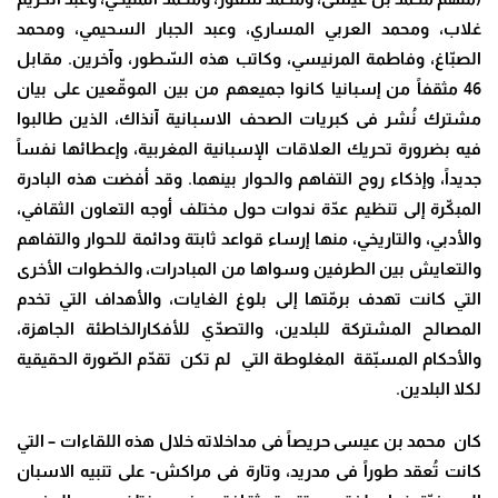
غلاب، ومحمد العربي المساري، وعبد الجبار السحيمي، ومحمد
الصبّاغ، وفاطمة المرنيسي، وكاتب هذه السّطور، وآخرين. مقابل
46 مثقفاً من إسبانيا كانوا جميعهم من بين الموقّعين على بيان
مشترك نُشر فى كبريات الصحف الاسبانية آنذاك، الذين طالبوا
فيه بضرورة تحريك العلاقات الإسبانية المغربية، وإعطائها نفساً
جديداً، وإذكاء روح التفاهم والحوار بينهما. وقد أفضت هذه البادرة
المبكّرة إلى تنظيم عدّة ندوات حول مختلف أوجه التعاون الثقافي،
والأدبي، والتاريخي، منها إرساء قواعد ثابتة ودائمة للحوار والتفاهم
والتعايش بين الطرفين وسواها من المبادرات، والخطوات الأخرى
التي كانت تهدف برمّتها إلى بلوغ الغايات، والأهداف التي تخدم
المصالح المشتركة للبلدين، والتصدّي للأفكارالخاطئة الجاهزة،
والأحكام المسبّقة المغلوطة التي لم تكن تقدّم الصّورة الحقيقية
لكلا البلدين.
كان محمد بن عيسى حريصاً فى مداخلاته خلال هذه اللقاءات – التي
كانت تُعقد طوراً فى مدريد، وتارة فى مراكش- على تنبيه الاسبان