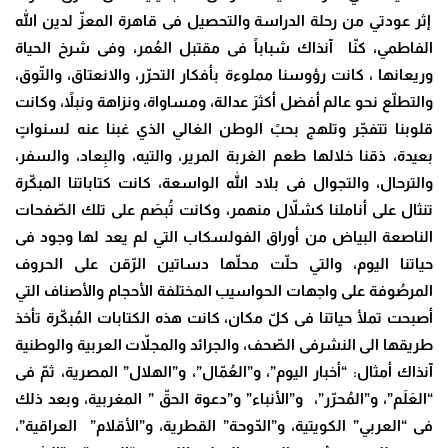
إثر عودتي من رحلة الدراسة والتحصيل فى قاهرة المعزّ لدين الله
الفاطمي، كنّا آنذاك شباباً فى مقتبل العُمر، وفى شرخ الحياة
وريعانها ، كانت رؤوسنا مملوءة بأفكار التحرّر، والانعتاق، والتّوق،
والتطلّع نحو عالم أفضل أكثرَ عدالة، ومساواة، ونزاهة ونبلاً، وكانت
قلوبنا تتفجّر وتلهج بحبً الوطن الغالي الذي غبنا عنه لسنواتٍ
بعيدة، ذقنا خلالها طعم الغربة المرير، والتيه، والبِعاد، والسفر،
والترحال، والتجوال فى بلاد الله الواسعة، كانت كتاباتنا المبكّرة
تنثال على أناملنا كشلاّل منهمر، وكانت تُبصَم على تلك الصّفحات
الناصعة البياض من أوراق الفولسكاب التي لم يعد لها وجود فى
حياتنا اليوم، والتي حلّت محلّها دساتين الرّقن على الحروف
المرصُوفة على واجهات الحواسيب المختلفة الأحجام والأصناف التي
أصبحت تملأ حياتنا فى كلّ مكان، كانت هذه الكتابات المُبكّرة تأخذ
طريقها الى النشرفى الصّحف، والجرائد والمجلاّت العربية والوطنية
آنذاك أمثال: “أخبار اليوم”، و”العُمّال”، و”الهلال” المصرية، ثمّ فى
“العَلَم”، و”المُحرّر”، و”الأنباء” و”دعوة الحقّ ” المغربية، وبعد ذلك
فى “العربي” الكويتية، و”الدّوحة” القطرية، و”الأقلام” العراقية”،