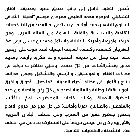
أسّس الفقيد الراحل إلى جانب صديق عمره، وصديقنا الفنان
التشكيلي المرحوم محمد المليحي مهرجان موسم “أصيلة” الثقافي
السنوي الشهير، حيث أمكنه ان يستدعي له العديد من الشخصيات
الثقافية والسياسية والفنية الهامة من العالم العربي، ومن
أفريقيا وأوروبا، وأمريكا اللاتينية، واستمرّ محمد بن عيسى يرعى هذا
المهرجان كمثقف، وكعمدة لمدينته الجميلة لمدة تنوف على أربعين
سنة، حيث جعل من مدينته الصغيرة واحة فكرية وارفة، ومدينة
تعانق وتنشرالثقافة من كلّ صِنف، وتحيي تظاهرات دولية فى
مجالات الغناء، والموسيقى، والرّسم، والتشكيل وجعل جدرانها
تشعّ بالألوان فى مختلف أحياء المدينة، كما جعل الأجواق والفرق
الموسيقية الوطنية والعالمية تصدح فى كلِّ ركنٍ وناصية من هذه
الحاضرة الأصيلة. وكانت قاعات المحاضرات تعجّ بالكُتّاب،
والمثقفين، والفنانين (عرباً وأجانب) فى كلّ فرع من فروع الابداع
بحضور جمهور غفير من المغرب ومن مختلف البلدان العربية،
والأوربية وكان بن عيسى حريصاً على المشاركة بحماس في مختلف
هذه الأنشطة والملتقيات الثقافية.